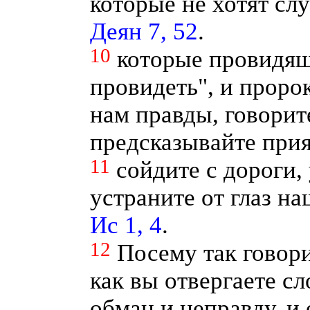
которые не хотят сл
Деян 7, 52
.
10
которые провидящ
провидеть", и проро
нам правды, говорит
предсказывайте при
11
сойдите с дороги,
устраните от глаз н
Ис 1, 4
.
12
Посему так говор
как вы отвергаете сл
обман и неправду, и 