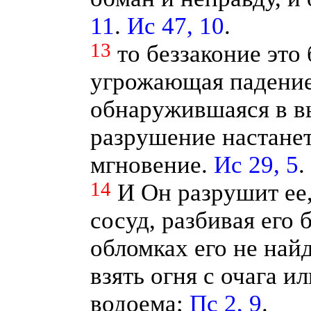
11
.
Ис 47, 10
.
13
то беззаконие это 
угрожающая падение
обнаружившаяся в вы
разрушение настанет
мгновение.
Ис 29, 5
.
14
И Он разрушит ее
сосуд, разбивая его 
обломках его не найд
взять огня с очага и
водоема;
Пс 2, 9
.