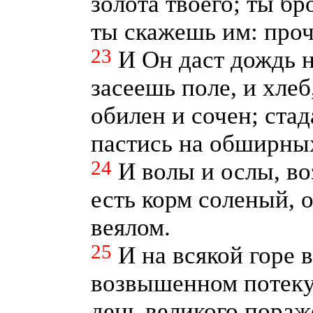
золота твоего; ты бр
ты скажешь им: про
23
И Он даст дождь н
засеешь поле, и хлеб
обилен и сочен; стад
пастись на обширны
24
И волы и ослы, в
есть корм соленый,
веялом.
25
И на всякой горе 
возвышенном потекут
день великого пораж