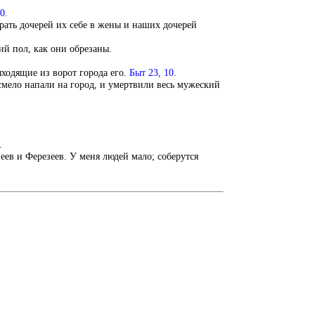
10
.
рать дочерей их себе в жены и наших дочерей
ий пол, как они обрезаны.
ыходящие из ворот города его.
Быт 23, 10
.
смело напали на город, и умертвили весь мужеский
.
еев и Ферезеев. У меня людей мало; соберутся