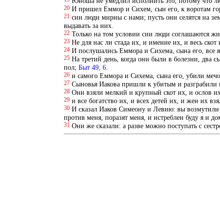
Юноша не умедлил исполнить это, потому что люб
20
И пришел Еммор и Сихем, сын его, к воротам гор
21
сии люди мирны с нами; пусть они селятся на зе
выдавать за них.
22
Только на том условии сии люди соглашаются жит
23
Не для нас ли стада их, и имение их, и весь скот
24
И послушались Еммора и Сихема, сына его, все в
25
На третий день, когда они были в болезни, два 
пол;
Быт 49, 6
.
26
и самого Еммора и Сихема, сына его, убили меч
27
Сыновья Иакова пришли к убитым и разграбили го
28
Они взяли мелкий и крупный скот их, и ослов их,
29
и все богатство их, и всех детей их, и жен их взя
30
И сказал Иаков Симеону и Левию: вы возмутили м
против меня, поразят меня, и истреблен буду я и д
31
Они же сказали: а разве можно поступать с сест