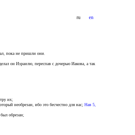
ru
en
чал, пока не пришли они.
елал он Израилю, переспав с дочерью Иакова, а так
тру их;
оторый необрезан, ибо это бесчестно для нас;
Нав 5,
 был обрезан;