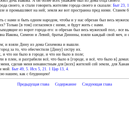
ил дочь Иакова. А он более всех уважаем был из дома отца своего.
ода своего, и стали говорить жителям города своего и сказали:
Быт 23, 
мле и промышляют на ней; земля же вот пространна пред ними. Станем б
ь с нами и быть одним народом, чтобы и у нас обрезан был весь мужеск
 их? Только [в том] согласимся с ними, и будут жить с нами.
ыходящие из ворот города его: и обрезан был весь мужеский пол,- все в
сына Иакова, Симеон и Левий, братья Динины, взяли каждый свой меч, и 
ом; и взяли Дину из дома Сихемова и вышли.
род за то, что обесчестили [Дину] сестру их.
 и что ни было в городе, и что ни было в поле;
ли в плен, и разграбили всё, что было в [городе, и всё, что было в] домах
еня, сделав меня ненавистным для [всех] жителей сей земли, для Ханан
ом мой.
Быт 49, 5
.
Исх 5, 21
.
1 Цар 13, 4
.
рою нашею, как с блудницею!
Предыдущая глава
Содержание
Следующая глава