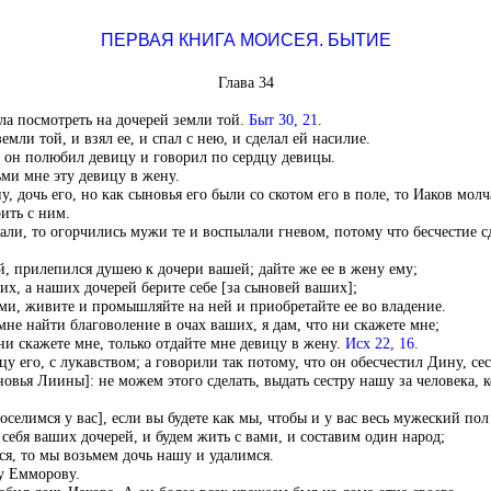
ПЕРВАЯ КНИГА МОИСЕЯ. БЫТИЕ
Глава 34
ла посмотреть на дочерей земли той.
Быт 30, 21
.
мли той, и взял ее, и спал с нею, и сделал ей насилие.
и он полюбил девицу и говорил по сердцу девицы.
ьми мне эту девицу в жену.
, дочь его, но как сыновья его были со скотом его в поле, то Иаков мол
ить с ним.
ли, то огорчились мужи те и воспылали гневом, потому что бесчестие сд
й, прилепился душею к дочери вашей; дайте же ее в жену ему;
их, а наших дочерей берите себе [за сыновей ваших];
ами, живите и промышляйте на ней и приобретайте ее во владение.
 мне найти благоволение в очах ваших, я дам, что ни скажете мне;
 ни скажете мне, только отдайте мне девицу в жену.
Исх 22, 16
.
 его, с лукавством; а говорили так потому, что он обесчестил Дину, сес
овья Лиины]: не можем этого сделать, выдать сестру нашу за человека, к
оселимся у вас], если вы будете как мы, чтобы и у вас весь мужеский пол
а себя ваших дочерей, и будем жить с вами, и составим один народ;
ься, то мы возьмем дочь нашу и удалимся.
у Емморову.