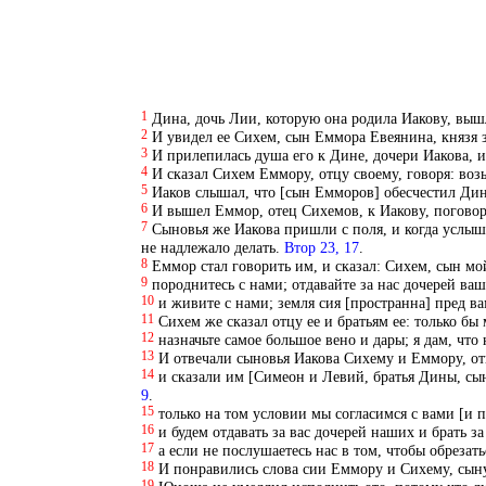
1
Дина, дочь Лии, которую она родила Иакову, выш
2
И увидел ее Сихем, сын Еммора Евеянина, князя зе
3
И прилепилась душа его к Дине, дочери Иакова, 
4
И сказал Сихем Еммору, отцу своему, говоря: воз
5
Иаков слышал, что [сын Емморов] обесчестил Дину
6
И вышел Еммор, отец Сихемов, к Иакову, поговор
7
Сыновья же Иакова пришли с поля, и когда услыша
не надлежало делать.
Втор 23, 17
.
8
Еммор стал говорить им, и сказал: Сихем, сын мо
9
породнитесь с нами; отдавайте за нас дочерей ваш
10
и живите с нами; земля сия [пространна] пред в
11
Сихем же сказал отцу ее и братьям ее: только бы
12
назначьте самое большое вено и дары; я дам, что
13
И отвечали сыновья Иакова Сихему и Еммору, отцу
14
и сказали им [Симеон и Левий, братья Дины, сын
9
.
15
только на том условии мы согласимся с вами [и п
16
и будем отдавать за вас дочерей наших и брать з
17
а если не послушаетесь нас в том, чтобы обрезат
18
И понравились слова сии Еммору и Сихему, сын
19