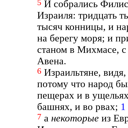
5
И собрались Филис
Израиля: тридцать т
тысяч конницы, и на
на берегу моря; и п
станом в Михмасе, с
Авена.
6
Израильтяне, видя,
потому что народ бы
пещерах и в ущельях
башнях, и во рвах;
1
7
а
некоторые
из Евр