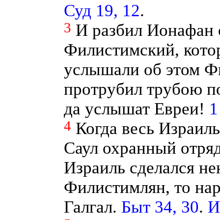
Суд 19, 12
.
3
И разбил Ионафан 
Филистимский, котор
услышали об этом Ф
протрубил трубою по
да услышат Евреи!
1
4
Когда весь Израиль
Саул охранный отря
Израиль сделался н
Филистимлян, то нар
Галгал.
Быт 34, 30
.
И