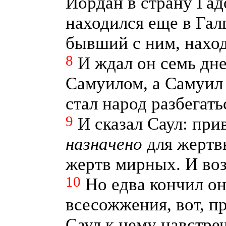
Иордан в страну Гад
находился еще в Галг
бывший с ним, наход
8
И ждал он семь дне
Самуилом, а Самуил 
стал народ разбегать
9
И сказал Саул: при
назначено
для жертв
жертв мирных. И во
10
Но едва кончил о
всесожжения, вот, п
Саул к нему навстре