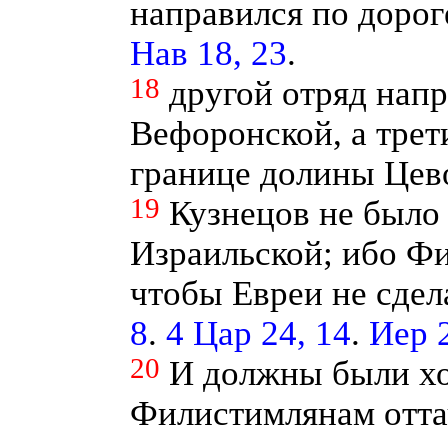
направился по дороге
Нав 18, 23
.
18
другой отряд напр
Вефоронской, а трет
границе долины Цев
19
Кузнецов не было 
Израильской; ибо Фи
чтобы Евреи не сдел
8
.
4 Цар 24, 14
.
Иер 2
20
И должны были хо
Филистимлянам отта