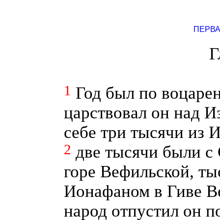
ПЕРВА
Г
1
Год был по воцарен
царствовал он над И
себе три тысячи из 
2
две тысячи были с
горе Вефильской, ты
Ионафаном в Гиве В
народ отпустил он п