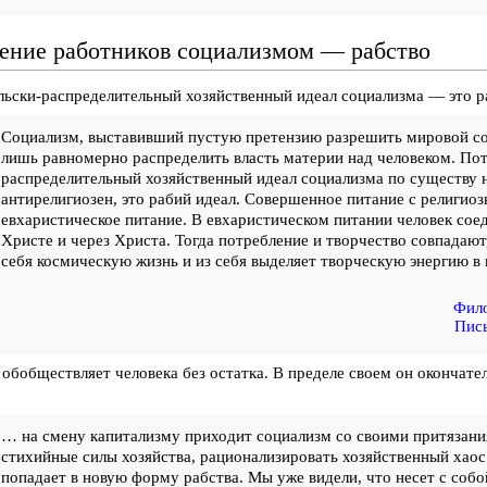
ение работников социализмом — рабство
ьски-распределительный хозяйственный идеал социализма — это р
Социализм, выставивший пустую претензию разрешить мировой со
лишь равномерно распределить власть материи над человеком. По
распределительный хозяйственный идеал социализма по существу н
антирелигиозен, это рабий идеал. Совершенное питание с религио
евхаристическое питание. В евхаристическом питании человек сое
Христе и через Христа. Тогда потребление и творчество совпадают
себя космическую жизнь и из себя выделяет творческую энергию в
Фило
Пись
обобществляет человека без остатка. В пределе своем он окончате
… на смену капитализму приходит социализм со своими притязани
стихийные силы хозяйства, рационализировать хозяйственный хаос
попадает в новую форму рабства. Мы уже видели, что несет с собо