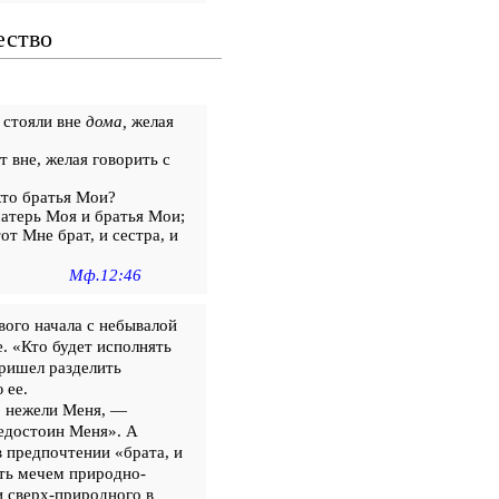
ество
 стояли вне
дома,
желая
т вне, желая говорить с
кто братья Мои?
матерь Моя и братья Мои;
от Мне брат, и сестра, и
Мф.12:46
вого начала с небывалой
. «Кто будет исполнять
ришел разделить
 ее.
, нежели Меня, —
недостоин Меня». А
в предпочтении «брата, и
ть мечем природно-
и сверх-природного в