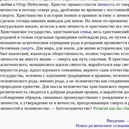
любви к Отцу Небесному. Христос пришел спасти
личность
от смер
вечности и потому отверг род, дробление во времени с постоянно
смерти. Христианство в истории поняло и приняло истину о личном
сделало отсюда никаких выводов для земли. На земле по-прежнему
натуральное начало, исчезла в нем личность и христианство все эт
Христианское государство, христианская
семья
, весь христиански
родовой и только отдельные праведники побеждали род, но путем а
монашеско-аскетическом отрицании рода и рождения проявляется н
безличная
смерть
. Для мира, для земли, для жизни историческое х
быт языческий, языческую общественность, полное торжество есте
личности же вместо жизни — смерть как путь спасения. В христиа
аскетического, монашеского идеала святости, выработался еще све
верности роду, идеал хорошего семьянина, верного сына отечества
государства, человека с хорошими традициями и нравами, полезно
человеческого рода, именно рода, а не человечества как соединени
природном единстве. Для массы человечества христианского пери
религиозность сводится к добрым родовым нравам, к выработке род
соблюдению обрядов, связанных преимущественно с рождением и 
личности, а утверждение ее в вечности, преодолевающее смерть и 
личностей в человечество — богочеловечество?
Религия как бы сби
Введение. 
Новое религиозное сознани