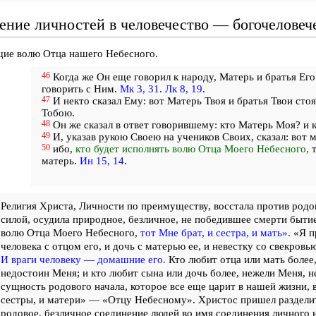
ение личностей в человечество — богочеловеч
ие волю Отца нашего Небесного.
46
Когда же Он еще говорил к народу, Матерь и братья Его
говорить с Ним.
Мк 3, 31
.
Лк 8, 19
.
47
И некто сказал Ему: вот Матерь Твоя и братья Твои стоя
Тобою.
48
Он же сказал в ответ говорившему: кто Матерь Моя? и 
49
И, указав рукою Своею на учеников Своих, сказал: вот 
50
ибо,
кто будет исполнять волю Отца Моего Небесного,
т
матерь.
Ин 15, 14
.
Религия Христа, Личности по преимуществу, восстала против родо
силой, осудила природное, безличное, не победившее смерти бытие
волю Отца Моего Небесного,
тот Мне брат, и сестра, и мать».
«Я п
человека с отцом его, и дочь с матерью ее, и невестку со свекровью
И враги человеку — домашние его.
Кто любит отца или мать более
недостоин Меня; и кто любит сына или дочь более, нежели Меня, 
сущность родового начала, которое все еще царит в нашей жизни, 
сестры, и матери» — «Отцу Небесному». Христос пришел раздели
родовое, безличное соединение людей во имя соединения личного 