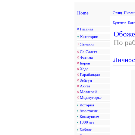
Home
Свящ. Писан
Булгаков. Бог
◊
Главная
Обоже
+
Категории
По ра
+
Явления
◊
Ла-Салетт
◊
Фатима
Личнос
◊
Борен
◊
Хеде
◊
Гарабандал
◊
Зейтун
◊
Акита
◊
Меллерей
◊
Меджугорье
•
История
•
Апостасия
•
Коммунизм
•
1000 лет
•
Библия