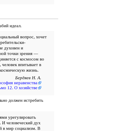
абий идеал.
циальный вопрос, хочет
требительски-
е духовен и
зной точки зрения —
диняется с космосом во
, человек впитывает в
 космическую жизнь.
Бердяев Н. А.
софия неравенства
мо 12. О хозяйстве
льно должен истребить
ями урегулировать
. И человеческий дух
й в мир социализм. В