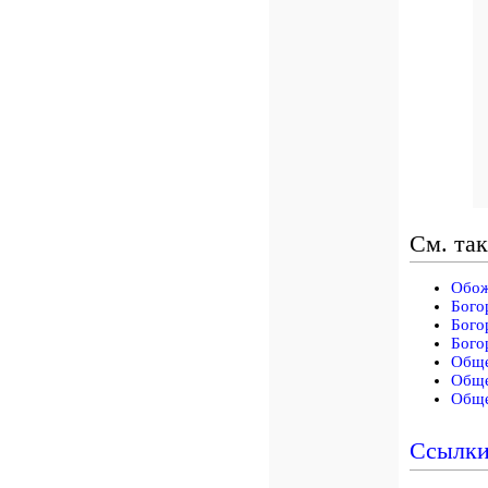
См. та
Обож
Бого
Бого
Бого
Обще
Обще
Обще
Ссылк