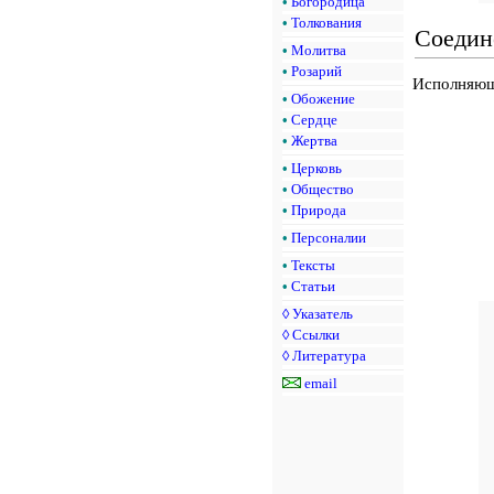
•
Богородица
•
Толкования
Соедин
•
Молитва
•
Розарий
Исполняющ
•
Обожение
•
Сердце
•
Жертва
•
Церковь
•
Общество
•
Природа
•
Персоналии
•
Тексты
•
Статьи
◊
Указатель
◊
Ссылки
◊
Литература
email