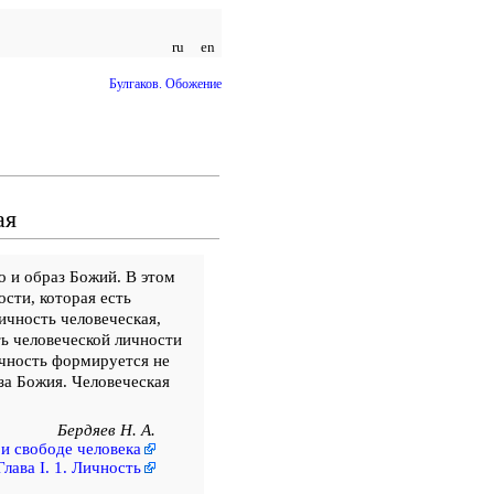
ru en
Булгаков. Обожение
ая
о и образ Божий. В этом
ости, которая есть
личность человеческая,
ть человеческой личности
ичность формируется не
за Божия. Человеческая
Бердяев Н. А.
 и свободе человека
Глава I. 1. Личность