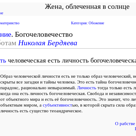
Жена, облеченная в солнце
ие
оматеринство
Категория: Обожение
ние
. Богочеловечество
ботам
Николая Бердяева
ть
человеческая есть личность богочеловеческ
Образ человеческой личности есть не только образ человеческий, н
скрыты все загадки и тайны человека. Это есть тайна богочеловечн
парадокс, рационально невыразимый.
Личность
тогда только есть 
когда она есть личность богочеловеческая. Свобода и независимос
от объектного мира и есть её богочеловечность. Это значит, что л
объектным миром, а
субъективност
ью, в которой скрыта сила обра
личность есть существо теоандрическое.
О рабстве