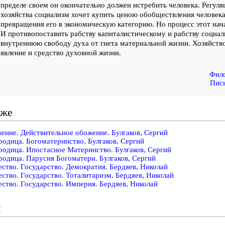
пределе своем он окончательно должен истребить человека. Регул
хозяйства социализм хочет купить ценою обобществления человека 
превращения его в экономическую категорию. Но процесс этот нача
И противопоставить рабству капиталистическому и рабству социа
внутреннюю свободу духа от гнета материальной жизни. Хозяйство
явление и средство духовной жизни.
Фило
Пись
кже
ение. Действительное обожение. Булгаков, Сергий
родица. Богоматеринство. Булгаков, Сергий
родица. Ипостасное Материнство. Булгаков, Сергий
родица. Парусия Богоматери. Булгаков, Сергий
ство. Государство. Демократия. Бердяев, Николай
ство. Государство. Тоталитаризм. Бердяев, Николай
ство. Государство. Империя. Бердяев, Николай
и