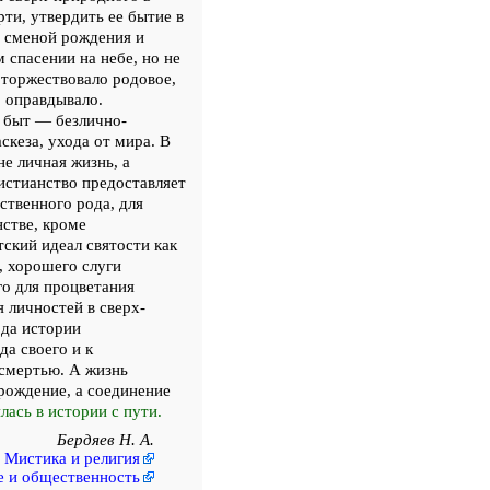
ти, утвердить ее бытие в
й сменой рождения и
 спасении на небе, но не
 торжествовало родовое,
о оправдывало.
й быт — безлично-
скеза, ухода от мира. В
е личная жизнь, а
ристианство предоставляет
ственного рода, для
нстве, кроме
тский идеал святости как
, хорошего слуги
го для процветания
я личностей в сверх-
ода истории
а своего и к
смертью. А жизнь
рождение, а соединение
лась в истории с пути.
Бердяев Н. А.
– Мистика и религия
е и общественность