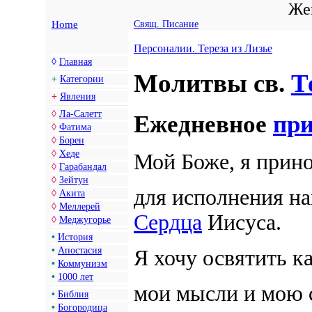
Жен
Home
Свящ. Писание
Персоналии. Тереза из Лизье
◊
Главная
Молитвы св.
Т
+
Категории
+
Явления
◊
Ла-Салетт
Ежедневное
пр
◊
Фатима
◊
Борен
◊
Хеде
Мой Боже, я прино
◊
Гарабандал
◊
Зейтун
для исполнения на
◊
Акита
◊
Меллерей
Сердца
Иисуса.
◊
Меджугорье
•
История
•
Апостасия
Я хочу освятить 
•
Коммунизм
•
1000 лет
мои мысли и мою 
•
Библия
•
Богородица