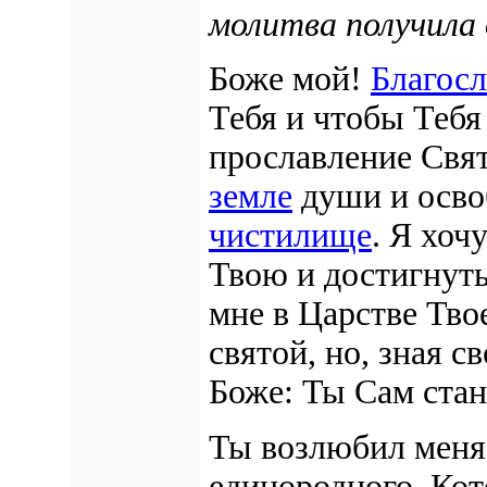
молитва получила 
Боже мой!
Благос
Тебя и чтобы Тебя
прославление Свя
земле
души и освоб
чистилище
. Я хоч
Твою и достигнуть
мне в Царстве Тво
святой, но, зная с
Боже: Ты Сам стан
Ты возлюбил меня 
единородного, Ко