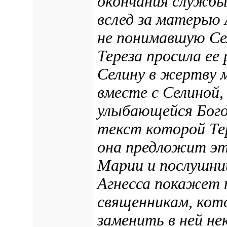
окончания службы,
вслед за матерью А
не понимавшую Се
Тереза просила ее
Селину в жертву 
вместе с Селиной,
улыбающейся Бого
текст которой Тер
она предложит эт
Марии и послушни
Агнесса покажет 
священникам, кот
заменить в ней не