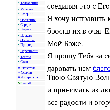
•
Толкования
соединяя это с Ег
•
Молитва
•
Розарий
Я хочу исправить 
•
Обожение
•
Сердце
бросив их в очаг 
•
Жертва
•
Церковь
•
Общество
Мой Боже!
•
Природа
•
Персоналии
Я прошу Тебя за се
•
Тексты
•
Статьи
даровать нам
благ
◊
Указатель
◊
Ссылки
Твою Святую Вол
◊
Литература
email
и принимать из лю
все радости и ого