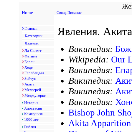
Жен
Home
Свящ. Писание
Явления. Акита
◊
Главная
+
Категории
+
Явления
Википедия:
Бож
◊
Ла-Салетт
◊
Фатима
Wikipedia:
Our L
◊
Борен
Википедия:
Епа
◊
Хеде
◊
Гарабандал
Википедия:
Акит
◊
Зейтун
◊
Акита
Википедия:
Аки
◊
Меллерей
◊
Меджугорье
Википедия:
Хон
•
История
•
Апостасия
Bishop John Shoj
•
Коммунизм
•
1000 лет
Akita Apparition
•
Библия