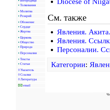
Diocese of Niiga
•
Богородица
•
Толкования
•
Молитва
См. также
•
Розарий
•
Обожение
•
Сердце
Явления. Акита
•
Жертва
•
Церковь
Явления. Ссыл
•
Общество
•
Природа
Персоналии. С
•
Персоналии
•
Тексты
Категории
:
Явлен
•
Статьи
◊
Указатель
◊
Ссылки
◊
Литература
email
Чт