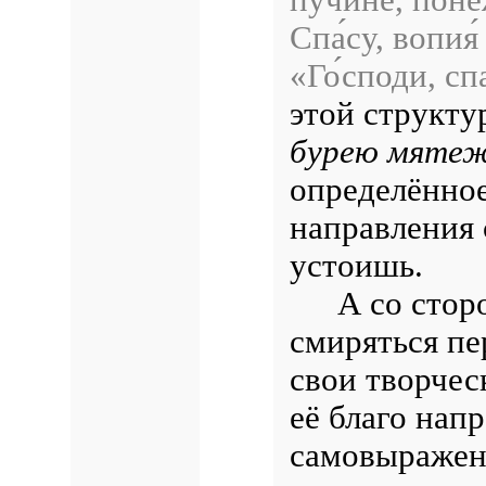
Спа́су, вопия́
«Го́споди, спа
этой структу
бурею мятеж
определённое
направления 
устоишь.
А со стор
смиряться пе
свои творчес
её благо напр
самовыражен