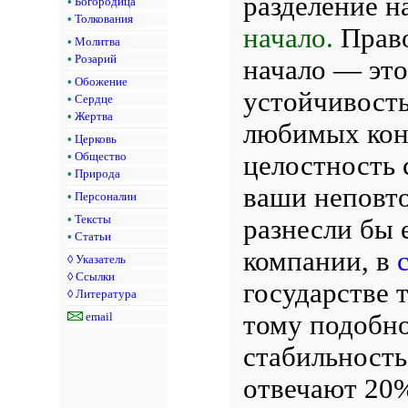
разделение н
•
Богородица
•
Толкования
начало.
Право
•
Молитва
•
Розарий
начало — это
•
Обожение
устойчивость
•
Сердце
•
Жертва
любимых кон
•
Церковь
целостность 
•
Общество
•
Природа
ваши неповт
•
Персоналии
•
Тексты
разнесли бы 
•
Статьи
компании, в
◊
Указатель
◊
Ссылки
государстве т
◊
Литература
тому подобн
email
стабильность
отвечают 20%