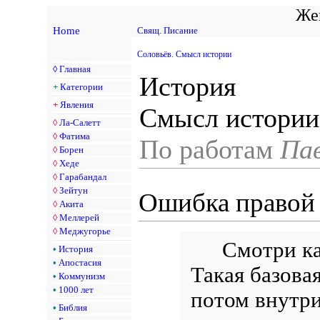
Жен
Home
Свящ. Писание
Соловьёв. Смысл истории
◊
Главная
История
+
Категории
+
Явления
Смысл истории
◊
Ла-Салетт
◊
Фатима
По работам
Па
◊
Борен
◊
Хеде
◊
Гарабандал
◊
Зейтун
Ошибка правой 
◊
Акита
◊
Меллерей
◊
Меджугорье
Смотри ка
•
История
•
Апостасия
Такая базова
•
Коммунизм
•
1000 лет
потом внутри
•
Библия