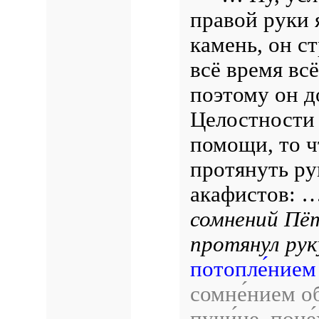
правой руки 
камень, он ст
всё время всё
поэтому он 
Целостности 
помощи, то чт
протянуть ру
акафистов: 
сомнений Пёт
протянул рук
потопле́нием
сомне́нием о
пучи́не, поне́