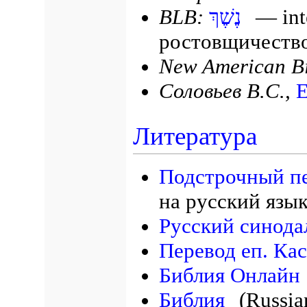
BLB:
נֶשֶׁךְ
— inte
ростовщичеств
New American Bi
Соловьев В.С.,
Е
Литература
Подстрочный п
на русский язы
Русский синода
Перевод еп. Ка
Библия Онлайн
Библия
(Russia