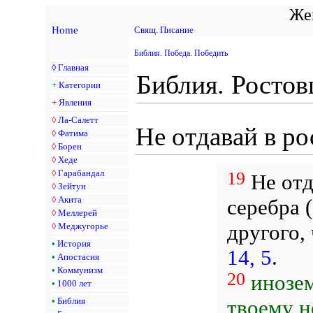
Жен
Home
Свящ. Писание
Библия. Победа. Победить
◊
Главная
Библия. Росто
+
Категории
+
Явления
◊
Ла-Салетт
Не отдавай в ро
◊
Фатима
◊
Борен
◊
Хеде
◊
Гарабандал
19
Не отд
◊
Зейтун
◊
Акита
серебра (
◊
Меллерей
другого,
◊
Меджугорье
•
История
14, 5
.
•
Апостасия
•
Коммунизм
20
инозем
•
1000 лет
твоему н
•
Библия