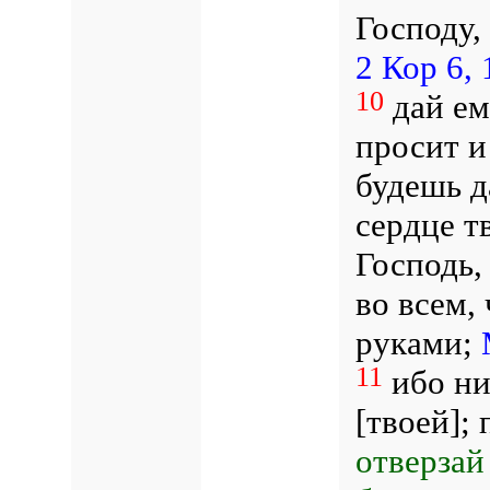
Господу, 
2 Кор 6, 
10
дай ем
просит и
будешь д
сердце тв
Господь,
во всем,
руками;
11
ибо ни
[твоей];
отверзай