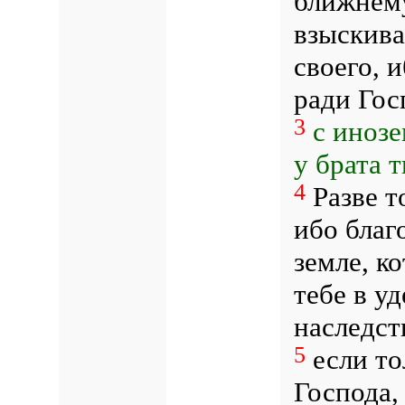
ближнему
взыскива
своего, 
ради Гос
3
с инозе
у брата т
4
Разве т
ибо благ
земле, к
тебе в уд
наследст
5
если то
Господа, 