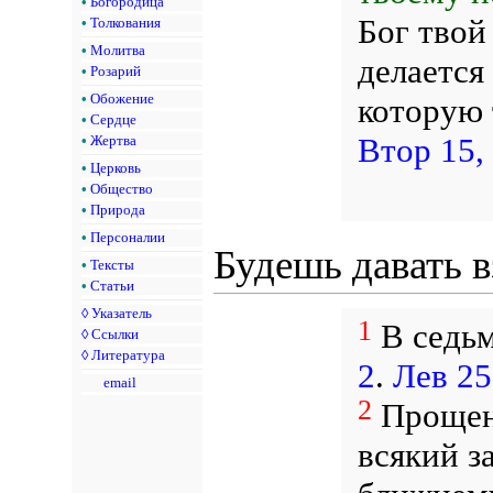
•
Богородица
Бог твой
•
Толкования
•
Молитва
делается
•
Розарий
•
Обожение
которую 
•
Сердце
Втор 15,
•
Жертва
•
Церковь
•
Общество
•
Природа
•
Персоналии
Будешь давать 
•
Тексты
•
Статьи
◊
Указатель
1
В седьм
◊
Ссылки
◊
Литература
2
.
Лев 25
email
2
Прощени
всякий з