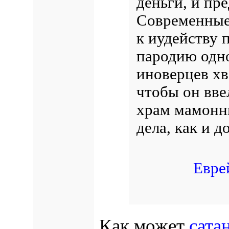
деньги, и пр
Современные
к иудейству 
пародию одно
иноверцев хв
чтобы он вве
храм мамонны
дела, как и д
Евре
Как может
сата