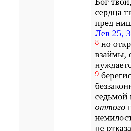
Бог твой,
сердца т
пред ни
Лев 25, 
8
но откр
взаймы, 
нуждает
9
берегис
беззакон
седьмой 
оттого
г
немилост
не отказа