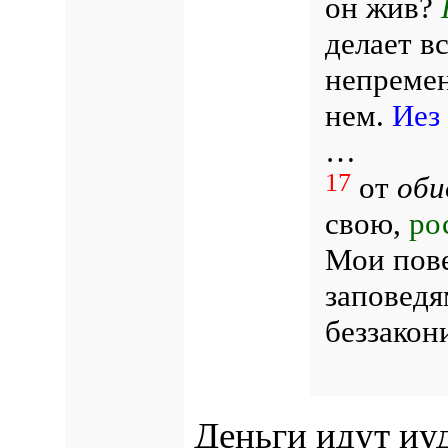
он жив?
делает в
непремен
нем.
Иез
…
17
от
оби
свою,
ро
Мои пове
заповед
беззакон
Деньги идут иу