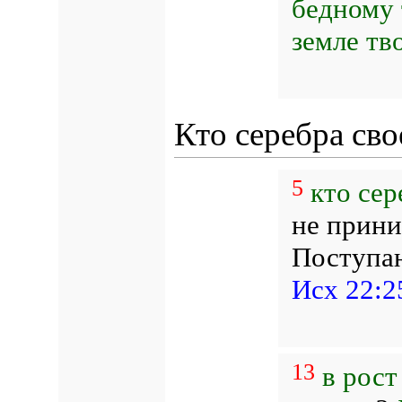
бедному 
земле тв
Кто серебра сво
5
кто сер
не прини
Поступаю
Исх 22:2
13
в рост