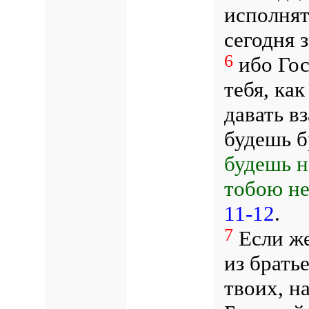
исполнят
сегодня 
6
ибо Гос
тебя, ка
давать в
будешь б
будешь н
тобою не
11-12
.
7
Если же
из брать
твоих, н