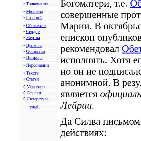
Богоматери, т.е.
Об
•
Толкования
совершенные про
•
Молитва
•
Розарий
Марии. В октябрь
•
Обожение
•
Сердце
епископ опубликов
•
Жертва
•
Церковь
рекомендовал
Обе
•
Общество
исполнять. Хотя е
•
Природа
•
Персоналии
но он не подписал
•
Тексты
•
Статьи
анонимной. В резу
◊
Указатель
является
официаль
◊
Ссылки
◊
Литература
Лейрии.
email
Да Силва письмом
действиях: