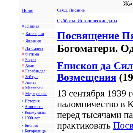
Жен
Home
Свящ. Писание
Субботы. Исторические даты
◊
Главная
Посвящение П
+
Категории
+
Явления
Богоматери. О
◊
Ла-Салетт
◊
Фатима
◊
Борен
Епископ да Си
◊
Хеде
◊
Гарабандал
Возмещения
(19
◊
Зейтун
◊
Акита
◊
Меллерей
13 сентября 1939 
◊
Меджугорье
•
История
паломничество в К
•
Апостасия
перед тысячами п
•
Коммунизм
•
1000 лет
практиковать
Посв
•
Библия
•
Богородица