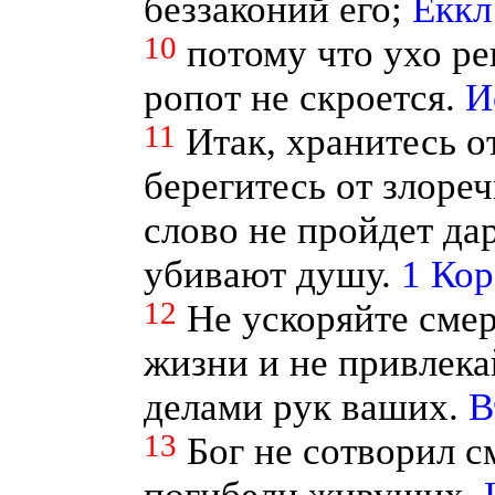
беззаконий его;
Еккл
10
потому что ухо ре
ропот не скроется.
И
11
Итак, хранитесь о
берегитесь от злореч
слово не пройдет да
убивают душу.
1 Кор
12
Не ускоряйте сме
жизни и не привлека
делами рук ваших.
В
13
Бог не сотворил с