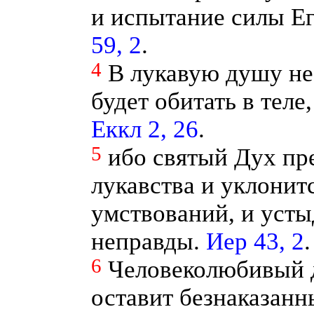
и испытание силы Е
59, 2
.
4
В лукавую душу не
будет обитать в теле
Еккл 2, 26
.
5
ибо святый Дух пр
лукавства и уклонит
умствований, и уст
неправды.
Иер 43, 2
.
6
Человеколюбивый д
оставит безнаказан