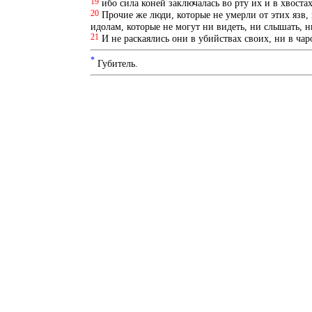
19
ибо сила коней заключалась во рту их и в хвост
20
Прочие же люди, которые не умерли от этих язв,
идолам, которые не могут ни видеть, ни слышать, н
21
И не раскаялись они в убийствах своих, ни в чар
*
Губитель.