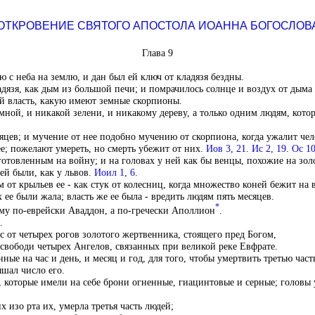
ОТКРОВЕНИЕ СВЯТОГО АПОСТОЛА ИОАННА БОГОСЛОВ
Глава 9
 с неба на землю, и дан был ей ключ от кладязя бездны.
дязя, как дым из большой печи; и помрачилось солнце и воздух от дыма 
ей власть, какую имеют земные скорпионы.
земной, и никакой зелени, и никакому дереву, а только одним людям, кот
сяцев; и мучение от нее подобно мучению от скорпиона, когда ужалит чел
ее; пожелают умереть, но смерть убежит от них.
Иов 3, 21
.
Ис 2, 19
.
Ос 10
отовленным на войну; и на головах у ней как бы венцы, похожие на золот
ей были, как у львов.
Иоил 1, 6
.
 от крыльев ее - как стук от колесниц, когда множество коней бежит на
 ее были жала; власть же ее была - вредить людям пять месяцев.
*
ему по-еврейски Аваддон, а по-гречески Аполлион
.
.
 от четырех рогов золотого жертвенника, стоящего пред Богом,
вободи четырех Ангелов, связанных при великой реке Евфрате.
ые на час и день, и месяц и год, для того, чтобы умертвить третью част
ышал число его.
 которые имели на себе брони огненные, гиацинтовые и серные; головы у
х изо рта их, умерла третья часть людей;