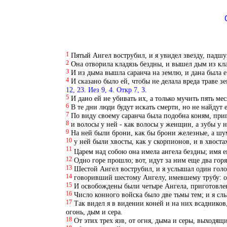
1
Пятый Ангел вострубил, и я увидел звезду, падшую
2
Она отворила кладязь бездны, и вышел дым из кла
3
И из дыма вышла саранча на землю, и дана была 
4
И сказано было ей, чтобы не делала вреда траве 
12, 23
.
Иез 9, 4
.
Откр 7, 3
.
5
И дано ей не убивать их, а только мучить пять ме
6
В те дни люди будут искать смерти, но не найдут 
7
По виду своему саранча была подобна коням, приг
8
и волосы у ней - как волосы у женщин, а зубы у н
9
На ней были брони, как бы брони железные, а шум
10
у ней были хвосты, как у скорпионов, и в хвостах
11
Царем над собою она имела ангела бездны; имя 
12
Одно горе прошло; вот, идут за ним еще два горя
13
Шестой Ангел вострубил, и я услышал один голос
14
говоривший шестому Ангелу, имевшему трубу: ос
15
И освобождены были четыре Ангела, приготовленн
16
Число конного войска было две тьмы тем; и я сл
17
Так видел я в видении коней и на них всадников,
огонь, дым и сера.
18
От этих трех язв, от огня, дыма и серы, выходящи