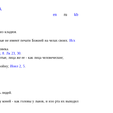
А
en
ru
kb
из кладязя.
орые не имеют печати Божией на челах своих.
Исх
овека.
, 8
.
Лк 23, 30
.
ые, лица же ее - как лица человеческие;
 войну;
Иоил 2, 5
.
ь людей.
 коней - как головы у львов, и изо рта их выходил