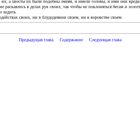
ах их; а хвосты их были подобны змеям, и имели головы, и ими они вреди
 не раскаялись в делах рук своих, так чтобы не поклоняться бесам и зо
и ходить.
одействах своих, ни в блудодеянии своем, ни в воровстве своем.
Предыдущая глава
Содержание
Следующая глава