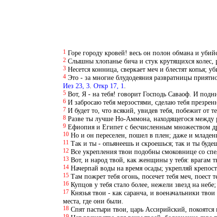
1
Горе городу кровей! весь он полон обмана и убий
2
Слышны хлопанье бича и стук крутящихся колес, 
3
Несется конница, сверкает меч и блестят копья; у
4
Это - за многие блудодеяния развратницы приятн
Иез 23, 3
.
Откр 17, 1
.
5
Вот, Я - на тебя! говорит Господь Саваоф. И под
6
И забросаю тебя мерзостями, сделаю тебя презрен
7
И будет то, что всякий, увидев тебя, побежит от т
8
Разве ты лучше Но-Аммона, находящегося между р
9
Ефиопия и Египет с бесчисленным множеством д
10
Но и он переселен, пошел в плен; даже и младен
11
Так и ты - опьянеешь и скроешься; так и ты буд
12
Все укрепления твои подобны смоковнице со спе
13
Вот, и народ твой, как женщины у тебя: врагам 
14
Начерпай воды на время осады; укрепляй крепост
15
Там пожрет тебя огонь, посечет тебя меч, поест 
16
Купцов у тебя стало более, нежели звезд на небе; 
17
Князья твои - как саранча, и военачальники твои
места, где они были.
18
Спят пастыри твои, царь Ассирийский, покоятся в
19