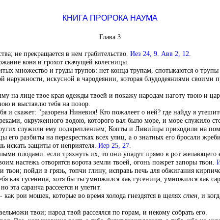
КНИГА ПРОРОКА НАУМА
Глава 3
ства; не прекращается в нем грабительство.
Иез 24, 9
.
Авв 2, 12
.
ржание коня и грохот скачущей колесницы.
битых множество и груды трупов: нет конца трупам, спотыкаются о трупы
ой наружности, искусной в чародеянии, которая блудодеяниями своими п
ниму на лице твое края одежды твоей и покажу народам наготу твою и ца
ною и выставлю тебя на позор.
ебя и скажет: "разорена Ниневия! Кто пожалеет о ней? где найду я утешит
еками, окруженного водою, которого вал было море, и море служило ст
ругих служили ему подкреплением; Копты и Ливийцы приходили на пом
цы его разбиты на перекрестках всех улиц, а о знатных его бросали жреб
ешь искать защиты от неприятеля.
Иер 25, 27
.
лыми плодами: если тряхнуть их, то они упадут прямо в рот желающего 
твоим настежь отворятся ворота земли твоей, огонь пожрет запоры твои.
И
и твои; пойди в грязь, топчи глину, исправь печь для обжигания кирпич
тебя как гусеница, хотя бы ты умножился как гусеница, умножился как сар
но эта саранча рассеется и улетит.
 - как рои мошек, которые во время холода гнездятся в щелях
стен,
и когд
ельможи твои; народ твой рассеялся по горам, и некому собрать его.