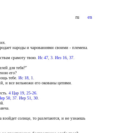
ru
en
 их.
родает народы и чарованиями своими - племена.
рствам срамоту твою.
Ис 47, 3
.
Иез 16, 37
.
елей для тебя?"
еною его?
ощь тебе.
Ис 18, 1
.
ий, и все вельможи его окованы цепями.
есть.
4 Цар 19, 25-26
.
ер 50, 37
.
Иер 51, 30
.
ей.
анча.
а взойдет солнце, то разлетаются, и не узнаешь