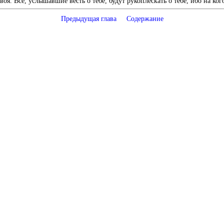
воя. Все, услышавшие весть о тебе, будут рукоплескать о тебе, ибо на ког
Предыдущая глава
Содержание