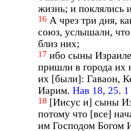
жизнь; и поклялись 
16
А чрез три дня, к
союз, услышали, что
близ них;
17
ибо сыны Израиле
пришли в города их 
их [были]: Гаваон, 
Иарим.
Нав 18, 25
.
1
18
[Иисус и] сыны И
потому что [все] на
им Господом Богом И