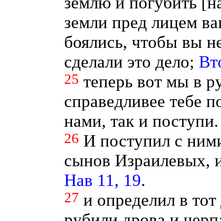
землю и погубить [на
земли пред лицем в
боялись, чтобы вы н
сделали это дело;
Вт
25
теперь вот мы в р
справедливее тебе п
нами, так и поступи.
26
И поступил с ними
сынов Израилевых, и
Нав 11, 19
.
27
и определил в тот
рубили дрова и черпа