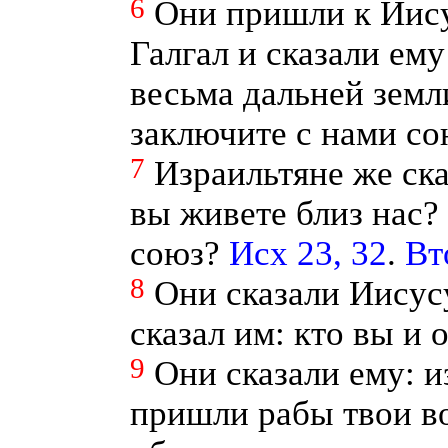
6
Они пришли к Иису
Галгал и сказали ему
весьма дальней земл
заключите с нами со
7
Израильтяне же ска
вы живете близ нас?
союз?
Исх 23, 32
.
Вт
8
Они сказали Иисус
сказал им: кто вы и
9
Они сказали ему: и
пришли рабы твои во