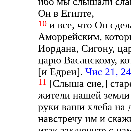
ибо мы слышали слав
Он в Египте,
10
и все, что Он сде
Аморрейским, которы
Иордана, Сигону, ца
царю Васанскому, ко
[и Едреи].
Чис 21, 2
11
[Слыша сие,] ста
жители нашей земли 
руки ваши хлеба на 
навстречу им и скаж
итак заключите с на