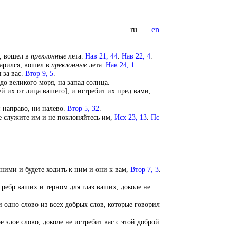
ru
en
я, вошел в
преклонные
лета.
Нав 21, 44
.
Нав 22, 4
.
тарился, вошел в
преклонные
лета.
Нав 24, 1
.
 за вас.
Втор 9, 5
.
до великого моря, на запад солнца.
й их от лица вашего], и истребит их пред вами,
и направо, ни налево.
Втор 5, 32
.
е служите им и не поклоняйтесь им,
Исх 23, 13
.
Пс
 ними и будете ходить к ним и они к вам,
Втор 7, 3
.
я ребр ваших и терном для глаз ваших, доколе не
 одно слово из всех добрых слов, которые говорил
 злое слово, доколе не истребит вас с этой доброй