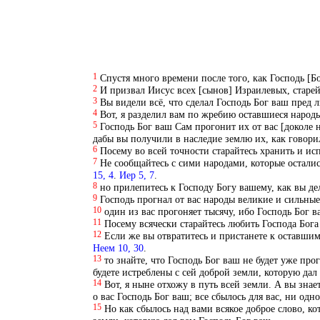
1
Спустя много времени после того, как Господь [Бо
2
И призвал Иисус всех [сынов] Израилевых, старей
3
Вы видели всё, что сделал Господь Бог ваш пред 
4
Вот, я разделил вам по жребию оставшиеся народы 
5
Господь Бог ваш Сам прогонит их от вас [доколе н
дабы вы получили в наследие землю их, как говори
6
Посему во всей точности старайтесь хранить и ис
7
Не сообщайтесь с сими народами, которые остали
15, 4
.
Иер 5, 7
.
8
но прилепитесь к Господу Богу вашему, как вы дел
9
Господь прогнал от вас народы великие и сильные,
10
один из вас прогоняет тысячу, ибо Господь Бог в
11
Посему всячески старайтесь любить Господа Бог
12
Если же вы отвратитесь и пристанете к оставшим
Неем 10, 30
.
13
то знайте, что Господь Бог ваш не будет уже про
будете истреблены с сей доброй земли, которую дал
14
Вот, я ныне отхожу в путь всей земли. А вы зна
о вас Господь Бог ваш; все сбылось для вас, ни од
15
Но как сбылось над вами всякое доброе слово, ко