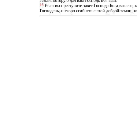
земли, которую дал вам Господь Бог ваш.
16
Если вы преступите завет Господа Бога вашего, к
Господень, и скоро сгибнете с этой доброй земли, 