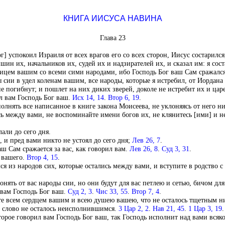
КНИГА ИИСУСА НАВИНА
Глава 23
г] успокоил Израиля от всех врагов его со всех сторон, Иисус состарилс
шин их, начальников их, судей их и надзирателей их, и сказал им: я сос
лицем вашим со всеми сими народами, ибо Господь Бог ваш Сам сражался
сии в удел коленам вашим, все народы, которые я истребил, от Иордана 
е погибнут; и пошлет на них диких зверей, доколе не истребит их и царе
л вам Господь Бог ваш.
Исх 14, 14
.
Втор 6, 19
.
полнять все написанное в книге закона Моисеева, не уклоняясь от него н
сь между вами, не воспоминайте имени богов их, не клянитесь [ими] и н
али до сего дня.
 и пред вами никто не устоял до сего дня;
Лев 26, 7
.
аш Сам сражается за вас, как говорил вам.
Лев 26, 8
.
Суд 3, 31
.
а вашего.
Втор 4, 15
.
ся из народов сих, которые остались между вами, и вступите в родство с
гонять от вас народы сии, но они будут для вас петлею и сетью, бичом дл
 вам Господь Бог ваш.
Суд 2, 3
.
Чис 33, 55
.
Втор 7, 4
.
ете всем сердцем вашим и всею душею вашею, что не осталось тщетным ни
но слово не осталось неисполнившимся.
3 Цар 2, 2
.
Нав 21, 45
.
1 Цар 3, 19
.
торое говорил вам Господь Бог ваш, так Господь исполнит над вами всякое