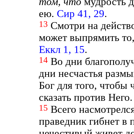
том,
что
мудрость д
ею.
Сир 41, 29
.
13
Смотри на действ
может выпрямить то,
Еккл 1, 15
.
14
Во дни благополуч
дни несчастья размы
Бог для того, чтобы 
сказать против Него
15
Всего насмотрелся
праведник гибнет в 
нечестивый живет до