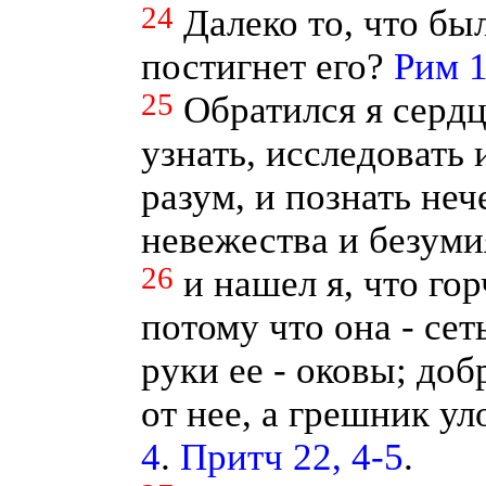
24
Далеко то, что был
постигнет его?
Рим 1
25
Обратился я сердц
узнать, исследовать 
разум, и познать неч
невежества и безуми
26
и нашел я, что го
потому что она - сеть
руки ее - оковы; до
от нее, а грешник ул
4
.
Притч 22, 4-5
.