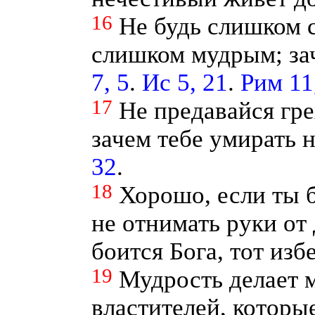
16
Не будь слишком с
слишком мудрым; зач
7, 5
.
Ис 5, 21
.
Рим 11
17
Не предавайся гре
зачем тебе умирать 
32
.
18
Хорошо, если ты 
не отнимать руки от 
боится Бога, тот изб
19
Мудрость делает 
властителей, которы