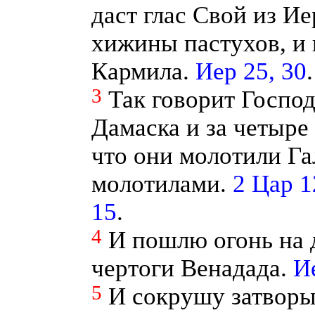
даст глас Свой из И
хижины пастухов, и
Кармила.
Иер 25, 30
3
Так говорит Господ
Дамаска и за четыре
что они молотили Г
молотилами.
2 Цар 1
15
.
4
И пошлю огонь на 
чертоги Венадада.
И
5
И сокрушу затворы