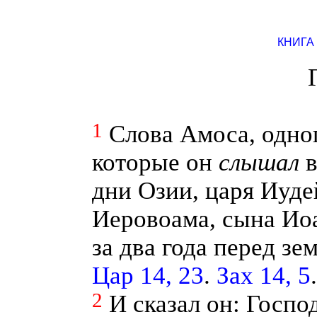
КНИГА
1
Слова Амоса, одно
которые он
слышал
в
дни Озии, царя Иуде
Иеровоама, сына Иоа
за два года перед з
Цар 14, 23
.
Зах 14, 5
.
2
И сказал он: Госпо