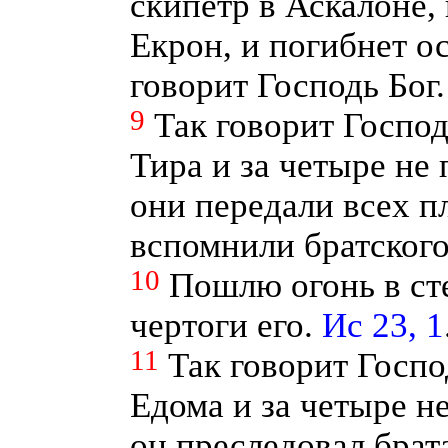
скипетр в Аскалоне,
Екрон, и погибнет о
говорит Господь Бог
9
Так говорит Господ
Тира и за четыре не
они передали всех п
вспомнили братског
10
Пошлю огонь в ст
чертоги его.
Ис 23, 1
11
Так говорит Госпо
Едома и за четыре н
он преследовал брат