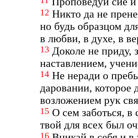
11
Проповедуй сие и
12
Никто да не прен
но будь образцом для
в любви, в духе, в ве
13
Доколе не приду, 
наставлением, учени
14
Не неради о преб
даровании, которое 
возложением рук св
15
О сем заботься, в
твой для всех был о
16
Вникай в себя и в