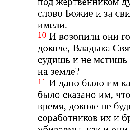
под жертвенником д
слово Божие и за сви
имели.
10
И возопили они го
доколе, Владыка Свя
судишь и не мстишь
на земле?
11
И дано было им ка
было сказано им, чт
время, доколе не бу
соработников их и б
убиваемы, как и они