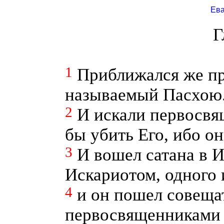
Ева
Г
1
Приближался же пр
называемый Пасхою
2
И искали первосвя
бы убить Его, ибо он
3
И вошел сатана в И
Искариотом, одного 
4
и он пошел совеща
первосвященниками 