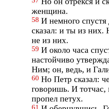
57
Но он отрекся и ск
женщина.
58
И немного спустя 
сказал: и ты из них. 
не из них.
59
И около часа спус
настойчиво утвержда
Ним; он, ведь, и Гал
60
Но Петр сказал: че
говоришь. И тотчас, 
пропел петух.
61
И обернувшись, Го