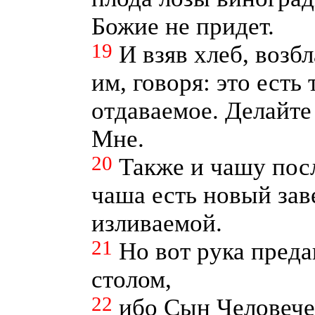
Божие не придет.
19
И взяв хлеб, возб
им, говоря: это есть 
отдаваемое. Делайте
Мне.
20
Также и чашу посл
чаша есть новый заве
изливаемой.
21
Но вот рука пред
столом,
22
ибо Сын Человече