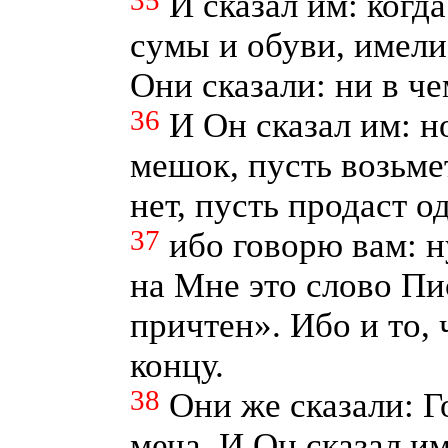
35
И сказал им: когд
сумы и обуви, имели
Они сказали: ни в че
36
И Он сказал им: но
мешок, пусть возьмет
нет, пусть продаст о
37
ибо говорю вам: 
на Мне это слово Пи
причтен». Ибо и то, 
концу.
38
Они же сказали: Г
меча. И Он сказал им