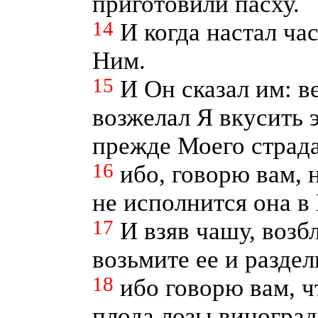
приготовили пасху.
14
И когда настал час
Ним.
15
И Он сказал им: 
возжелал Я вкусить э
прежде Моего страд
16
ибо, говорю вам, 
не исполнится она в
17
И взяв чашу, возбл
возьмите ее и разде
18
ибо говорю вам, ч
плода лозы виноград