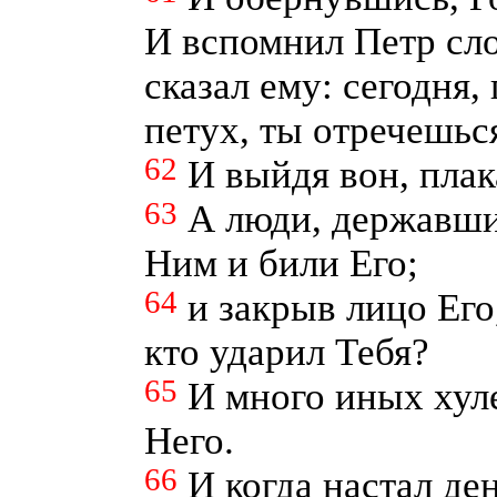
И вспомнил Петр сло
сказал ему: сегодня,
петух, ты отречешьс
62
И выйдя вон, плак
63
А люди, державши
Ним и били Его;
64
и закрыв лицо Его
кто ударил Тебя?
65
И много иных хул
Него.
66
И когда настал ден