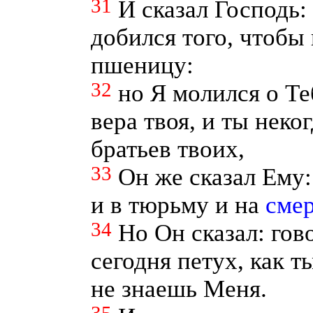
31
И сказал Господь:
добился того, чтобы 
пшеницу:
32
но Я молился о Те
вера твоя, и ты неко
братьев твоих,
33
Он же сказал Ему:
и в тюрьму и на
сме
34
Но Он сказал: гов
сегодня петух, как 
не знаешь Меня.