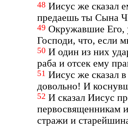
48
Иисус же сказал е
предаешь ты Сына Ч
49
Окружавшие Его, у
Господи, что, если 
50
И один из них уд
раба и отсек ему пра
51
Иисус же сказал в 
довольно! И коснувш
52
И сказал Иисус п
первосвященникам и
стражи и старейшина