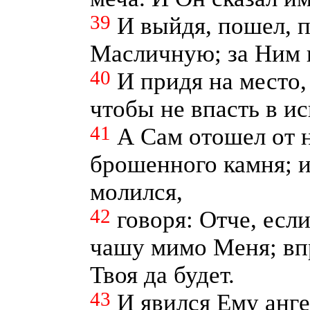
39
И выйдя, пошел, 
Масличную; за Ним 
40
И придя на место,
чтобы не впасть в и
41
А Сам отошел от 
брошенного камня; и
молился,
42
говоря: Отче, есл
чашу мимо Меня; впр
Твоя да будет.
43
И явился Ему анге