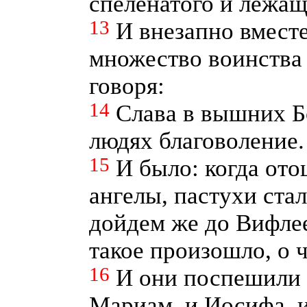
спелёнатого и лежаще
13
И внезапно вместе
множество воинства 
говоря:
14
Слава в вышних Бо
людях благоволение.
15
И было: когда ото
ангелы, пастухи стал
дойдем же до Вифле
такое произошло, о 
16
И они поспешили 
Мариам, и Иосифа, 