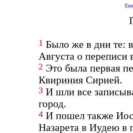
Ева
1
Было же в дни те: 
Августа о переписи 
2
Это была первая п
Квириния Сирией.
3
И шли все записыв
город.
4
И пошел также Иос
Назарета в Иудею в 