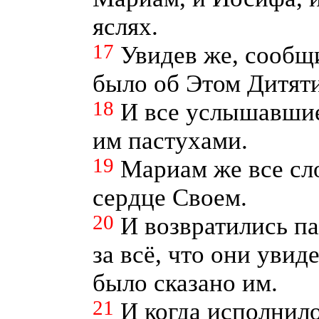
яслях.
17
Увидев же, сообщи
было об Этом Дитяти
18
И все услышавшие
им пастухами.
19
Мариам же все сло
сердце Своем.
20
И возвратились па
за всё, что они увид
было сказано им.
21
И когда исполнило