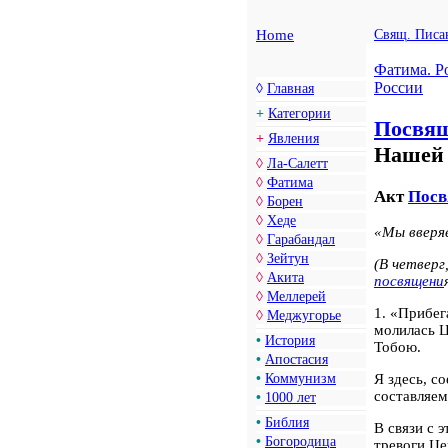
Home
Свящ. Писа
Фатима. Р
России
◊
Главная
+
Категории
Посвя
+
Явления
Нашей 
◊
Ла-Салетт
◊
Фатима
Акт
Посв
◊
Борен
◊
Хеде
«Мы вверяе
◊
Гарабандал
◊
Зейтун
(В четверг
◊
Акита
посвящени
◊
Меллерей
1. «Прибег
◊
Меджугорье
молилась Ц
•
История
Тобою.
•
Апостасия
•
Коммунизм
Я здесь, с
составляем
•
1000 лет
•
Библия
В связи с 
•
Богородица
тревоги Це