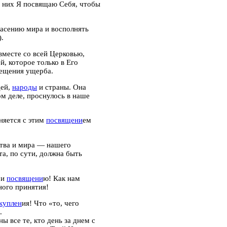
а них Я посвящаю Себя, чтобы
пасению мира и восполнять
).
 вместе со всей Церковью,
й, которое только в Его
мещения ущерба.
дей,
народы
и страны.
Она
ом деле, проснулось в наше
няется с этим
посвящени
ем
ства и мира — нашего
а, по сути, должна быть
 и
посвящени
ю! Как нам
ного принятия!
куплен
ия! Что «то, чего
.
 все те, кто день за днем с