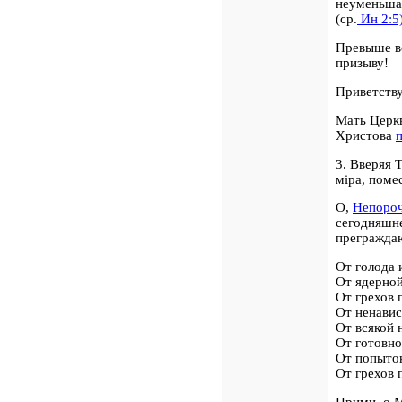
неуменьшае
(ср.
Ин 2:5)
Превыше в
призыву!
Приветству
Мать Церк
Христова
3.
Вверяя
Т
мiра, поме
О,
Непороч
сегодняшне
прегражда
От голода 
От ядерной
От грехов 
От ненавис
От всякой 
От готовно
От попыто
От грехов 