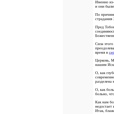
Именно из
и они был
По причин
страдания 
Пред Тобо
соединяюс
Божествен
Сила этог
преодолева
время в
се
Церковь, 
нашим Иск
О, как глу
современно
разделена 
О, как бол
больно, чт
Как нам бо
недостает 
Итак, блаж