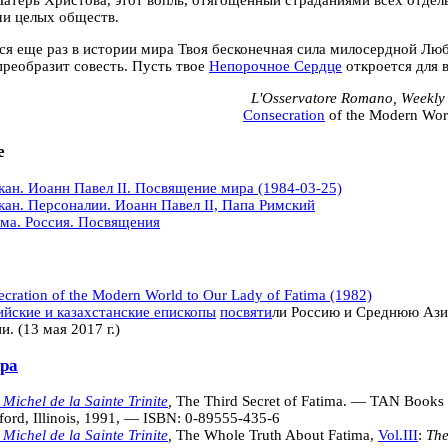
атерь Христова, этот вопль, отягощенный страданиями всех отде
ми целых обществ.
ся еще раз в истории мира Твоя бесконечная сила милосердной Любв
преобразит совесть. Пусть твое
Непорочное Сердце
откроется для 
L'Osservatore Romano, Weekly 
Consecration
of the Modern Worl
е
кан. Иоанн Павел II. Посвящение мира (1984-03-25)
кан. Персоналии. Иоанн Павел II, Папа Римский
ма. Россия. Посвящения
cration of the Modern World to Our Lady of Fatima (1982)
ийские и казахстанские епископы
посвяти
ли Россию и Среднюю Аз
ии.
(13 мая 2017 г.)
ра
 Michel de la Sainte Trinite
,
The Third Secret of Fatima. — TAN Books a
ord, Illinois, 1991, — ISBN:
0-89555-435-6
 Michel de la Sainte Trinite
,
The Whole Truth About Fatima,
Vol.III
:
The