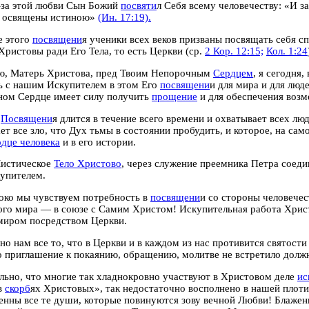
-за этой любви Сын Божий
посвяти
л Себя всему человечеству: «И з
и освящены истиною»
(Ин. 17:19).
е этого
посвящени
я ученики всех веков призваны посвящать себя с
Христовы ради Его Тела, то есть Церкви (ср.
2 Кор. 12:15;
Кол. 1:24
ю, Матерь Христова, пред Твоим Непорочным
Сердцем
, я сегодня,
ь с нашим Искупителем в этом Его
посвящени
и для мира и для люде
ном Сердце имеет силу получить
прощение
и для обеспечения воз
о
Посвящени
я длится в течение всего времени
и
охватывает всех лю
ет все зло, что Дух тьмы в состоянии пробудить, и которое, на сам
рдце человека
и в его истории.
Мистическое
Тело Христово
, через служение преемника Петра соеди
упителем.
боко мы чувствуем потребность в
посвящени
и со стороны человече
го мира — в союзе с Самим Христом! Искупительная работа Христ
миром посредством Церкви.
ьно нам все то, что в Церкви и в каждом из нас противится святости
о приглашение к покаянию, обращению, молитве не встретило долж
льно, что многие так хладнокровно участвуют в Христовом деле
ис
в
скорб
ях Христовых», так недостаточно восполнено в нашей плоти
енны все те души, которые повинуются зову вечной Любви! Блаженны