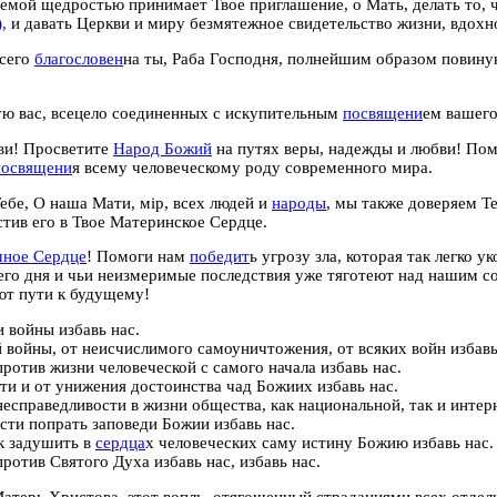
мой щедростью принимает Твое приглашение, о Мать, делать то, 
,
и давать Церкви и миру безмятежное свидетельство жизни, вдохн
сего
благословен
на ты, Раба Господня, полнейшим образом повин
ю вас, всецело соединенных с искупительным
посвящени
ем вашег
ви! Просветите
Народ Божий
на путях веры, надежды и любви! Пом
посвящени
я всему человеческому роду современного мира.
ебе, О наша Мати, мiр, всех людей и
народы
, мы также
доверяем Т
стив его в Твое Материнское Сердце.
ное Сердце
! Помоги нам
победит
ь угрозу зла, которая так легко у
го дня и чьи неизмеримые последствия уже тяготеют над нашим с
ют пути к будущему!
и войны избавь нас.
 войны, от неисчислимого самоуничтожения, от всяких войн избавь
против жизни человеческой с самого начала избавь нас.
ти и от унижения достоинства чад Божиих избавь нас.
несправедливости в жизни общества, как национальной, так и интер
сти попрать заповеди Божии избавь нас.
к задушить в
сердца
х человеческих саму истину Божию избавь нас.
против Святого Духа избавь нас, избавь нас.