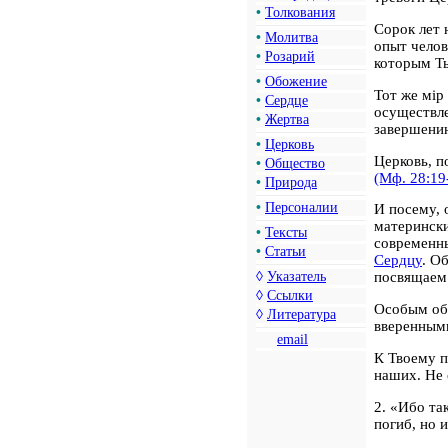
•
Толкования
Сорок лет 
•
Молитва
опыт чело
•
Розарий
которым Ты
•
Обожение
Тот же мiр
•
Сердце
осуществле
•
Жертва
завершению
•
Церковь
Церковь, п
•
Общество
(Мф. 28:19
•
Природа
•
Персоналии
И посему, 
матерински
•
Тексты
современны
•
Статьи
Сердцу
. О
◊
Указатель
посвящаем 
◊
Ссылки
Особым об
◊
Литература
вверенным
email
К Твоему п
наших. Не 
2. «Ибо та
погиб, но 