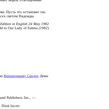
льных людей, отягощенный
и. Пусть это остановит зло.
всех светом Надежды.
Edition in English 24 May 1982
d to Our Lady of Fatima (1982)
ию
Непорочному Сердцу
Девы
nd Publishers, Inc., —
 Third Secret