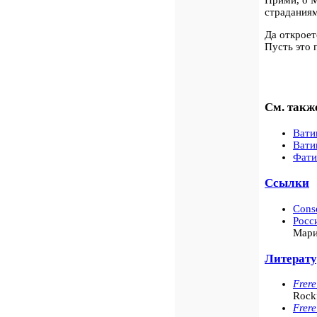
Прими, о М
страдания
Да откроет
Пусть это 
См. такж
Вати
Вати
Фати
Ссылки
Conse
Росс
Мар
Литерату
Frere
Rockf
Frere