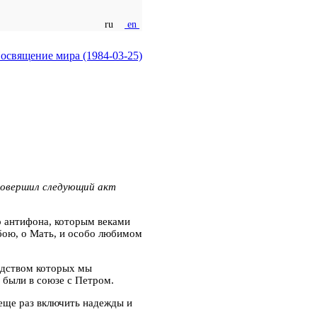
ru
en
освящение мира (1984-03-25)
овершил следующий акт
о антифона, которым веками
обою, о Мать, и особо любимом
едством которых мы
ы были в союзе с Петром.
 еще раз включить надежды и