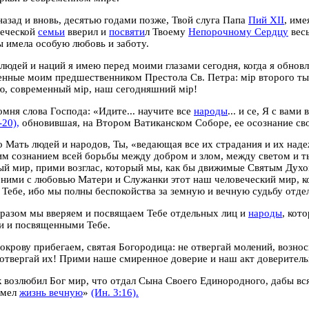
назад и вновь, десятью годами позже, Твой слуга Папа
Пий XII
, име
веческой
семьи
вверил и
посвяти
л
Твоему
Непорочному Сердцу
весь
 имела особую любовь и заботу.
 людей и наций я имею перед моими глазами сегодня, когда я обно
нные моим предшественником Престола Св. Петра: мiр второго тыс
, современный мiр, наш сегодняшний мiр!
омня слова Господа: «Идите... научите все
народы
... и се, Я с вами
-20),
обновившая, на Втором Ватиканском Соборе, ее осознание сво
о Мать людей и народов, Ты, «ведающая все их страдания и их над
м сознанием всей борьбы между добром и злом, между светом и т
й мир, прими возглас, который мы, как бы движимые Святым Дух
бними с любовью Матери и Служанки этот наш человеческий мир, к
Тебе, ибо мы полны беспокойства за земную и вечную судьбу отде
разом мы вверяем и посвящаем Тебе отдельных лиц и
народы
, кот
и и посвященными Тебе.
окрову прибегаем, святая Богородица: не отвергай молений, возно
отвергай их! Прими наше смиренное доверие и наш акт доверитель
к возлюбил Бог мир, что отдал Сына Своего Единородного, дабы вс
имел
жизнь вечную
»
(Ин. 3:16).