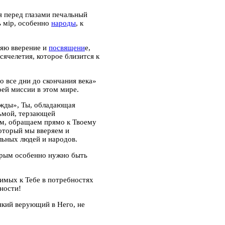
я перед глазами печальный
 мiр, особенно
народы
, к
вляю
вверение и
посвящени
е,
ячелетия, которое близится к
 во все дни до скончания века»
ей миссии в этом мире.
ежды», Ты, обладающая
ьмой, терзающей
ом, обращаем прямо к Твоему
оторый мы вверяем и
льных людей и народов.
орым особенно нужно быть
симых к Тебе в потребностях
ности!
який верующий в Него, не