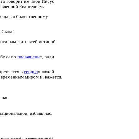
что говорит им Твой Иисус
овленной Евангелием.
ующаяся божественному
о Сына!
оги нам жить всей истиной
ебе само
посвящени
е,
ради
кореняется в
сердца
х людей
овременным миром и, кажется,
 нас.
национальной, избавь нас.