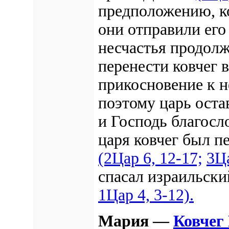
предположению, ко
они отправили ег
несчастья продолж
перенести ковчег в
прикосновение к 
поэтому царь оста
и Господь благосло
царя ковчег был п
(2Цар 6, 12-17;
3Ца
спасал израильски
1Цар 4, 3-12).
Мария —
Ковчег