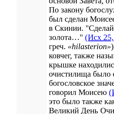
основой Завета, от
По закону богосл
был сделан Моисее
в Скинии. "Сделай
золота…"
(Исх 25,
греч.
«hilasterion»
ковчег, также наз
крышке находились
очистилища было 
богословское знач
говорил Моисею
(
это было также ка
Великий День Оч