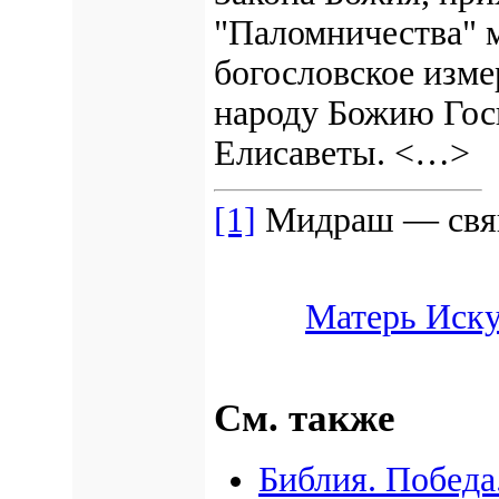
"Паломничества" 
богословское изме
народу Божию Госп
Елисаветы. <…>
[1]
Мидраш — свящ
Матерь Иску
См. также
Библия. Победа