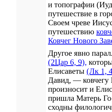
и топографии (Иуд
путешествие в го
Своем чреве Иису
путешествию
ковч
Ковчег Нового Зав
Другое явно парал
(2Цар 6, 9),
которы
Елисаветы
(Лк 1, 4
Давид, — ковчегу
произносит и Елиса
пришла Матерь Гос
сходны филологич