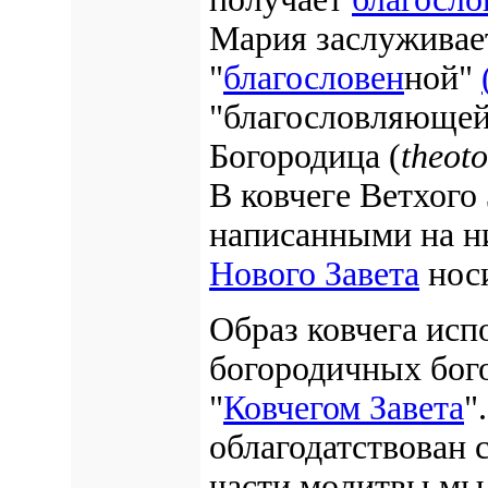
Мария заслуживае
"
благословен
ной"
"благословляющей"
Богородица (
theot
В ковчеге Ветхого
написанными на н
Нового Завета
нос
Образ ковчега исп
богородичных бог
"
Ковчегом Завета
"
облагодатствован 
части молитвы мы