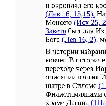
и окроплял его кр
(Лев 16, 13,15).
Над
Моисею
(Исх 25, 2
Завета
был для Из
Бога
(Лев 16, 2),
ме
В истории избранн
ковчег. В историч
переходе через И
описании взятия 
шатре в Силоме
(1
Филистимлянами о
храме Дагона
(1Ца