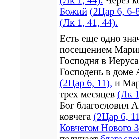
(Лк 1, 44).
Через к
Божий
(2Цар 6, 6-8
(Лк 1, 41, 44).
Есть еще одно зна
посещением Марии
Господня в Иеруса
Господень в доме 
(2Цар 6, 11),
и Мар
трех месяцев
(Лк 1
Бог благословил А
ковчега
(2Цар 6, 1
Ковчегом Нового З
получает
благосло