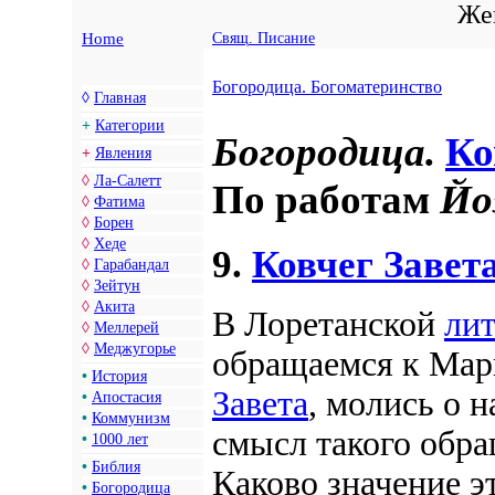
Жен
Home
Свящ. Писание
Богородица. Богоматеринство
◊
Главная
+
Категории
Богородица.
Ко
+
Явления
◊
Ла-Салетт
По работам
Йо
◊
Фатима
◊
Борен
◊
Хеде
9.
Ковчег Завет
◊
Гарабандал
◊
Зейтун
◊
Акита
В Лоретанской
ли
◊
Меллерей
◊
Меджугорье
обращаемся к Мар
•
История
Завета
, молись о н
•
Апостасия
•
Коммунизм
смысл такого обр
•
1000 лет
•
Библия
Каково значение э
•
Богородица