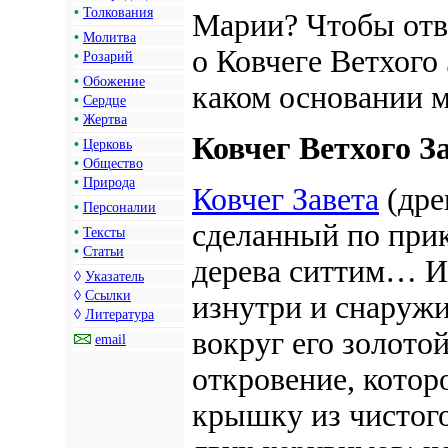
•
Толкования
Марии? Чтобы отве
•
Молитва
о Ковчеге Ветхого
•
Розарий
•
Обожение
каком основании 
•
Сердце
•
Жертва
Ковчег Ветхого З
•
Церковь
•
Общество
•
Природа
Ковчег Завета
(дре
•
Персоналии
сделанный по прик
•
Тексты
•
Статьи
дерева ситтим… И
◊
Указатель
◊
Ссылки
изнутри и снаружи
◊
Литература
вокруг его золото
email
откровение, котор
крышку из чистого