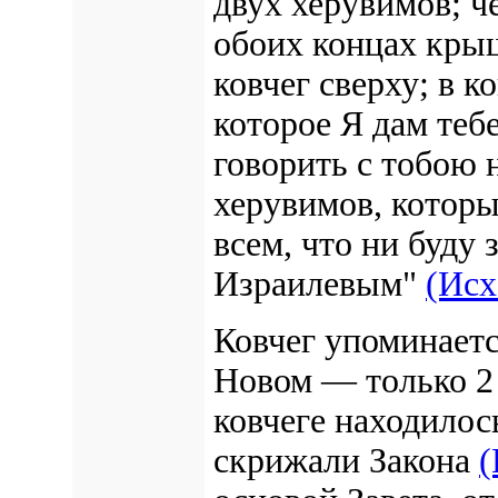
двух херувимов; ч
обоих концах кр
ковчег сверху; в к
которое Я дам тебе
говорить с тобою 
херувимов, которы
всем, что ни буду
Израилевым"
(Исх
Ковчег упоминается
Новом — только 2
ковчеге находилось
скрижали Закона
(