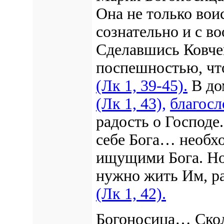
Она не только вои
сознательно и с в
Сделавшись Ковчег
поспешностью, чт
(Лк 1, 39-45).
В до
(Лк 1, 43),
благосл
радость о Господе
себе Бога… необхо
ищущими Бога. Но
нужно жить Им, ра
(Лк 1, 42).
Богоносица… Скол