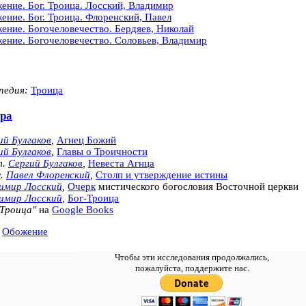
ение. Бог. Троица. Лосский, Владимир
ение. Бог. Троица. Флоренский, Павел
ение. Богочеловечество. Бердяев, Николай
ение. Богочеловечество. Соловьев, Владимир
педия:
Троица
ра
ий Булгаков
,
Агнец Божий
ий Булгаков
,
Главы о Троичности
т.
Сергий Булгаков
,
Невеста Агнца
щ.
Павел Флоренский
,
Столп и утверждение истины
имир Лосский
,
Очерк
мистического богословия Восточной церкви
имир Лосский
,
Бог-Троица
 Троица"
на
Google Books
:
Обожение
Чтобы эти исследования продолжались,
пожалуйста, поддержите нас.