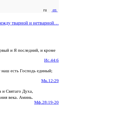
ru
en
ежду тварной и нетварной…
рвый и Я последний, и кроме
Ис.44:6
 наш есть Господь единый;
Мк.12:29
а и Святаго Духа,
ания века. Аминь.
Мф.28:19-20