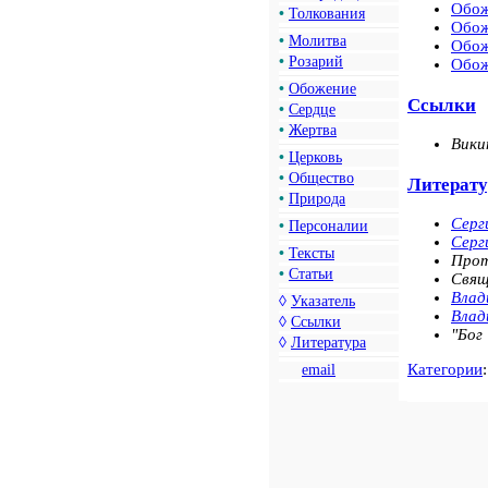
Обож
•
Толкования
Обож
•
Молитва
Обож
•
Розарий
Обож
•
Обожение
Ссылки
•
Сердце
•
Жертва
Вики
•
Церковь
•
Общество
Литерату
•
Природа
Серг
•
Персоналии
Серг
•
Тексты
Про
•
Статьи
Свя
Влад
◊
Указатель
Влад
◊
Ссылки
"Бог
◊
Литература
Категории
email