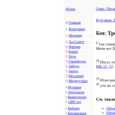
Home
Свящ. Писа
Булгаков. 
◊
Главная
+
Категории
Бог. Т
+
Явления
◊
Ла-Салетт
6
Так говор
◊
Фатима
Меня нет Б
◊
Борен
◊
Хеде
29
◊
Гарабандал
Иисус от
Мф 22, 37
◊
Зейтун
◊
Акита
◊
Меллерей
19
Итак иди
◊
Меджугорье
20
уча их со
•
История
•
Апостасия
•
Коммунизм
См. такж
•
1000 лет
Обож
•
Библия
Обож
•
Богородица