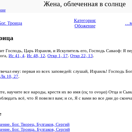
Жена, облеченная в солнце
ние
Категория:
Бог. Троица
…м
Обожение
роица
ит Господь, Царь Израиля, и Искупитель его, Господь Саваоф:
Я пе
ога,
Ис 41, 4
.
Ис 48, 12
.
Откр 1, 17
.
Откр 22, 13
.
вечал ему: первая из всех заповедей: слушай, Израиль!
Господь Бог
.
Лк 10, 27
.
те, научите все народы, крестя их
во имя
(εις το ονομα) Отца и Сын
блюдать всё, что Я повелел вам; и се, Я с вами во все дни до сконч
е
ение. Бог. Творец. Булгаков, Сергий
ение. Бог. Троица. Булгаков, Сергий