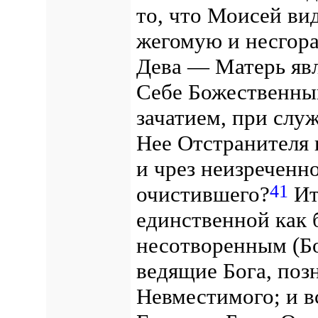
то, что Моисей ви
жегомую и несгора
Дева — Матерь яв
Себе Божественны
зачатием, при слу
Нее Отстранителя 
и чрез неизреченн
41
очистившего?
Ит
единственной как
несотворенным (Бо
ведящие Бога, поз
Невместимого; и в