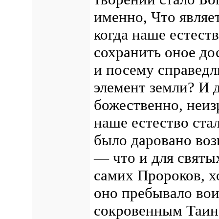
именно, Что являет
когда наше естеств
сохранить оное до
и посему справед
элемент земли? И д
божественно, неиз
наше естество стал
было даровано во
— что и для святы
самих Пророков, х
оно пребывало вои
сокровенным Таинс