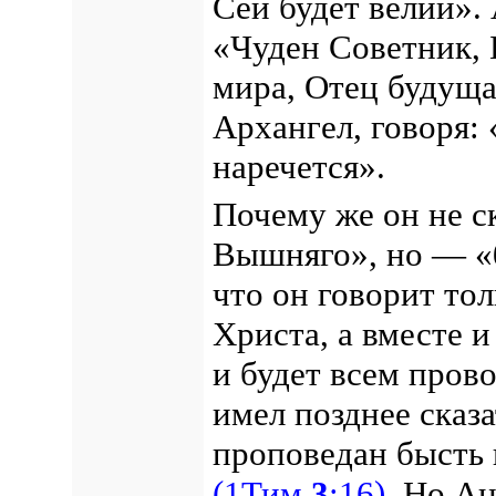
Сей будет велий». 
«Чуден Советник, 
мира, Отец будуща
Архангел, говоря:
наречется».
Почему же он не с
Вышняго», но — «
что он говорит то
Христа, а вместе и
и будет всем прово
имел позднее сказа
проповедан бысть 
(1Тим.
3
:16).
Но Анг