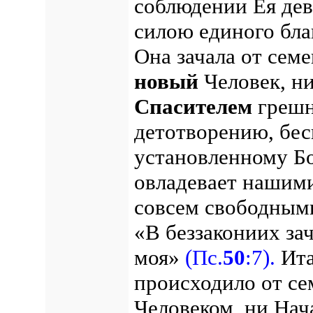
соблюдении Ея дев
силою единого бла
Она зачала от сем
новый
Человек, н
Спасителем
грешн
детотворению, бе
установленному Бо
овладевает нашими
совсем свободными
«В беззакониих зач
моя»
(Пс.
50
:7).
Ита
происходило от се
Человеком, ни Нач