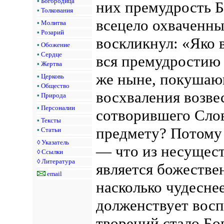
•
Богородица
них премудрость 
•
Толкования
всецело охваченн
•
Молитва
•
Розарий
воскликнул: «Яко 
•
Обожение
•
Сердце
вся премудростию
•
Жертва
же ныне, покушаю
•
Церковь
•
Общество
восхваления возве
•
Природа
•
Персоналии
сотворившего Слов
•
Тексты
предмету? Потому
•
Статьи
◊
Указатель
— что из несущес
◊
Ссылки
◊
Литература
является божестве
email
насколько чудесне
долженствует воспе
творений стало Бог