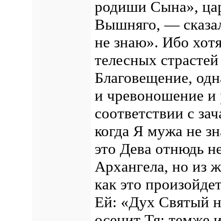
родиши Сына», ца
Вышняго, — сказал
не знаю». Ибо хот
телесных страсте
Благовещение, одн
и чревоношение и 
соответствии с зач
когда Я мужа не з
это Дева отнюдь не
Архангела, но из 
как это произойде
Ей: «Дух Святый н
осенит Тя: темже 