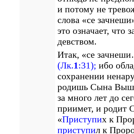
и потому не трево
слова «се зачнеши»
это означает, что з
девством.
Итак, «се зачнеш
(Лк.
1
:31);
ибо обла
сохранении ненару
родишь Сына Вышня
за много лет до се
приимет, и родит
«
Приступи
х к Пр
приступи
л к Прор