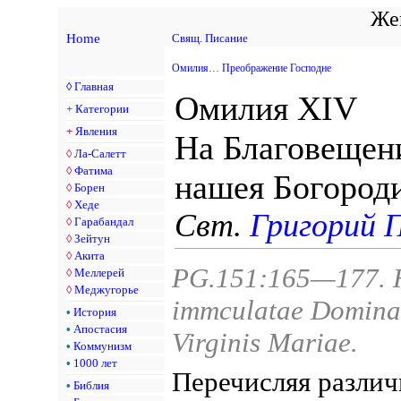
Жен
Home
Свящ. Писание
Омилия… Преображение Господне
◊
Главная
Омилия XIV
+
Категории
+
Явления
На Благовещен
◊
Ла-Салетт
◊
Фатима
нашея Богород
◊
Борен
◊
Хеде
Свт.
Григорий 
◊
Гарабандал
◊
Зейтун
◊
Акита
PG.151:165—177. Ho
◊
Меллерей
◊
Меджугорье
immculatae Domina
•
История
•
Апостасия
Virginis Mariae.
•
Коммунизм
•
1000 лет
Перечисляя различ
•
Библия