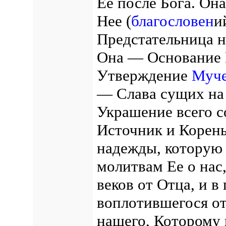
Ее после Бога. О
Нее (
благословен
и
Предстательница н
Она — Основание 
Утверждение
Муч
— Слава сущих на 
Украшение всего с
Источник и Корень
надежды, которую 
молитвам Ее о нас
веков от Отца, и в
воплотившегося о
нашего, Которому п