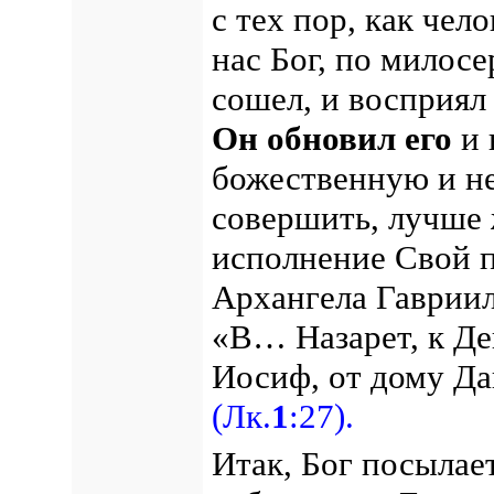
с тех пор, как че
нас Бог, по милос
сошел, и восприял
Он обновил его
и 
божественную и н
совершить, лучше 
исполнение Свой 
Архангела Гавриил
«В… Назарет, к Д
Иосиф, от дому Да
(Лк.
1
:27).
Итак, Бог посылае