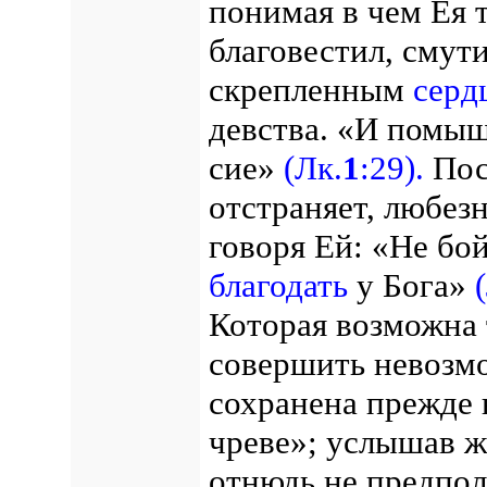
понимая в чем Ея т
благовестил, смути
скрепленным
серд
девства. «И помыш
сие»
(Лк.
1
:29).
Пос
отстраняет, любез
говоря Ей: «Не бо
благодать
у Бога»
Которая возможна
совершить невозмо
сохранена прежде 
чреве»; услышав ж
отнюдь не предпол