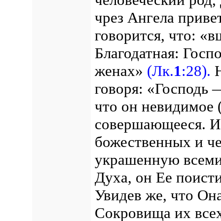
чрез Ангела приве
говорится, что: «в
Благодатная: Госп
женах»
(Лк.
1
:28).
Н
говоря: «Господь 
что он невидимое 
совершающееся. И 
божественных и че
украшенную всеми
Духа, он Ее поист
Увидев же, что Она
Сокровища их всех