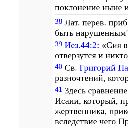
поклонение ныне и
38
Лат. перев. при
быть нарушенным
39
Иез.
44
:2:
«Сия в
отверзутся и никт
40
Св.
Григорий П
разночтений, кото
41
Здесь сравнение
Исаии, который, п
жертвенника, прик
вследствие чего П