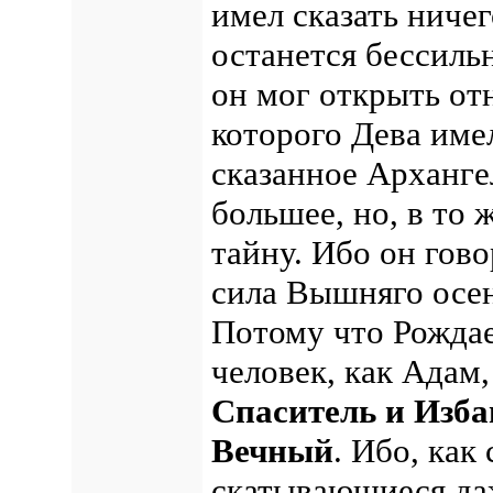
имел сказать ничег
останется бессиль
он мог открыть от
которого Дева имел
сказанное Арханге
большее, но, в то 
тайну. Ибо он гово
сила Вышняго осен
Потому что Рождае
человек, как Адам
Спаситель и Изба
Вечный
. Ибо, ка
скатывающиеся даж