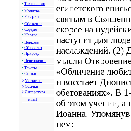
•
Толкования
египетского еписк
•
Молитва
святым в Священн
•
Розарий
•
Обожение
скорее на иудейски
•
Сердце
•
Жертва
наступит для люде
•
Церковь
наслаждений. (2) 
•
Общество
•
Природа
мысли Откровение
•
Персоналии
•
Тексты
«Обличение любите
•
Статьи
и восстает Дионис
◊
Указатель
◊
Ссылки
обетованиях». В 1
◊
Литература
email
об этом учении, а
Иоанна. Упомянув 
нем: