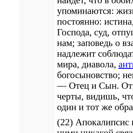
найдет, что в обо
упоминаются: жизн
постоянно: истина
Господа, суд, отп
нам; заповедь о вз
надлежит соблюдат
мира, диавола,
ант
богосыновство; не
— Отец и Сын. От
черты, видишь, чт
один и тот же обра
(22) Апокалипсис 
ними никакой связи