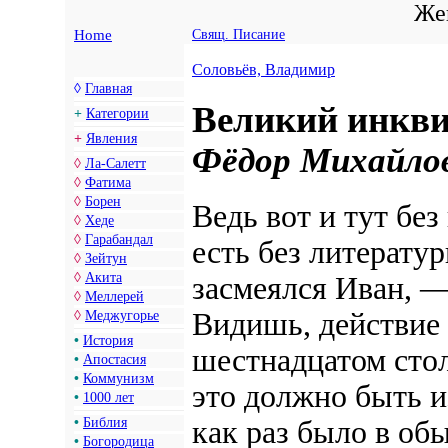
Жен
Home
Свящ. Писание
Соловьёв, Владимир
◊
Главная
Великий инкви
+
Категории
+
Явления
Фёдор Михайло
◊
Ла-Салетт
◊
Фатима
◊
Борен
Ведь вот и тут бе
◊
Хеде
◊
Гарабандал
есть без литерату
◊
Зейтун
◊
Акита
засмеялся Иван, —
◊
Меллерей
Видишь, действие 
◊
Меджугорье
•
История
шестнадцатом стол
•
Апостасия
•
Коммунизм
это должно быть и
•
1000 лет
•
Библия
как раз было в об
•
Богородица