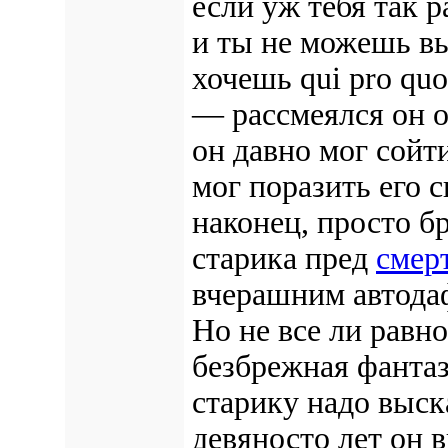
если уж тебя так 
и ты не можешь в
хочешь qui pro quo
— рассмеялся он о
он давно мог сойт
мог поразить его 
наконец, просто б
старика пред
смер
вчерашним автодаф
Но не все ли равно
безбрежная фантаз
старику надо выска
девяносто лет он в