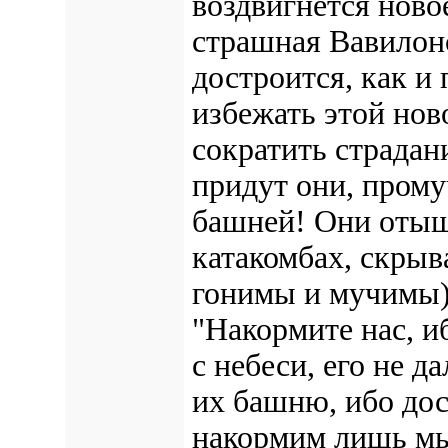
воздвигнется ново
страшная Вавилонс
достроится, как и
избежать этой нов
сократить страдан
придут они, прому
башней!
Они отыщу
катакомбах, скры
гонимы и мучимы),
"Накормите нас, и
с небеси, его не да
их башню, ибо дост
накормим лишь мы,