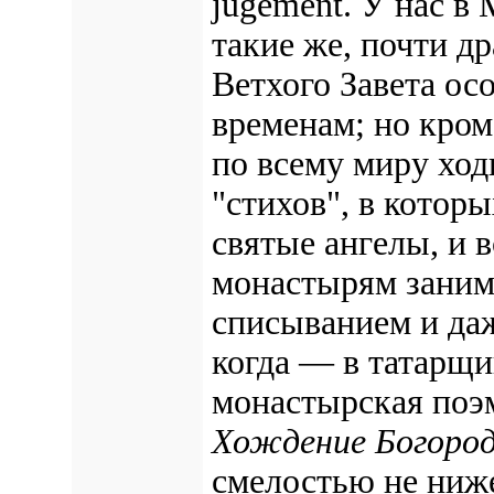
jugement. У нас в
такие же, почти д
Ветхого Завета ос
временам; но кром
по всему миру ход
"стихов", в котор
святые ангелы, и в
монастырям заним
списыванием и даж
когда — в татарщи
монастырская поэм
Хождение Богород
смелостью не ниж