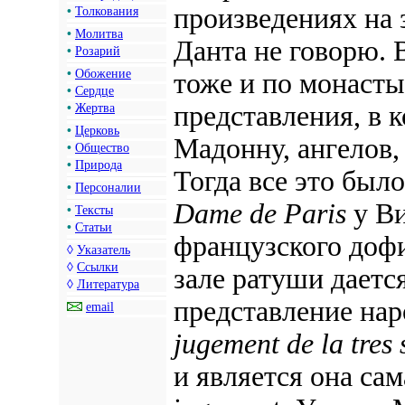
произведениях на 
•
Толкования
•
Молитва
Данта не говорю. 
•
Розарий
•
Обожение
тоже и по монаст
•
Сердце
представления, в 
•
Жертва
•
Церковь
Мадонну, ангелов,
•
Общество
•
Природа
Тогда все это был
•
Персоналии
Dame de Paris
у Ви
•
Тексты
•
Статьи
французского дофи
◊
Указатель
◊
Ссылки
зале ратуши даетс
◊
Литература
представление нар
email
jugement de la tres 
и является она са