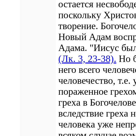
остается несвободе
поскольку Христов
творение. Богочел
Новый Адам воспри
Адама. "Иисус бы
(Лк. 3, 23-38).
Но б
него всего челове
человечество, т.е.
пораженное грехом
греха в Богочелов
вследствие греха 
человека уже непр
всяком случае воз