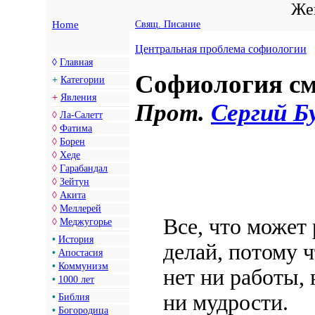
Жен
Home
Свящ. Писание
Центральная проблема софиологии
◊
Главная
Софиология с
+
Категории
+
Явления
Прот.
Сергий Б
◊
Ла-Салетт
◊
Фатима
◊
Борен
◊
Хеде
◊
Гарабандал
◊
Зейтун
◊
Акита
◊
Меллерей
Все, что может 
◊
Меджугорье
•
История
делай, потому ч
•
Апостасия
•
Коммунизм
нет ни работы,
•
1000 лет
ни мудрости.
•
Библия
•
Богородица