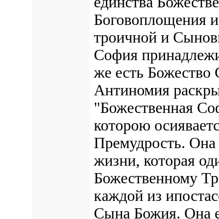
единства Божестве
Боговоплощения и
троичной и Сыновн
София принадлежит
же есть Божество 
Антиномия раскрыв
"Божественная Соф
которою осияваетс
Премудрость. Она
жизни, которая од
Божественному Три
каждой из ипостас
Сына Божия. Она е