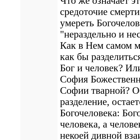
Что же означает э
средоточие смерти
умереть Богочелов
"нераздельно и не
Как в Нем самом м
как бы разделитьс
Бог и человек? Ил
София Божественна
Софии тварной? Об
разделение, остает
Богочеловека: Бог
человека, а челове
некоей дивной вза