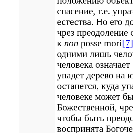
положению объект
спасение, т.е. упр
естества. Но его 
чрез преодоление 
к
поп
posse mori
[7
одними лишь чело
человека означает 
упадет дерево на ю
останется, куда у
человеке может б
Божественной, чре
чтобы быть преод
воспринята Богоче