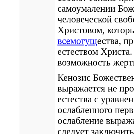
самоумалении Бож
человеческой своб
Христовом, котор
всемогущ
ества, п
естеством Христа.
возможность жерт
Кенозис Божестве
выражается не про
естества с уравнен
ослабленного перв
ослабление выража
следует заключить