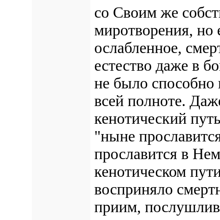
со Своим же собс
миротворения, но 
ослабленное, смер
естество даже в 
не было способно 
всей полноте. Даж
кенотический пут
"ныне прославится
прославится в Не
кенотическом пути
восприняло смертн
приим, послушлив