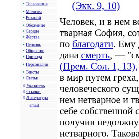
(Экк. 9, 10)
•
Толкования
•
Молитва
•
Розарий
Человек, и в нем в
•
Обожение
тварная София, со
•
Сердце
•
Жертва
по
благодати
. Ему
•
Церковь
•
Общество
дана
смерть
, — "с
•
Природа
(Прем. Сол. 1, 13),
•
Персоналии
•
Тексты
в мир путем греха
•
Статьи
человеческого сущ
◊
Указатель
◊
Ссылки
нем нетварное и т
◊
Литература
email
себе собственной 
получив недолжну
нетварного. Таков