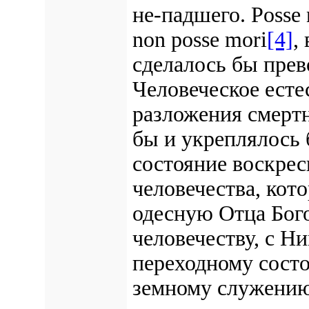
не-падшего. Posse 
non posse mori
[4]
,
сделалось бы пре
Человеческое есте
разложения смертн
бы и укреплялось 
состояние воскрес
человечества, кот
одесную Отца Бого
человечеству, с Н
переходному состо
земному служению 