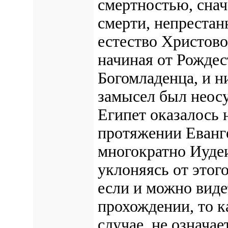
смертностью, сна
смерти, непрестан
естество Христово
начиная от Рождес
Богомладенца, и н
замысел был неосу
Египет оказалось 
протяжении Еванг
многократно Иудеи
уклоняясь от этог
если и можно виде
прохождении, то к
случае, не означа