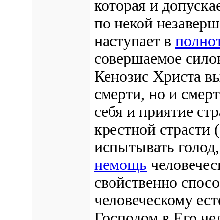
которая и допуска
по некой незавер
наступает в
полно
совершаемое силою
Кенозис Христа вы
смерти, но и смер
себя и приятие ст
крестной страсти 
испытывать голод,
немощь
человеческ
свойственно спос
человеческому ест
Господом в Его че