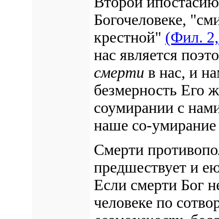
Второй ипостасию
Богочеловеке, "см
крестной"
(Фил. 2,
нас является поэт
смерти
в нас, и н
безмерность Его ж
соумирании с нами
наше со-умирание
Смерти противопо
предшествует и ею
Если смерти Бог не
человеке по сотво