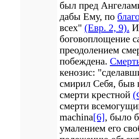
был пред Ангелам
дабы Ему, по
благ
всех"
(Евр. 2, 9).
Ит
боговоплощение са
преодолением смер
побеждена.
Смерт
кенозис: "сделав
смирил Себя, быв
смерти крестной
(
смерти всемогущим
machina
[6]
, было 
умалением его сво