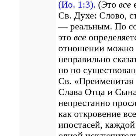
(Ио. 1:3).
(Это
все
е
Св. Духе: Слово, 
— реальным.
По с
это
все
определяет
отношении можно с
неправильно сказа
но по существован
Св. «Преименитая 
Слава Отца и Сына
непрестанно просл
как откровение вс
ипостасей, каждой
одной исключител