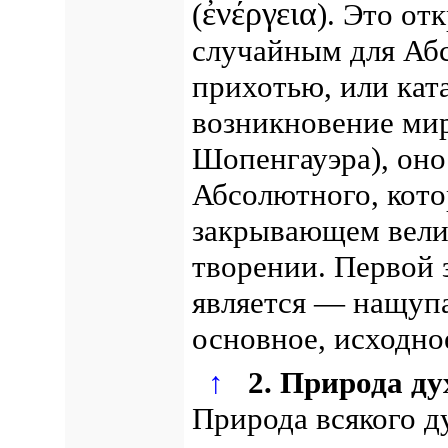
ἐνέργεια
(
).
Это отк
случайным для Абс
прихотью, или кат
возникновение мир
Шопенгауэра), оно
Абсолютного, кото
закрывающем велич
творении.
Первой 
является — нащупат
основное, исходно
↑
2. Природа ду
Природа всякого д