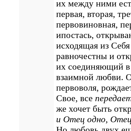
их между ними ест
первая, вторая, тр
первовиновная, пе
ипостась, открыва
исходящая из Себя
равночестны и от
их соединяющий в 
взаимной любви.
О
первоволя, рождае
Свое, все
передае
же хочет быть отк
и Отец одно, Отец
Но любовь двух ещ