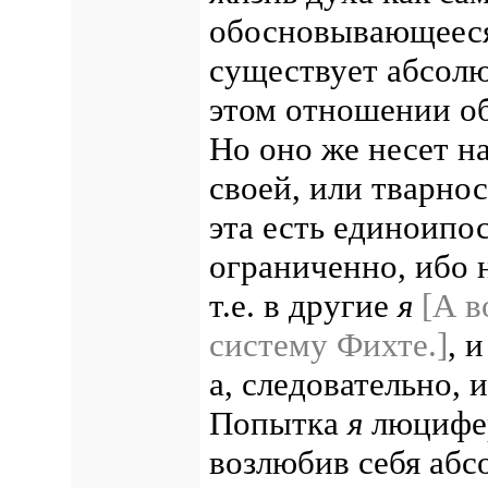
обосновывающееся
существует абсолю
этом отношении об
Но оно же несет н
своей, или тварнос
эта есть единоипо
ограниченно, ибо 
т.е. в другие
я
[А в
систему Фихте.]
, 
а, следовательно, 
Попытка
я
люцифер
возлюбив себя абс