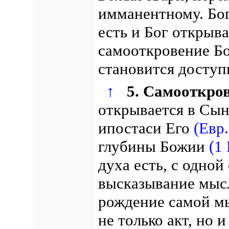
имманентному.
Бо
есть и Бог откры
самооткровение Бо
становится доступ
↑
5. Самооткро
открывается в Сын
ипостаси Его
(Евр.
глубины Божии
(1 
духа есть, с одной
высказывание мысли
рождение самой мы
не только акт, но 