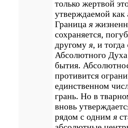
только жертвой эт
утверждаемой как 
Граница
я
жизненно
сохраняется, погуб
другому
я
, и тогд
Абсолютного Духа
бытия.
Абсолютнос
противится огран
единственном числе
грань.
Но в тварно
вновь утверждаетс
рядом с одним
я
ст
абсолютные центр