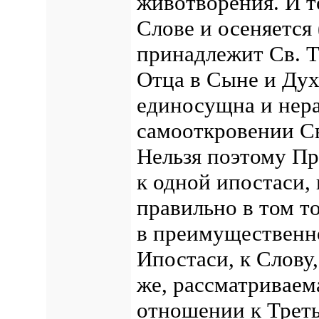
животворения.
И т
Слове и осеняется 
принадлежит Св. Т
Отца в Сыне и Духе
единосущна и нера
самооткровении Св
Нельзя поэтому П
к одной ипостаси,
правильно в том т
в преимущественн
Ипостаси, к Слову,
же, рассматривае
отношении к Треть