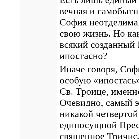
вечная и самобытн
София неотделима 
свою жизнь.
Но как
всякий созданный 
ипостасно?
Иначе говоря, Соф
особую «ипостась
Св. Троице, именн
Очевидно, самый э
никакой четвертой
единосущной Пресв
священное Тричисл