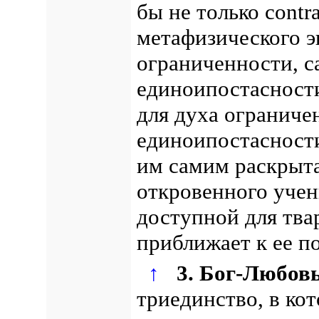
бы не только contr
метафизического э
ограниченности, с
единоипостасност
для духа ограниче
единоипостасност
им самим раскрыта
откровенного учени
доступной для тва
приближает к ее п
↑
3. Бог-Любовь
триединство, в ко