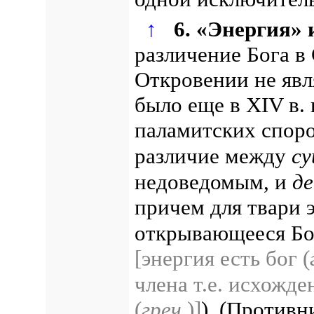
↑
6. «Энергия» 
различение Бога в 
Откровении не явл
было еще в XIV в. 
паламитских споро
различие между
с
недоведомым, и
д
причем для твари 
открывающееся Бо
[энергия есть бог (
члена т.е. исхожде
(
греч.
)]
).
(Противн