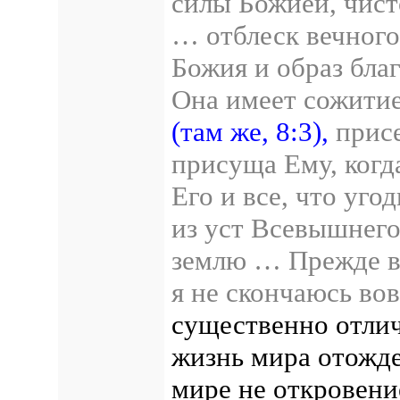
силы Божией, чист
… отблеск вечного 
Божия и образ бла
Она имеет сожитие
(там же, 8:3),
присе
присуща Ему, когда
Его и все, что уго
из уст Всевышнего
землю … Прежде ве
я не скончаюсь во
существенно отлич
жизнь мира отожде
мире не откровени