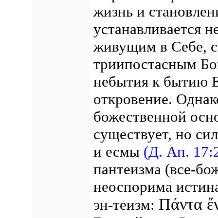
жизнь и становлен
устанавливается н
живущим в Себе, 
триипостасным Бо
небытия к бытию 
откровение.
Однак
божественной осно
существует, но си
и есмы
(Д. Ап. 17:
пантеизма (все-бож
неоспорима истина,
Πάντα ἔ
эн-теизм: