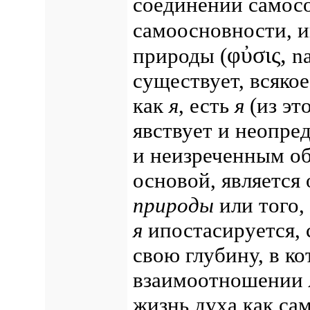
соединении самосо
самоосновности, и
φὐσις,
природы (
na
существует, всяко
как
я
, есть
я
(из эт
явствует и неопре
и неизреченным об
основой, является
природы
или того,
я
ипостасируется, 
свою глубину, в ко
взаимоотношении
жизнь духа как са