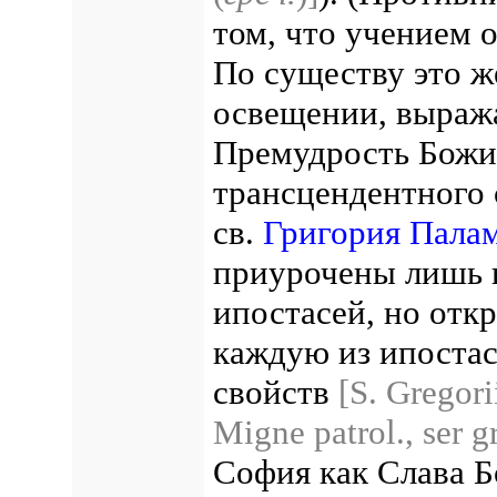
том, что учением 
По существу это ж
освещении, выража
Премудрость Божия
трансцендентного
св.
Григория Пала
приурочены лишь 
ипостасей, но отк
каждую из ипостас
свойств
[S. Gregori
Migne patrol., ser g
София как Слава Б