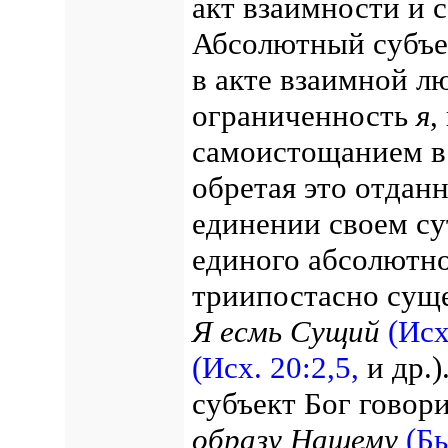
акт взаимности и 
Абсолютный субъек
в акте взаимной л
ограниченность
я
,
самоистощанием в 
обретая это отдан
единении своем су
единого абсолютн
триипостасно су
Я есмь Сущий
(Исх
(Исх. 20:2,5,
и др.)
субъект Бог говори
образу Нашему
(Бы