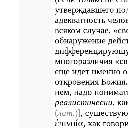
утверждавшего по
адекватность чело
всяком случае, «с
обнаружение дейст
дифференцирующую
многоразличия «св
еще идет именно о
откровения Божия
нем, надо понимат
реалистически
, ка
(
лат.
)]
,
существующ
ἐπινοία,
как говори