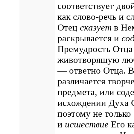
соответствует дво
как слово-речь и с
Отец
сказует
в Нем
раскрывается и
со
Премудрость Отца
животворящую лю
— ответно Отца.
В
различается творч
предмета, или сод
исхождении Духа С
поэтому не только
и
исшествие
Его к