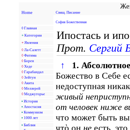
Жен
Home
Свящ. Писание
София Божественная
◊
Главная
Ипостась и ипо
+
Категории
+
Явления
Прот.
Сергий 
◊
Ла-Салетт
◊
Фатима
◊
Борен
↑
1. Абсолютное
◊
Хеде
◊
Гарабандал
Божество в Себе е
◊
Зейтун
◊
Акита
недоступная ника
◊
Меллерей
живый неприступн
◊
Меджугорье
•
История
от человек ниже 
•
Апостасия
•
Коммунизм
что может быть вы
•
1000 лет
•
Библия
чтὸ он
не
есть, это