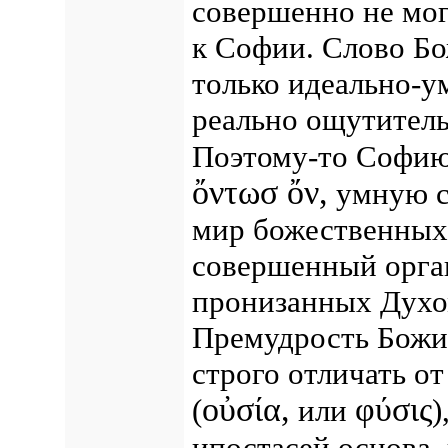
совершенно не мо
к Софии.
Слово Бо
только идеально-у
реально ощутител
Поэтому-то Софию
ὄντωσ ὄν,
умную с
мир божественных 
совершенный орга
пронизанных Духом
Премудрость Божию
строго отличать о
οὐσία,
φύσις
(
или
)
ипостасей основа,