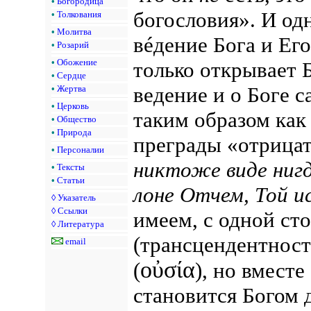
•
Богородица
богословия».
И од
•
Толкования
•
Молитва
вéдение Бога и Ег
•
Розарий
•
Обожение
только открывает Б
•
Сердце
ведение и о Боге с
•
Жертва
•
Церковь
таким образом как
•
Общество
•
Природа
преграды «отрицат
•
Персоналии
никтоже виде нигд
•
Тексты
•
Статьи
лоне Отчем, Той и
◊
Указатель
◊
Ссылки
имеем, с одной ст
◊
Литература
(трансцендентност
email
οὐσία
(
), но вмест
становится Богом 