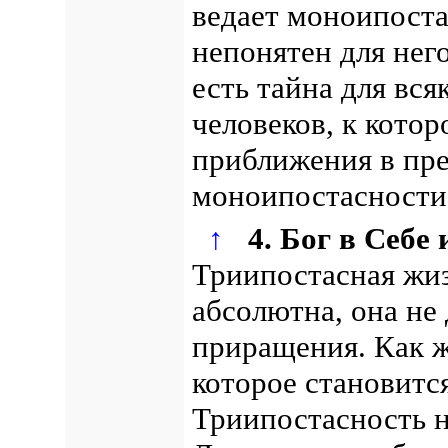
ведает моноипост
непонятен для нег
есть тайна для вся
человеков, к котор
приближения в пр
моноипостасности
↑
4. Бог в Себе
Триипостасная жиз
абсолютна, она не
приращения.
Как ж
которое становитс
Триипостасность н