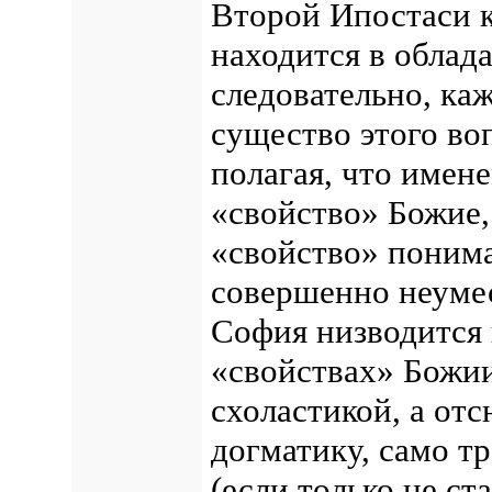
Второй Ипостаси к
находится в облад
следовательно, ка
существо этого во
полагая, что имен
«свойство» Божие,
«свойство» понима
совершенно неумес
София низводится 
«свойствах» Божии
схоластикой, а от
догматику, само т
(если только не с