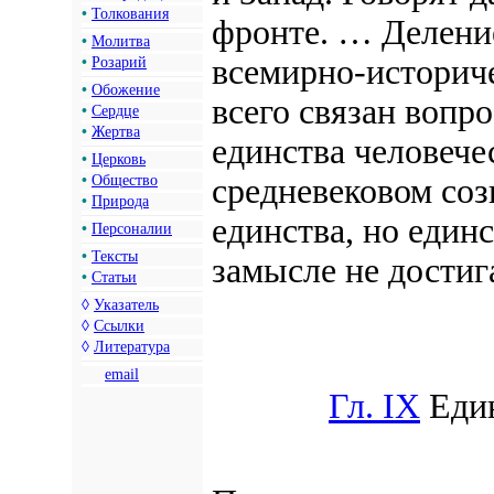
•
Толкования
фронте. … Деление
•
Молитва
всемирно-историче
•
Розарий
•
Обожение
всего связан вопр
•
Сердце
•
Жертва
единства человече
•
Церковь
•
Общество
средневековом соз
•
Природа
единства, но единс
•
Персоналии
•
Тексты
замысле не достиг
•
Статьи
◊
Указатель
◊
Ссылки
◊
Литература
email
Гл. IX
Един