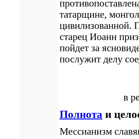
противопоставлена
татарщине, монгол
цивилизованной. 
старец Иоанн призн
пойдет за яснови
послужит делу сое
в р
Полнота
и цело
Мессианизм славя