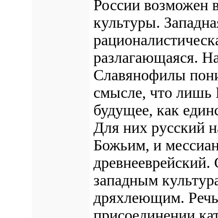
России возможен 
культуры. Западн
рационалистическа
разлагающаяся. На
Славянофилы пони
смысле, что лишь 
будущее, как един
Для них русский 
Божьим, и мессиа
древнееврейский.
С
западным культур
дряхлеющим.
Речь
присоединении кат