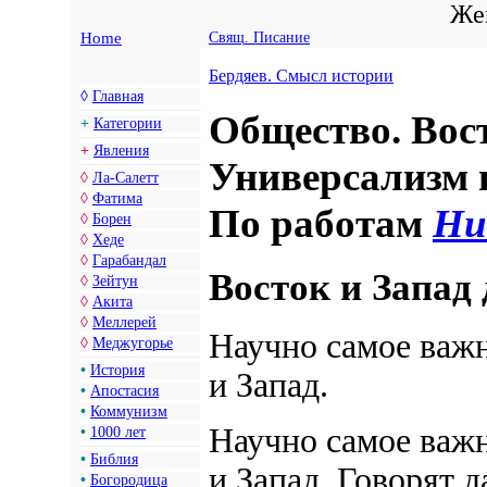
Жен
Home
Свящ. Писание
Бердяев. Смысл истории
◊
Главная
Общество. Вос
+
Категории
+
Явления
Универсализм 
◊
Ла-Салетт
◊
Фатима
По работам
Ни
◊
Борен
◊
Хеде
◊
Гарабандал
Восток и Запад
◊
Зейтун
◊
Акита
◊
Меллерей
Научно самое важ
◊
Меджугорье
•
История
и Запад.
•
Апостасия
•
Коммунизм
Научно
самое важ
•
1000 лет
•
Библия
и Запад. Говорят 
•
Богородица