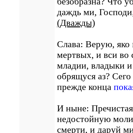
безобразна? Что у
даждь ми, Господи
(Дважды)
Слава: Верую, яко
мертвых, и вси во 
младии, владыки и
обрящуся аз? Сего
прежде конца
пока
И ныне: Пречистая
недостойную молит
смерти, и даруй м