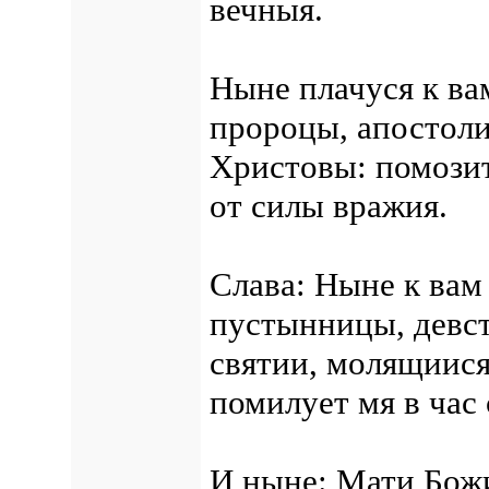
вечныя.
Ныне плачуся к вам
пророцы, апостоли
Христовы: помозит
от силы вражия.
Слава: Ныне к вам
пустынницы, девс
святии, молящиися 
помилует мя в час
И ныне: Мати Божи