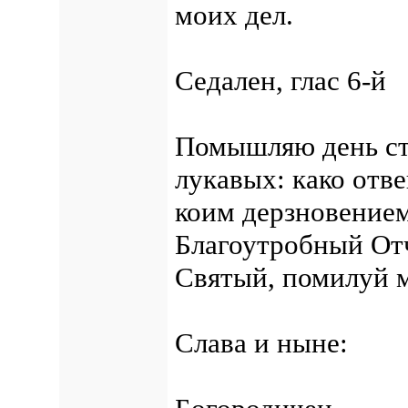
моих дел.
Седален, глас 6-й
Помышляю день ст
лукавых: како отв
коим дерзновением
Благоутробный От
Святый, помилуй м
Слава и ныне: