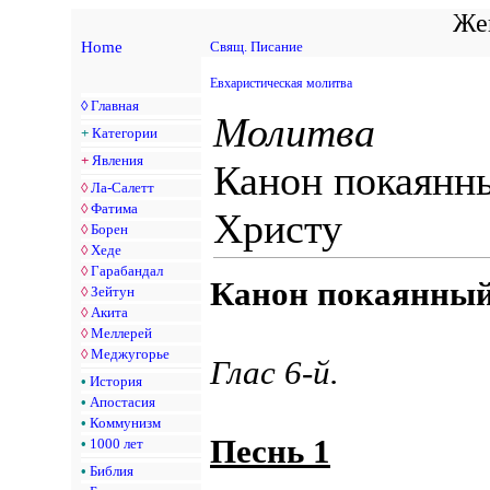
Жен
Home
Свящ. Писание
Евхаристическая молитва
◊
Главная
Молитва
+
Категории
+
Явления
Канон покаянн
◊
Ла-Салетт
◊
Фатима
Христу
◊
Борен
◊
Хеде
◊
Гарабандал
Канон покаянный
◊
Зейтун
◊
Акита
◊
Меллерей
◊
Меджугорье
Глас 6-й.
•
История
•
Апостасия
•
Коммунизм
Песнь 1
•
1000 лет
•
Библия