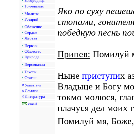
•
Богородица
•
Толкования
Яко по суху пешеш
•
Молитва
стопами, гонител
•
Розарий
•
Обожение
победную песнь по
•
Сердце
•
Жертва
•
Церковь
Припев:
Помилуй м
•
Общество
•
Природа
•
Персоналии
•
Тексты
Ныне
приступи
х а
•
Статьи
Владыце и Богу мо
◊
Указатель
◊
Ссылки
токмо молюся, глаг
◊
Литература
email
плачуся дел моих г
Помилуй мя, Боже,