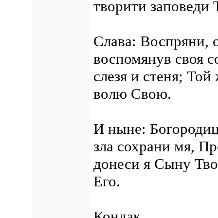
творити заповеди 
Слава: Воспряни, о
воспомянув своя с
слезя и стеня; Той
волю Свою.
И ныне: Богородиц
зла сохрани мя, П
донеси я Сыну Тво
Его.
Кондак