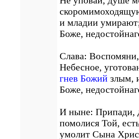
Не уповай, душе мо
скоромимоходящую 
и младии умирают;
Боже, недостойнаг
Слава: Воспомяни,
Небесное, уготова
гнев Божий
злым, 
Боже, недостойнаг
И ныне: Припади, 
помолися Той, ест
умолит Сына Христ