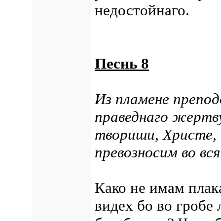
недостойнаго.
Песнь 8
Из пламене препод
праведнаго жертву
твориши, Христе,
превозносим во вся
Како не имам пла
видех бо во гробе 