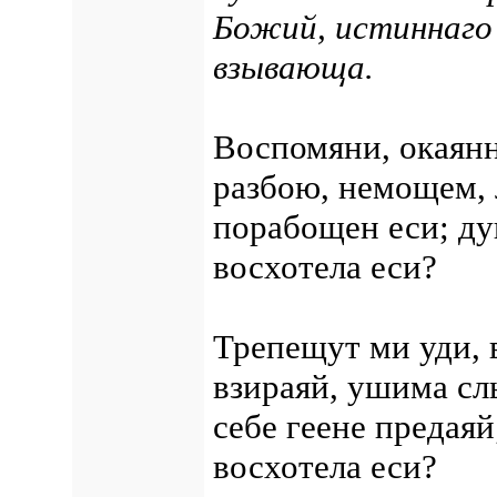
Божий, истиннаго 
взывающа.
Воспомяни, окаянн
разбою, немощем, 
порабощен еси; ду
восхотела еси?
Трепещут ми уди, 
взираяй, ушима слы
себе геене предаяй
восхотела еси?