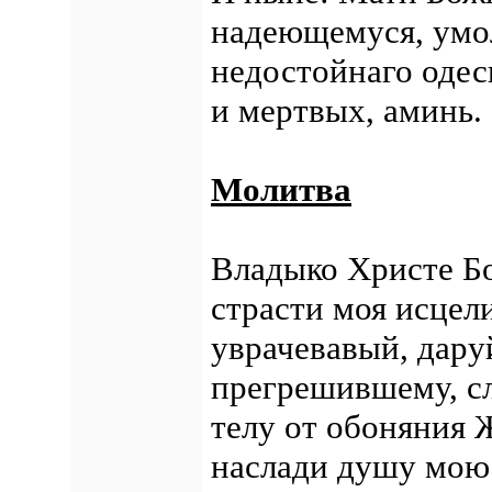
надеющемуся, умол
недостойнаго одес
и мертвых, аминь.
Молитва
Владыко Христе Б
страсти моя исцел
уврачевавый, дару
прегрешившему, с
телу от обоняния 
наслади душу мою