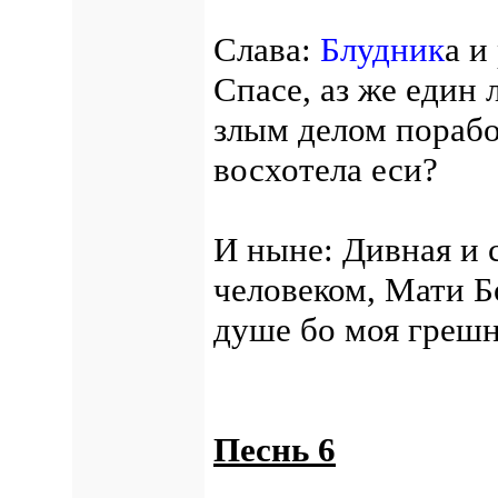
Слава:
Блудник
а и
Спасе, аз же един
злым делом порабо
восхотела еси?
И ныне: Дивная и 
человеком, Мати Б
душе бо моя грешн
Песнь 6