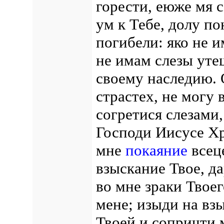
горести, еюже мя 
ум к Тебе, долу п
погибели: яко не 
не имам слезы уте
своему наследию.
страстех, не могу 
согретися слезами,
Господи Иисусе Хр
мне
покаяние
всец
взыскание Твое, д
во мне зраки Твоег
мене; изыди на вз
Твоей и сопричти 