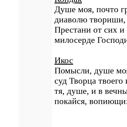
Душе моя, почто г
диаволю твориши,
Престани от сих и 
милосерде Господи
Икос
Помысли, душе моя
суд Творца твоего
тя, душе, и в вечн
покайся, вопиющи: