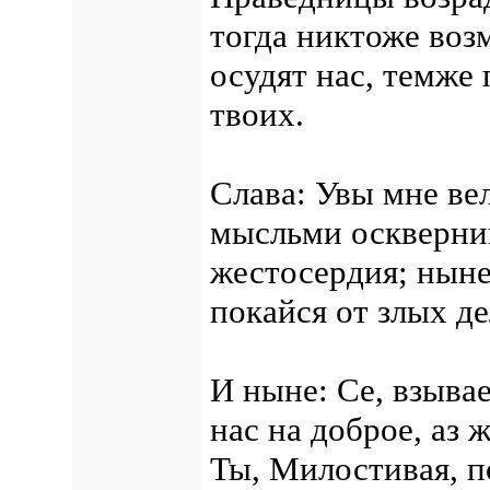
тогда никтоже воз
осудят нас, темже 
твоих.
Слава: Увы мне ве
мысльми осквернив
жестосердия; ныне
покайся от злых де
И ныне: Се, взывае
нас на доброе, аз 
Ты, Милостивая, п