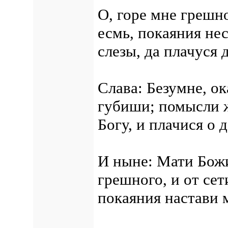
О, горе мне грешн
есмь, покаяния нес
слезы, да плачуся 
Слава: Безумне, ок
губиши; помысли ж
Богу, и плачися о 
И ныне: Мати Божи
грешного, и от сет
покаяния настави м