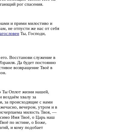
игающий рог спасения.
нами и прими милостиво и
м, не отпусти же нас от себя
агословен
Ты, Господи,
 его. Восстанови служение в
Израиля. Да будет постоянно
стивое возвращение Твоё в
он.
то Ты Оплот жизни нашей,
 воздаём хвалу за
и, за происходящие с нами
жечасно, вечером, утром и в
еисчерпаема милость Твоя, —
осимо Имя Твоё, о Царь наш
Твоё по истине, о Боже,
гий, и кому подобает