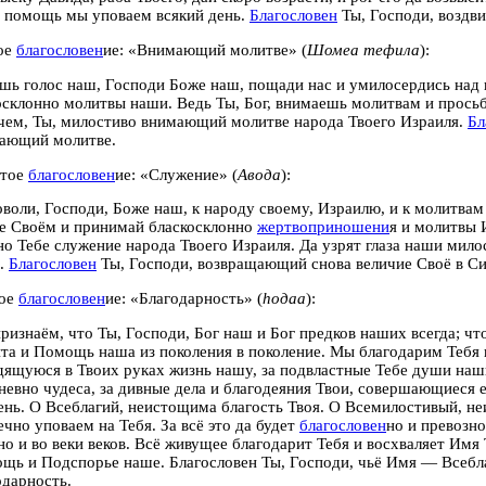
 помощь мы уповаем всякий день.
Благословен
Ты, Господи, воздв
ое
благословен
ие: «Внимающий молитве» (
Шомеа тефила
):
шь голос наш, Господи Боже наш, пощади нас и умилосердись над 
осклонно молитвы наши. Ведь Ты, Бог, внимаешь молитвам и просьба
 чем, Ты, милостиво внимающий молитве народа Твоего Израиля.
Бл
ающий молитве.
атое
благословен
ие: «Служение» (
Авода
):
оволи, Господи, Боже наш, к народу своему, Израилю, и к молитвам
е Своём и принимай бласкосклонно
жертвоприношени
я и молитвы 
но Тебе служение народа Твоего Израиля. Да узрят глаза наши мило
.
Благословен
Ты, Господи, возвращающий снова величие Своё в Си
тое
благословен
ие: «Благодарность» (
hодаа
):
ризнаём, что Ты, Господи, Бог наш и Бог предков наших всегда; ч
та и Помощь наша из поколения в поколение. Мы благодарим Тебя и
дящуюся в Твоих руках жизнь нашу, за подвластные Тебе души наш
невно чудеса, за дивные дела и благодеяния Твои, совершающиеся е
ень. О Всеблагий, неистощима благость Твоя. О Всемилостивый, н
ечно уповаем на Тебя. За всё это да будет
благословен
но и превозн
но и во веки веков. Всё живущее благодарит Тебя и восхваляет Имя 
щь и Подспорье наше. Благословен Ты, Господи, чьё Имя — Всебла
одарность.