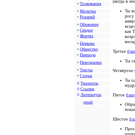
(когда в з
•
Толкования
Ты в
•
Молитва
росу 
•
Розарий
живу
•
Обожение
исце
•
Сердце
как 
•
Жертва
возр
воск
•
Церковь
•
Общество
Третье
бла
•
Природа
Ты с
•
Персоналии
•
Тексты
Четвёртое
•
Статьи
Ты о
◊
Указатель
мудр
◊
Ссылки
Пятое
благ
◊
Литература
email
Обра
пока
Шестое
бл
Прос
отпу