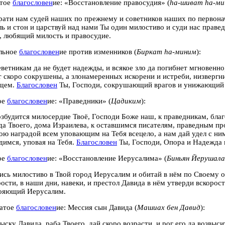
атое
благословен
ие: «Восстановление правосудия» (
hа-шиват hа-м
рати нам судей наших по прежнему и советников наших по первона
ль и стон и царствуй над нами Ты один милостиво и суди нас праве
, любящий милость и правосудие.
льное
благословен
ие против изменников (
Биркат hа-миним
):
еветникам да не будет надежды, и всякое зло да погибнет мгновенно,
т скоро сокрушены, а злонамеренных искорени и истреби, низверг
щем.
Благословен
Ты, Господи, сокрушающий врагов и унижающий
ое
благословен
ие: «Праведники» (
Цадиким
):
озбудится милосердие Твоё, Господи Боже наш, к праведникам, бл
да Твоего, дома Израилева, к оставшимся писателям, праведным пр
ою наградой всем уповающим на Тебя всецело, а нам дай удел с ним
димся, уповая на Тебя.
Благословен
Ты, Господи, Опора и Надежда 
ое
благословен
ие: «Восстановление Иерусалима» (
Биньян Йерушал
ись милостиво в Твой город Иерусалим и обитай в нём по Своему 
рости, в наши дни, навеки, и престол Давида в нём утверди вскорос
ояющий Иерусалим.
атое
благословен
ие: Мессия сын Давида (
Машиах бен Давид
):
ыску Давида, раба Твоего, дай скоро возрасти, и рог его да возвы