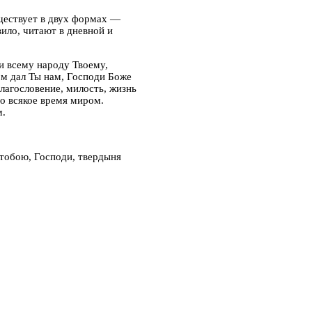
ществует в двух формах —
вило, читают в дневной и
 и всему народу Твоему,
том дал Ты нам, Господи Боже
благословение, милость, жизнь
во всякое время миром.
м.
тобою, Господи, твердыня