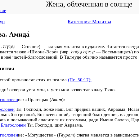
Жена, облеченная в солнце
ние
ур
Категория: Молитва
а. Амида́
 её название.
моне́-Эсре́» (ивр. ‏שְׁמוֹנֶה עֶשְׂרֵה‎‏‎‎ — Восемнадцать) по числу первоначально
литвы
твой произносят стих из псалма
(Пс. 50:17):
оди! отверзи уста мои, и уста мои возвестят хвалу Твою.
гословен
ие: «Праотцы» (
Авот
):
ословен
Ты, Господи, Боже наш, Бог предков наших, Авраама, Исаак
ильный и грозный, Бог всевышний, творящий благодеяния, владеющ
ков и посылающий спасителя их потомкам, ради Имени Своего, Ц
!
Благословен
Ты, Господи, щит Авраама.
гословен
ие: «Могущество» (
Гвурот
) слегка меняется в зависимост