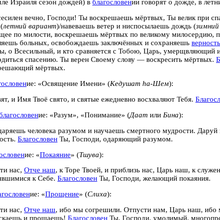
емле Израиля сезон дождей) в
благословен
ии говорят о дожде, в лет
сесилен вечно, Господи! Ты воскрешаешь мёртвых, Ты велик при с
(
летний вариант
)/навеваешь ветер и ниспосылаешь дождь (
зимний
щее по милости, воскрешаешь мёртвых по великому милосердию,
ляешь больных, освобождаешь заключённых и сохраняешь
верност
Ты, о Всесильный, и кто сравняется с Тобою, Царь, умерщвляющи
одиться спасению. Ты верен Своему слову — воскресить мёртвых.
Б
решающий мёртвых.
гословен
ие: «Освящение Имени» (
Кедушат hа-Шем
):
вят, и Имя Твоё свято, и святые ежедневно восхваляют Тебя.
Благос
благословен
ие: «Разум», «Понимание» (
Даат
или
Бина
):
даряешь человека разумом и научаешь смертного мудрости. Даруй н
ость.
Благословен
Ты, Господи, одаряющий разумом.
ословен
ие: «
Покаяние
» (
Тшува
):
ти нас,
Отче наш
, к Торе Твоей, и приблизь нас, Царь наш, к служе
явшимися к Себе.
Благословен
Ты, Господи, желающий покаяния.
агословен
ие: «
Прощение
» (
Слиха
):
ти нас,
Отче наш
, ибо мы согрешили. Отпусти нам, Царь наш, ибо
скаешь и прощаешь!
Благословен
Ты, Господи, умолимый, многоп