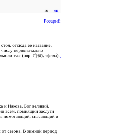
ru
en
Розарий
входивших в неё частей-благословений. В Талмуде обычно называется просто «молитва» (ивр. ‏תְּפִלָּה‎‏‎‎, тфила́).
а и Иакова, Бог великий,
ий всем, помнящий заслуги
арь помогающий, спасающий и
и от сезона. В зимний период