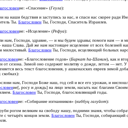
лагословен
ие: «Спасение» (
Геула
):
ри на наши бедствия и заступись за нас, и спаси нас скорее ради И
итель Ты.
Благословен
Ты, Господи, Спаситель Израилев.
лагословен
ие: «Исцеление» (
Рефуа
):
и нам, Господи, здравие, — и мы будем здравы; помоги нам — и м
 наша Слава. Дай же нам настоящее исцеление от всех болезней на
 и милостивый.
Благословен
Ты, Господи, исцеляющий больных наро
агословен
ие: «Благословение годов» (
Биркат hа-Шаним
), как и вт
и от сезона. Зимой оно содержит молитву о дожде, летом — нет. У
еняется весь текст благословения, у ашкеназских евреев зимой доба
 скобках):
ослови нам, Господи Боже наш, год сей и все его урожаи, и ниспош
ословен
ие
[, росу и дождь]
на лицо земли, насыть нас благами Своим
илием.
Благословен
Ты, Господи, благословляющий годы.
агословен
ие: «Собирание изгнанников» (
киббуц галуйот
):
руби рогом великим на свободу нашу, подними знамя, чтобы собрат
те с четырёх концов земли.
Благословен
Ты, Господи, собирающий с
иля.