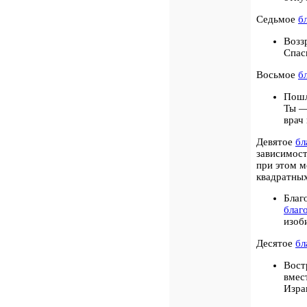
Седьмое
б
Возз
Спас
Восьмое
б
Пошл
Ты —
врач
Девятое
бл
зависимост
при этом м
квадратных
Благ
благ
изоб
Десятое
бл
Вост
вмес
Изра