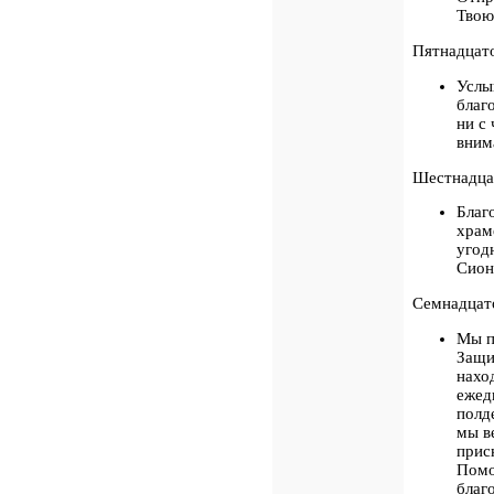
Твою
Пятнадцат
Услы
благ
ни с
вним
Шестнадц
Благ
храм
угод
Сион
Семнадца
Мы п
Защи
нахо
ежед
полд
мы в
прис
Помо
благ