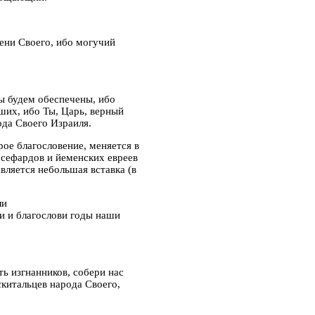
мени Своего, ибо могучий
ы будем обеспечены, ибо
ших, ибо Ты, Царь, верный
да Своего Израиля.
орое благословение, меняется в
 сефардов и йеменских евреев
вляется небольшая вставка (в
ли
и и благослови годы наши
ь изгнанников, собери нас
китальцев народа Своего,