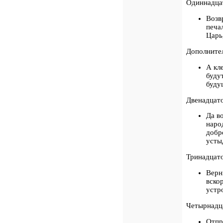
Одиннадц
Возв
печа
Царь
Дополните
А кл
буду
буду
Двенадцат
Да в
наро
добр
усты
Тринадцат
Верн
вско
устр
Четырнадц
Отпр