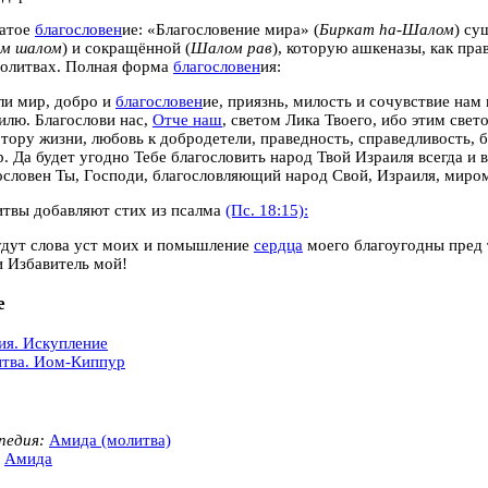
атое
благословен
ие: «Благословение мира» (
Биркат hа-Шалом
) су
м шалом
) и сокращённой (
Шалом рав
), которую ашкеназы, как пра
молитвах. Полная форма
благословен
ия:
и мир, добро и
благословен
ие, приязнь, милость и сочувствие нам
илю. Благослови нас,
Отче наш
, светом Лика Твоего, ибо этим све
 тору жизни, любовь к добродетели, праведность, справедливость, 
р. Да будет угодно Тебе благословить народ Твой Израиля всегда и 
ословен Ты, Господи, благословляющий народ Свой, Израиля, миро
твы добавляют стих из псалма
(Пс. 18:15):
удут слова уст моих и помышление
сердца
моего благоугодны пред 
и Избавитель мой!
е
ия. Искупление
тва. Иом-Киппур
педия:
Амида (молитва)
Амида