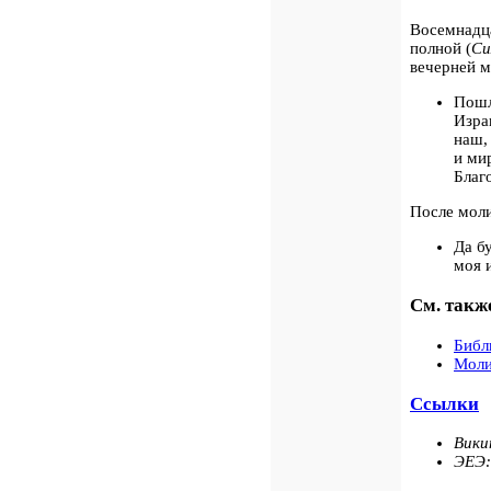
Восемнадц
полной (
Си
вечерней 
Пошл
Изра
наш,
и ми
Благ
После моли
Да б
моя 
См. такж
Библ
Моли
Ссылки
Вики
ЭЕЭ: