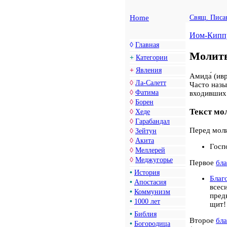
Home
Свящ. Писа
Иом-Кипп
◊
Главная
Молитв
+
Категории
+
Явления
Амида́ (ивр. ‏עֲמִידָה‎‏‎‎ — Стояние) — главная молитва в иудаизме. Читается всегда стоя, отсюда
◊
Ла-Салетт
Часто называется также «Ш
◊
Фатима
◊
Борен
Текст мо
◊
Хеде
◊
Гарабандал
Перед моли
◊
Зейтун
◊
Акита
Госп
◊
Меллерей
◊
Меджугорье
Первое
бла
•
История
Благ
•
Апостасия
всес
•
Коммунизм
пред
•
1000 лет
щит
•
Библия
Второе
бла
•
Богородица