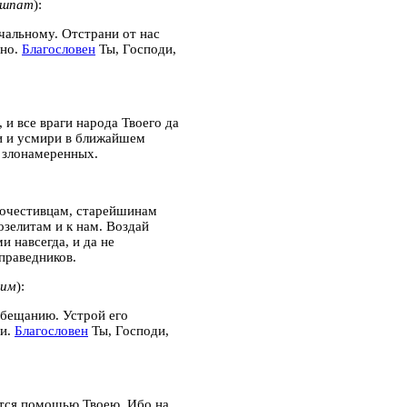
ишпат
):
чальному. Отстрани от нас
дно.
Благословен
Ты, Господи,
 и все враги народа Твоего да
ни и усмири в ближайшем
 злонамеренных.
агочестивцам, старейшинам
озелитам и к нам. Воздай
и навсегда, и да не
праведников.
аим
):
обещанию. Устрой его
ти.
Благословен
Ты, Господи,
сится помощью Твоею. Ибо на