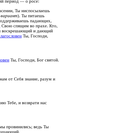
ний период — о росе:
пасении, Ты ниспосылаешь
 вариант
). Ты питаешь
 поддерживаешь падающих,
ь
Свою спящим во прахе. Кто,
й и воскрешающий и дающий
лагословен
Ты, Господи,
ловен
Ты, Господи, Бог святой.
ам от Себя знание, разум и
нию Тебе, и возврати нас
 мы провинились; ведь Ты
рощающий.