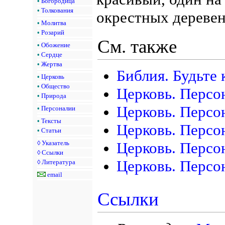
•
Богородица
•
Толкования
окрестных деревен
•
Молитва
•
Розарий
См. также
•
Обожение
•
Сердце
•
Жертва
Библия. Будьте 
•
Церковь
•
Общество
Церковь. Персо
•
Природа
Церковь. Персо
•
Персоналии
•
Тексты
Церковь. Персо
•
Статьи
◊
Указатель
Церковь. Персо
◊
Ссылки
Церковь. Персон
◊
Литература
email
Ссылки