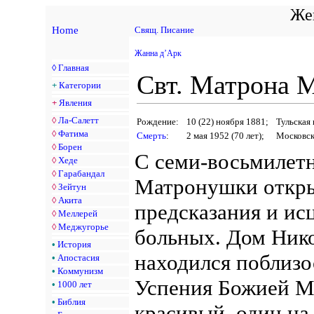
Жен
Home
Свящ. Писание
Жанна д’Арк
◊
Главная
Свт. Матрона 
+
Категории
+
Явления
◊
Ла-Салетт
Рождение:
10 (22) ноября 1881;
Тульская
◊
Фатима
Смерть
:
2 мая 1952 (70 лет);
Московск
◊
Борен
С семи-восьмилетн
◊
Хеде
◊
Гарабандал
Матронушки откры
◊
Зейтун
◊
Акита
предсказания и ис
◊
Меллерей
◊
Меджугорье
больных. Дом Ник
•
История
находился поблизо
•
Апостасия
•
Коммунизм
Успения Божией М
•
1000 лет
•
Библия
красивый, один на