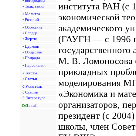
•
Богородица
института РАН (с 1
•
Толкования
•
Молитва
экономической тео
•
Розарий
академического ун
•
Обожение
•
Сердце
(ГАУГН — с 1996 г
•
Жертва
•
Церковь
государственного
•
Общество
•
Природа
М. В. Ломоносова 
•
Персоналии
прикладных пробл
•
Тексты
•
Статьи
моделирования МГ
◊
Указатель
«Экономика и мате
◊
Ссылки
◊
Литература
организаторов, пе
email
президент (с 2004
школы, член Совет