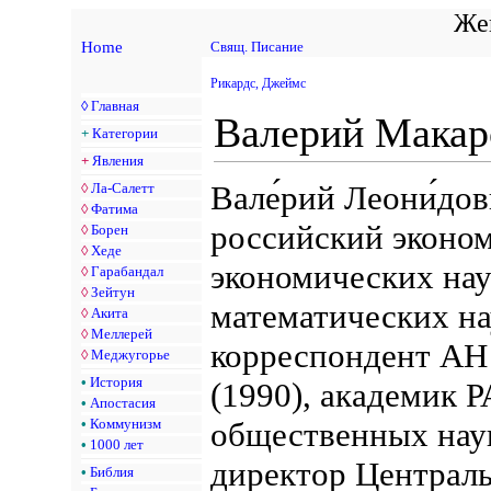
Жен
Home
Свящ. Писание
Рикардс, Джеймс
◊
Главная
Валерий Макар
+
Категории
+
Явления
Вале́рий Леони́до
◊
Ла-Салетт
◊
Фатима
российский эконом
◊
Борен
◊
Хеде
экономических нау
◊
Гарабандал
◊
Зейтун
математических на
◊
Акита
◊
Меллерей
корреспондент АН
◊
Меджугорье
•
История
(1990), академик 
•
Апостасия
•
Коммунизм
общественных нау
•
1000 лет
директор Централь
•
Библия