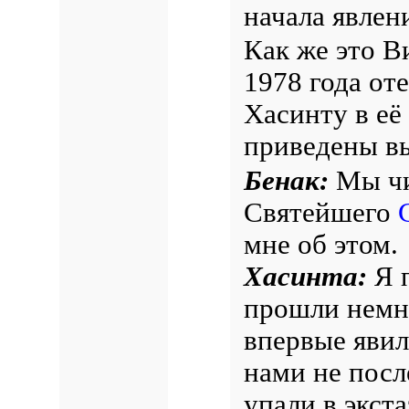
начала явлен
Как же это В
1978 года от
Хасинту в её
приведены вы
Бенак:
Мы чи
Святейшего
мне об этом.
Хасинта:
Я п
прошли немно
впервые явил
нами не посл
упали в экста