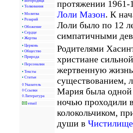
•
Богородица
протяжении 1961-1
•
Толкования
Лоли Мазон
. К на
•
Молитва
•
Розарий
Лоли было по 12 л
•
Обожение
•
Сердце
симпатичными дев
•
Жертва
•
Церковь
Родителями Хасин
•
Общество
христиане сильной
•
Природа
•
Персоналии
жертвенную жизнь
•
Тексты
•
Статьи
существованием, 
◊
Указатель
Мария была одной
◊
Ссылки
◊
Литература
ночью проходили в
email
колокольчиком, пр
души в
Чистилище