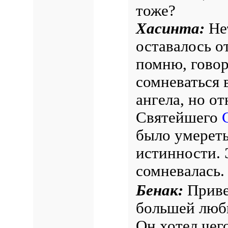
тоже?
Хасинта:
Нет
оставалось о
помню, говор
сомневаться 
ангела, но о
Святейшего
было умереть
истинности. Э
сомневалась.
Бенак:
Привел
большей любв
Он хотел чег