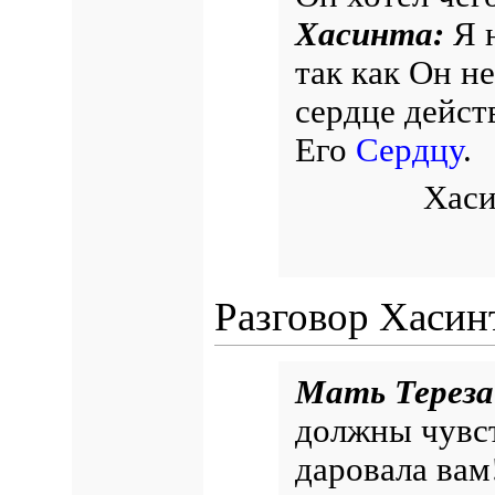
Хасинта:
Я н
так как Он н
сердце дейст
Его
Сердцу
.
Хаси
Разговор Хасин
Мать Терез
должны чувст
даровала вам