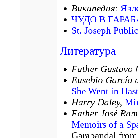
Википедия:
Явл
ЧУДО В ГАРА
St. Joseph Publi
Литература
Father Gustavo 
Eusebio García 
She Went in Hast
Harry Daley,
Mir
Father José Ram
Memoirs of a Spa
Garabandal from