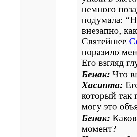
немного позад
подумала: “Н
внезапно, ка
Святейшее
С
поразило мен
Его взгляд гл
Бенак:
Что вп
Хасинта:
Его
который так 
могу это объ
Бенак:
Каков
момент?