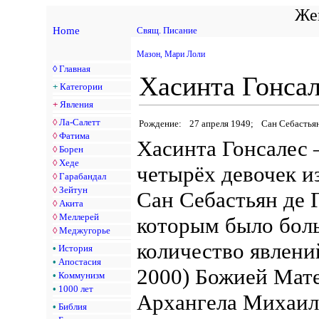
Жен
Home
Свящ. Писание
Мазон, Мари Лоли
◊
Главная
Хасинта Гонсале
+
Категории
+
Явления
◊
Ла-Салетт
Рождение:
27 апреля 1949;
Сан Себастьян
◊
Фатима
Хасинта Гонсалес 
◊
Борен
◊
Хеде
четырёх девочек и
◊
Гарабандал
◊
Зейтун
Сан Себастьян де 
◊
Акита
◊
Меллерей
которым было бол
◊
Меджугорье
количество явлени
•
История
•
Апостасия
2000) Божией Мат
•
Коммунизм
•
1000 лет
Архангела Михаил
•
Библия