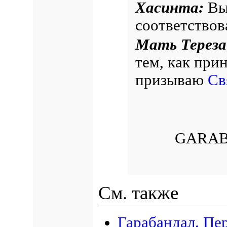
Хасинта:
Вы
соответствов
Мать Терез
тем, как при
призываю
Св
GARAB
См. также
Гарабандал. Пе