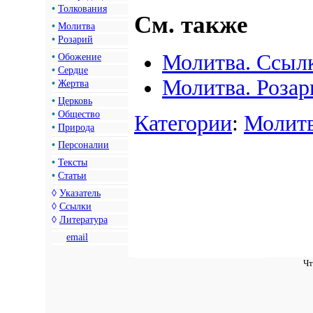
•
Толкования
См. также
•
Молитва
•
Розарий
Молитва. Ссыл
•
Обожение
•
Сердце
Молитва. Розар
•
Жертва
•
Церковь
•
Общество
Категории
:
Молитв
•
Природа
•
Персоналии
•
Тексты
•
Статьи
◊
Указатель
◊
Ссылки
◊
Литература
email
Чт