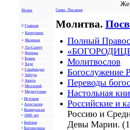
Жен
Home
Свящ. Писание
Молитва.
Пос
◊
Главная
+
Категории
Полный Правос
+
Явления
◊
Ла-Салетт
«БОГОРОДИЦ
◊
Фатима
◊
Борен
Молитвослов
◊
Хеде
Богослужение 
◊
Гарабандал
◊
Зейтун
Переводы бого
◊
Акита
◊
Меллерей
Настольная кн
◊
Меджугорье
•
История
Российские и к
•
Апостасия
•
Коммунизм
Россию и Сре
•
1000 лет
Девы Марии.
(1
•
Библия
•
Богородица