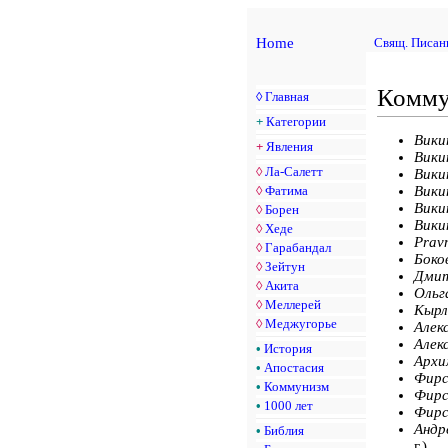
Home
Свящ. Писан
Комму
◊
Главная
+
Категории
Вики
+
Явления
Вики
◊
Ла-Салетт
Вики
◊
Фатима
Вики
Вики
◊
Борен
Вики
◊
Хеде
Prav
◊
Гарабандал
Боков
◊
Зейтун
Дмит
◊
Акита
Ольг
◊
Меллерей
Кырл
◊
Меджугорье
Алек
Алек
•
История
Архи
•
Апостасия
Фирс
•
Коммунизм
Фирс
•
1000 лет
Фирс
Андре
•
Библия
г.)