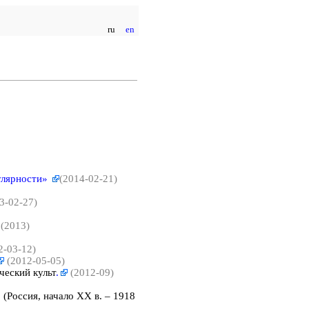
ru
en
улярности»
(2014-02-21)
3-02-27)
е
(2013)
2-03-12)
(2012-05-05)
ический
культ
.
(2012-09)
(Россия, начало XX в. – 1918