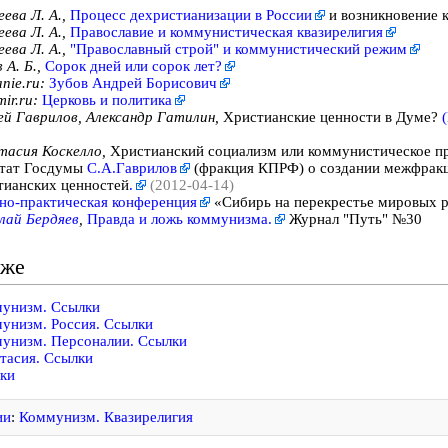
ева Л. А.,
Процесс дехристианизации в России
и возникновение к
ева Л. А.,
Православие и коммунистическая квазирелигия
ева Л. А.,
"Православный строй" и коммунистический режим
 А. Б.,
Сорок дней или сорок лет?
nie.ru:
Зубов Андрей Борисович
ir.ru:
Церковь и политика
ей Гаврилов, Александр Гатилин,
Христианские ценности в Думе?
тасия Коскелло,
Христианский социализм или коммунистическое
п
тат Госдумы
С.А.Гаврилов
(фракция КПРФ) о создании межфракц
тианских
ценностей
.
(2012-04-14)
но-практическая конференция
«Сибирь на перекрестье мировых 
лай Бердяев
,
Правда и ложь коммунизма.
Журнал "Путь" №30
кже
унизм. Ссылки
унизм. Россия. Ссылки
унизм. Персоналии. Ссылки
тасия. Ссылки
ки
ии
:
Коммунизм. Квазирелигия