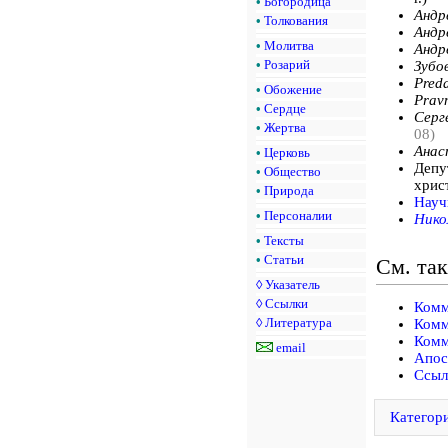
•
Богородица
Андре
•
Толкования
Андре
•
Молитва
Андре
•
Розарий
Зубов
Preda
•
Обожение
Pravm
•
Сердце
Серг
•
Жертва
08)
Анас
•
Церковь
Депу
•
Общество
хрис
•
Природа
Науч
•
Персоналии
Нико
•
Тексты
•
Статьи
См. та
◊
Указатель
◊
Ссылки
Комм
◊
Литература
Комм
Комм
email
Апос
Ссыл
Категор