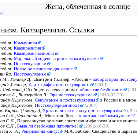
Жена, облеченная в солнце
ие
низм. Квазирелигия. Ссылки
педия:
Коммунизм
педия:
Квазирелигия
педия:
Квазирелигиозность
педия:
Моральный кодекс строителя коммунизма
педия:
Постсекуляризм
педия:
Новое религиозное движение
mir.Ru:
Постсекуляризм
 М., Узланер Д.,
Дмитрий Узланер: «Россия –
лаборатория постсек
рий Узланер,
Картография постсекулярного
(2013)
а Седакова,
Об обществе секулярном и
обществе безбожном
(201
ежев А., Виноградов Л.,
Эра постсекуляризма
(2013-02-20)
сандр Кырлежев,
Секуляризм и постсекуляризм
в России и в мир
сандр Кырлежев,
Постсекулярная эпоха
(2004)
м. Кирилл (Говорун),
Христианство в эпоху постсекуляризма
(201
ов С.Л., Филиппов А.,
Может ли быть
“христианский коммунизм”?
ов С.Л.,
Перевернутая религия: советская мифология и коммунист
ов С.Л.,
Была ли безбожная пятилетка?
(2002-10-30)
ева Л. А.,
Рецензия на книгу:
М.А. Бабкин. Священство и царство 