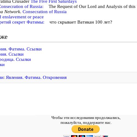
Fatima Crusader
The Five First Saturdays
onsecration of Russia:
The Request of Our Lord and Analysis of this
ma Network.
Consecration of Russia
d enslavement or peace
ретий секрет Фатимы:
что скрывает Ватикан 100 лет?
кже
ния. Фатима. Ссылки
ния. Ссылки
родица. Ссылки
ки
ии
:
Явления. Фатима. Откровения
Чтобы эти исследования продолжались,
пожалуйста, поддержите нас.