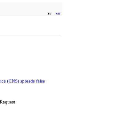
ru
en
ice (CNS) spreads false
 Request