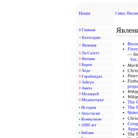
Home
Свящ. Писан
Явлени
◊
Главная
+
Категории
Восп
+
Явления
Frere
◊
Ла-Салетт
— Imm
◊
Фатима
Vol.
◊
Борен
Mark
◊
Хеде
Chris
Peter
◊
Гарабандал
Fathe
◊
Зейтун
prop
◊
Акита
Wikip
◊
Меллерей
Wikip
◊
Меджугорье
The C
The 
•
История
Siste
•
Апостасия
Chris
•
Коммунизм
Congr
•
1000 лет
Appa
•
Библия
The 