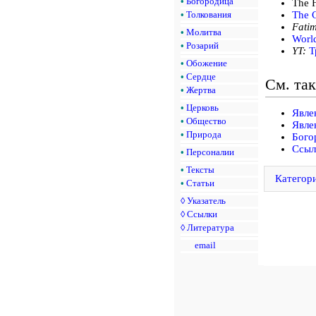
•
Богородица
The 
•
Толкования
The C
Fati
•
Молитва
Worl
•
Розарий
YT:
Т
•
Обожение
•
Сердце
См. та
•
Жертва
•
Церковь
Явле
•
Общество
Явле
•
Природа
Бого
Ссыл
•
Персоналии
•
Тексты
Категор
•
Статьи
◊
Указатель
◊
Ссылки
◊
Литература
email