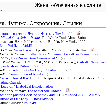
Жена, облеченная в солнце
ие
я. Фатима. Откровения. Ссылки
оминания сестры Лусии о Фатиме. Том I. [pdf]
 Michel de la Sainte Trinite
,
The Whole Truth About Fatima.
aculate Heart Publications. — Buffalo, New York, 1990.
I.
Vol.II.
Vol.III.
 Fellows.
Sister Lucia
Apostle of Mary's Immaculate Heart.
topher A. Ferrara,
Father Fox’s Modernist Assault on Fatima
(англ.)
 Miller,
Has Russia Been Consecrated?
(англ.)
r Paul Kramer, B.Ph., S.T.B., M.Div., S.T.L.(Cand.),
Catholic News Serv
aganda about Fatima
(англ.)
edia:
Sanctuary of Our Lady of Fátima
(англ.)
edia:
Consecration of Russia
(англ.)
onsecration of Russia:
The Request of Our Lord and Analysis of this
Fatima Crusader
r Lucy on “Diabolical Disorientation”
topher A. Ferrara
The Secret Still Hidden.
egation for the Doctrine of the Faith
.
THE MESSAGE OF FATIMA
ritions of Our Lady — Rosa Mystica
Fatima Crusader
Issue 49