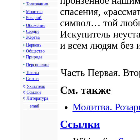
пронзенное нашим
•
Толкования
спасения, «рассма
•
Молитва
•
Розарий
символ… той любв
•
Обожение
Искупитель неуст
•
Сердце
•
Жертва
и всем людям без 
•
Церковь
•
Общество
•
Природа
•
Персоналии
Часть Первая. Втор
•
Тексты
•
Статьи
См. также
◊
Указатель
◊
Ссылки
◊
Литература
Молитва. Розар
email
Ссылки