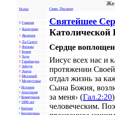
Жен
Home
Свящ. Писание
Святейшее Сер
◊
Главная
Католической
+
Категории
+
Явления
◊
Ла-Салетт
Сердце воплощен
◊
Фатима
◊
Борен
◊
Хеде
Иисус всех нас и 
◊
Гарабандал
◊
Зейтун
протяжении Своей 
◊
Акита
отдал жизнь за ка
◊
Меллерей
◊
Меджугорье
Сына Божия, возл
•
История
•
Апостасия
за меня› (
Гал.2:20
•
Коммунизм
•
1000 лет
человеческим. По
•
Библия
•
Богородица