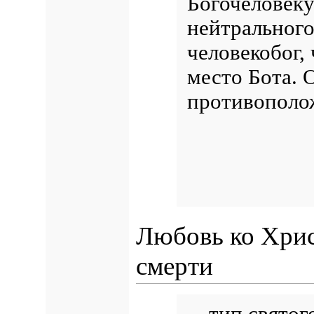
Богочеловеку
нейтрального
человекобог,
место Бота.
противополо
Любовь ко Хрис
смерти
…тип святого