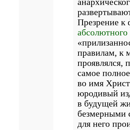
анархическо
развертываю
Презрение к 
абсолютного 
«прилизанно
правилам, к 
проявлялся, 
самое полное
во имя Христ
юродивый изд
в буду­щей ж
безмерными с
для него про