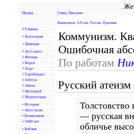
Жен
Home
Свящ. Писание
Коммунизм. XX век. Россия. Причины
◊
Главная
Коммунизм. Кв
+
Категории
+
Явления
Ошибочная абс
◊
Ла-Салетт
◊
Фатима
По работам
Ник
◊
Борен
◊
Хеде
◊
Гарабандал
◊
Зейтун
Русский атеизм
◊
Акита
◊
Меллерей
◊
Меджугорье
Толстовство 
•
История
•
Апостасия
— русская вн
•
Коммунизм
•
1000 лет
обличье выс
•
Библия