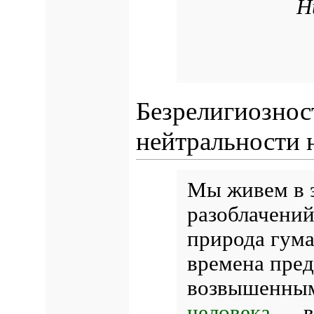
Н
Безрелигиознос
нейтральности 
Мы живем в 
разоблачений
природа гума
времена пред
возвышенны
человека
— в