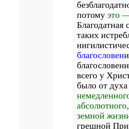
безблагодатн
потому
это —
Благодатная 
таких истреб
нигилистичес
благословен
и
благословени
всего у Хрис
было от духа
немедленного
абсолютного,
земной жизн
грешной Прир