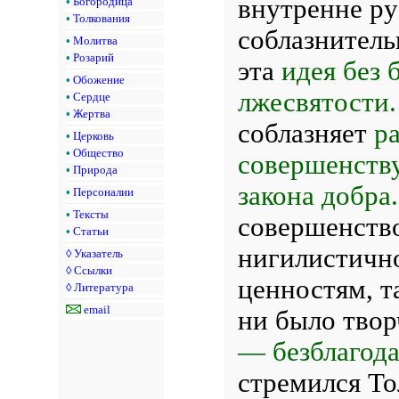
внутренне ру
•
Богородица
•
Толкования
соблазнитель
•
Молитва
•
Розарий
эта
идея без 
•
Обожение
лжесвятости
•
Сердце
•
Жертва
соблазняет
р
•
Церковь
•
Общество
совершенств
•
Природа
закона добра
•
Персоналии
•
Тексты
совершенство
•
Статьи
нигилистично
◊
Указатель
◊
Ссылки
ценностям, т
◊
Литература
email
ни было твор
— безблагод
стремился То