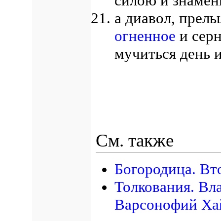
силою и знаме
а диавол, прел
огненное
и серн
мучиться день и
См. также
Богородица. Вт
Толкования. Вл
Варсонофий Ха