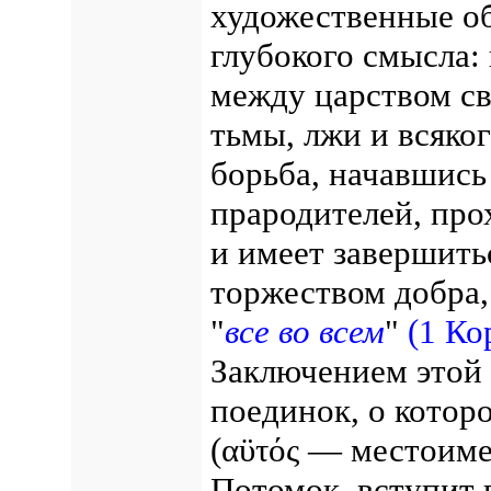
художественные об
глубокого смысла:
между царством св
тьмы, лжи и всяког
борьба, начавшись
прародителей, про
и имеет завершить
торжеством добра, 
"
все во всем
"
(1 Ко
Заключением этой 
поединок, о которо
(αϋτός — местоимен
Потомок, вступит 