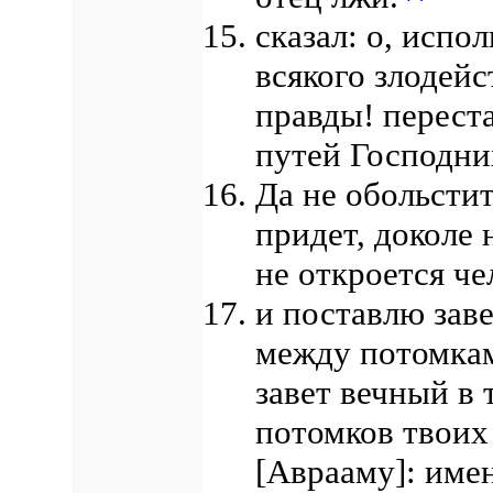
сказал: о, испо
всякого злодейс
правды! перест
путей Господн
Да не обольстит
придет, доколе 
не откроется че
и поставлю зав
между потомкам
завет вечный в 
потомков твоих
[Аврааму]: имен