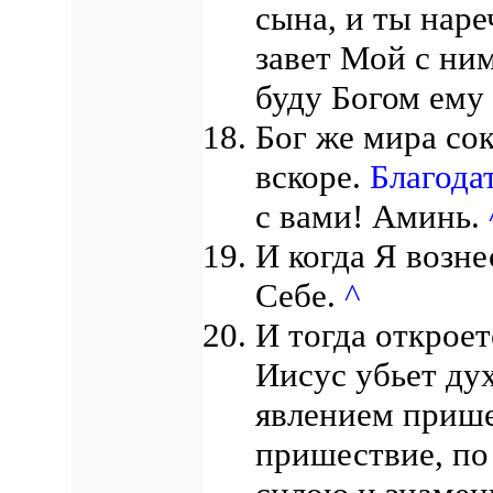
сына, и ты наре
завет Мой с ним
буду Богом ему 
Бог же мира со
вскоре.
Благода
с вами! Аминь.
И когда Я возне
Себе.
^
И тогда открое
Иисус убьет ду
явлением прише
пришествие, по