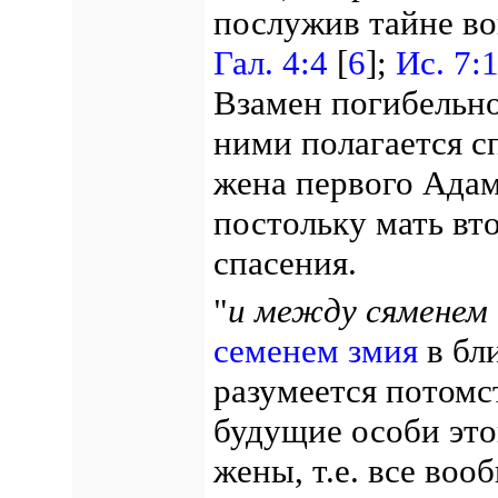
послужив тайне в
Гал. 4:4
[
6
];
Ис. 7:
Взамен погибельн
ними полагается с
жена первого Адам
постольку мать вт
спасения.
"
и между сяменем 
семенем змия
в бл
разумеется потомст
будущие особи это
жены, т.е. все воо