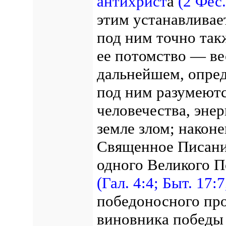
антихрист
а
(2 Фес.
этим устанавливае
под ним точно такж
ее потомство — ве
дальнейшем, опред
под ним разумеютс
человечества, эне
земле злом; наконе
Священное Писани
одного Великого П
(Гал. 4:4;
Быт. 17:7
победоносного про
виновника победы 