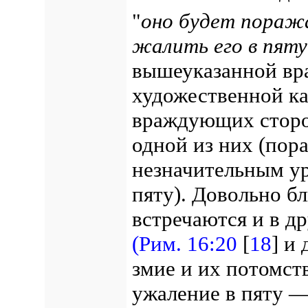
"
оно будет поража
жалить его в пяту
вышеуказанной вр
художественной ка
враждующих сторо
одной из них (пор
незначительным ур
пяту). Довольно б
встречаются и в д
(Рим. 16:20
[
18
] и
змие и их потомств
ужаление в пяту — 