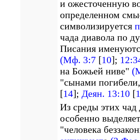
и ожесточенную во
определенном смыс
символизируется
п
чада диавола по д
Писания именуютс
(Мф. 3:7
[
10
];
12:3
на Божьей ниве"
(
"сынами погибели,
[
14
];
Деян. 13:10
[
Из среды этих чад
особенно выделяет
"человека беззако