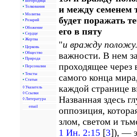
•
Богородица
и между семенем 
•
Толкования
•
Молитва
будет поражать те
•
Розарий
•
Обожение
его в пяту
•
Сердце
•
Жертва
"
и вражду положу.
•
Церковь
важности. В нем з
•
Общество
•
Природа
проходящее через 
•
Персоналии
•
Тексты
самого конца мира
•
Статьи
каждой странице 
◊
Указатель
◊
Ссылки
Названная здесь гл
◊
Литература
email
оппозиция, котора
злом, светом и ть
1 Ин. 2:15
[
3
]), — 