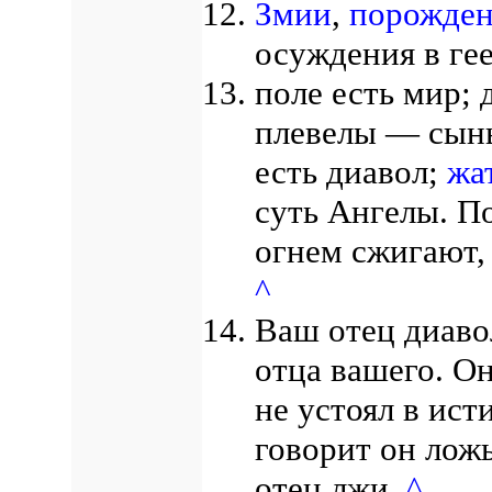
Змии
,
порожден
осуждения в г
поле есть мир; 
плевелы — сыны
есть диавол;
жа
суть Ангелы. П
огнем сжигают,
^
Ваш отец диаво
отца вашего. Он
не устоял в ист
говорит он ложь
отец лжи.
^