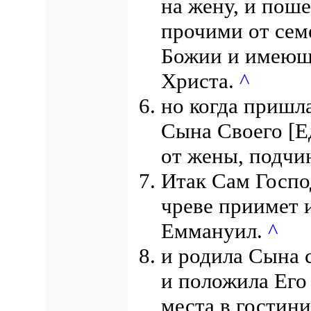
на жену, и поше
прочими от сем
Божии и имеющ
Христа.
^
но когда пришл
Сына Своего [Е
от жены, подч
Итак Сам Господ
чреве приимет 
Еммануил.
^
и родила Сына с
и положила Его 
места в гостин