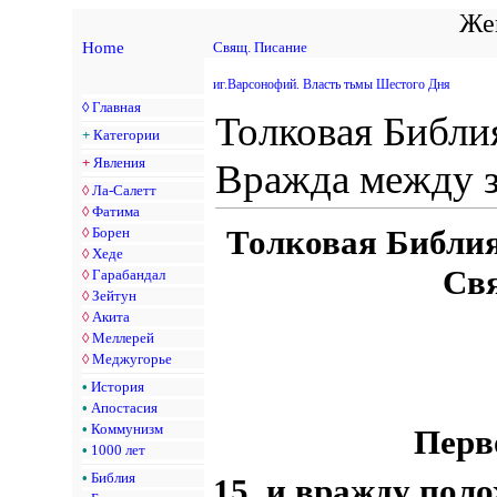
Жен
Home
Свящ. Писание
иг.Варсонофий. Власть тьмы Шестого Дня
◊
Главная
Толковая Библ
+
Категории
+
Явления
Вражда между 
◊
Ла-Салетт
◊
Фатима
Толковая Библия
◊
Борен
◊
Хеде
Св
◊
Гарабандал
◊
Зейтун
◊
Акита
◊
Меллерей
◊
Меджугорье
•
История
•
Апостасия
•
Коммунизм
Перв
•
1000 лет
•
Библия
15. и вражду пол