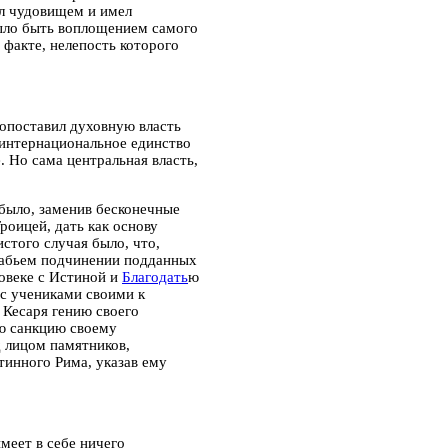
л чудовищем и имел
ыло быть воплощением самого
 факте, нелепость которого
опоставил духовную власть
интернациональное единство
. Но сама центральная власть,
было, заменив бесконечные
оицей, дать как основу
стого случая было, что,
рабьем подчинении подданных
ловеке с Истиной и
Благодать
ю
 с учениками своими к
 Кесаря гению своего
юю санкцию своему
д лицом памятников,
тинного Рима, указав ему
меет в себе ничего