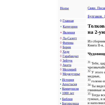
Home
Свящ. Писа
Булгаков. 
◊
Главная
Толко
+
Категории
на 2-у
+
Явления
◊
Ла-Салетт
Из сборн
◊
Фатима
Книга II-я,
◊
Борен
◊
Хеде
Чудовищн
◊
Гарабандал
◊
Зейтун
31
Тебе, цар
◊
Акита
чрезвычайн
◊
Меллерей
32
У этого и
◊
Меджугорье
медные,
•
История
33
голени е
•
Апостасия
34
Ты видел 
•
Коммунизм
глиняные н
•
1000 лет
35
Тогда все
гумнах, и 
•
Библия
и наполнил
•
Богородица