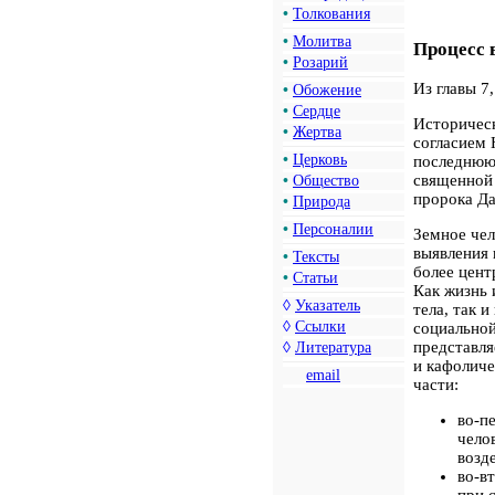
•
Толкования
•
Молитва
Процесс 
•
Розарий
Из главы 7
•
Обожение
•
Сердце
Историческ
•
Жертва
согласием 
•
Церковь
последнюю 
священной 
•
Общество
пророка Да
•
Природа
•
Персоналии
Земное чел
выявления 
•
Тексты
более цент
•
Статьи
Как жизнь 
◊
Указатель
тела, так 
◊
Ссылки
социальной
представля
◊
Литература
и кафоличе
email
части:
во-п
чело
возд
во-в