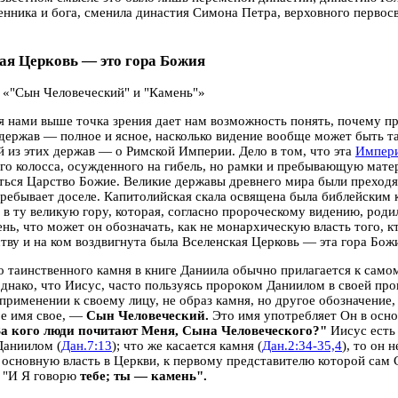
нника и бога, сменила династия Симона Петра, верховного перво
ая Церковь — это гора Божия
, «"Сын Человеческий" и "Камень"»
 нами выше точка зрения дает нам возможность понять, почему пр
держав — полное и ясное, насколько видение вообще может быть т
 из этих держав — о Римской Империи. Дело в том, что эта
Импер
о колосса, осужденного на гибель, но рамки и пребывающую мате
ться Царство Божие. Великие державы древнего мира были преход
ребывает доселе. Капитолийская скала освящена была библейским 
 в ту великую гору, которая, согласно пророческому видению, родил
нь, что может он обозначать, как не монархическую власть того, к
ву и на ком воздвигнута была
Вселенская Церковь — эта гора Бож
о таинственного камня в книге Даниила обычно прилагается к само
однако, что Иисус, часто пользуясь пророком Даниилом в своей про
 применении к своему лицу, не образ камня, но другое обозначение,
ое имя свое, —
Сын Человеческий.
Это имя употребляет Он в осно
За кого люди почитают Меня, Сына Человеческого?"
Иисус есть
Даниилом (
Дан.7:13
); что же касается камня (
Дан.2:34-35,4
), то он 
 основную власть в Церкви, к первому представителю которой сам
: "И Я говорю
тебе; ты — камень".