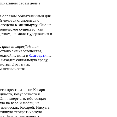
оциальном своем деле в
им образом обязательными для
й человек становится с
ь сведено
к минимуму.
Оно не
ловеческое существо, как
ствам, не может удержаться в
ю,
quae in superfluis non
ствию сил человечества,
иродной истины и
благодати
на
и находит социальную среду,
инства.
Этот путь,
м человечестве
 его престола — не Кесаря
диного, безусловного и
Он низверг его, ибо создал
ую на вере и любви, на
м языческих Кесарей,
Иисус в
стинную теократическую
ия Цезаря, верховного