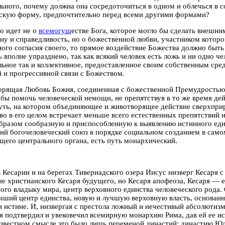
ьного, почему должна она сосредоточиться в одном и облечься в с
скую форму, предпочтительно перед всеми другими формами?
ло идет не о
всемогущ
естве Бога, которое могло бы сделать внешн
ну и справедливость, но о божественной любви, участником которо
ого согласия своего, то прямое воздействие Божества должно быт
 вполне упразднено, так как всякий человек есть ложь и ни одно че
ьное так и коллективное, предоставленное своим собственным сред
 и прогрессивной связи с Божеством.
орящая Любовь Божия, соединенная с божественной Премудрость
бы помочь человеческой немощи, не препятствуя в то же время дей
уть, на котором объединяющее и животворящее действие сверхпр
во в его целом встречает меньше всего естественных препятствий 
бразом сообразную и приспособленную к выявлению истинного ед
й богочеловеческий союз в порядке социальном созданием в само
его центрального органа, есть путь монархический.
 Кесарии и на берегах Тивериадского озера Иисус низверг Кесаря с
не христианского Кесаря будущего, но Кесаря апофеоза, Кесаря — е
ого владыку мира, центр верховного единства человеческого рода. 
чший центр единства, новую и лучшую верховную власть, основанн
 истине. И, низвергая с престола ложный и нечестивый абсолютиз
 подтвердил и увековечил всемирную монархию Рима, дав ей ее и
звестном смысле это было лишь переменой династий; династию Юл