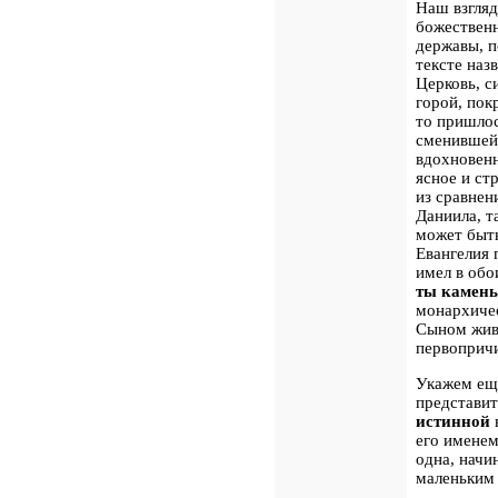
Наш взгляд
божественн
державы, п
тексте наз
Церковь, с
горой, пок
то пришлос
сменившей 
вдохновенн
ясное и ст
из сравнен
Даниила, т
может быть
Евангелия 
имел в обо
ты камень
монархичес
Сыном жив
первопричи
Укажем еще
представи
истинной
его именем
одна, начи
маленьким 