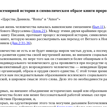
всемирной истории в символическом образе книги прор
, «Царства Даниила. "Roma" и "Amor"»
ая жизнь человечества началась вавилонским смешением (
Быт.11
)
Нового Иерусалима (
Апок.21
). Между этими двумя крайними преде
книгу Писания, протекает процесс всемирной истории, символичес
книге, которую можно рассматривать как переход от Ветхого к Нов
ниила (
Дан.2:31-36
).
овечество не есть и не будет никогда миром чистых духов, а посем
и развития единства своей внутренней жизни, во внешнем социальн
рализованном, по мере того как он становится более обширным и
индивидуального человеческого духа проявляется при посредстве о
и коллективный дух возрожденного человечества — невидимая Церк
 организаций, образа и орудия своего единства. С этой точки зрен
ется нам последовательным образованием вселенского социального
ской, в широком смысле этого слова.
Дело это по необходимости ра
ервых, на внешнее объединение исторических наций или образовани
вечества более или менее бессознательной работой земных сил при
ействии Провидения, и,
торых, на одухотворение этого тела могучим дыханием Богочеловек