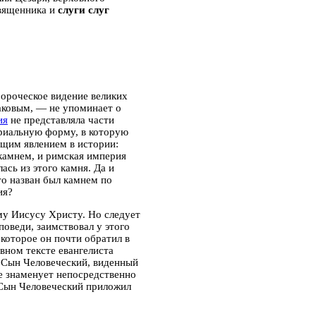
священника и
слуги слуг
ороческое видение великих
аковым, — не упоминает о
ия
не представляла части
риальную форму, в которую
ящим явлением в истории:
камнем, и римская империя
ась из этого камня. Да и
то назван был камнем по
ия
?
му Иисусу Христу. Но следует
поведи, заимствовал у этого
 которое он почти обратил в
вном тексте евангелиста
 Сын Человеческий, виденный
не знаменует непосредственно
 Сын Человеческий приложил