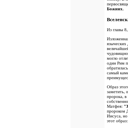
первосвяще
Божиих.
Вселенск
Из главы 8
Изложенная
языческих 
величайшей
чудовищног
могло отли
один Рим п
обратилась
самый каме
преимущест
Образ этог
заметить, 
пророка, в
собственн
Матфея:
"
пророком 
Иисуса, но
этот образ