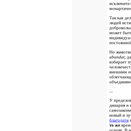
исключител
монархиче
Так как де
людей исти
добровольн
может быть
индивидуал
постоянной
Но животв
abundat,
да
избирает п
человечест
внешним о
облегчающи
объединяющ
...
У пределов
динария и 
самозаконн
новый и лу
благодати
и
то же
время
основу.
В и