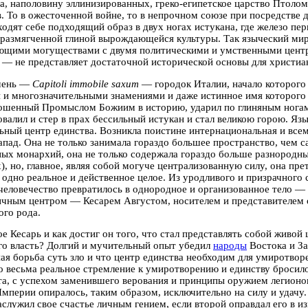
а, наполовину эллинизированных,
греко-египетское царство Птоло
в.
То в ожесточенной войне, то в непрочном союзе при посредстве д
ходят себе подходящий образ
в двух ногах истукана,
где
железо пер
 размягченной глиной вырождающейся культуры.
Так языческий ми
ющими могуществами с двумя политическими и умственными цент
— не представляет достаточной исторической основы для христиан
мень
—
Capitoli immobile saxum
— городок Италии, начало которого
 и многозначительными знамениями и даже истинное имя которого 
ошенный Промыслом Божиим в историю, ударил по глиняным ногам
овалил и стер в прах бессильный истукан и стал великою горою.
Язы
ьный центр единства. Возникла поистине интернациональная и вс
апад. Она не только занимала гораздо большее пространство, чем 
ых монархий, она не только содержала гораздо больше разнородн
), но, главное, являя собой могуче централизованную силу, она пре
 одно реальное и действенное целое. Из уродливого и призрачного
человечество превратилось в однородное и организованное тело
чным центром — Кесарем Августом, носителем и представителем 
ого рода.
ое Кесарь и как достиг он того, что стал представлять собой живой
го власть? Долгий и мучительный опыт убедил
народы
Востока и За
ая борьба суть зло и что центр единства необходим для умиротвор
о весьма реальное стремление к умиротворению и единству бросил
а, с успехом заменившего верования и принципы оружием легионов
мперии опиралось, таким образом, исключительно на силу и удачу.
заслужил свое счастье личным гением, если второй оправдал его в и