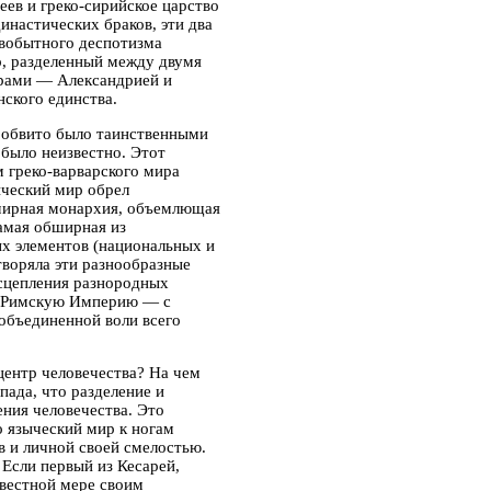
меев
и
греко-сирийское царство
инастических браков, эти два
вобытного деспотизма
р, разделенный между двумя
рами — Александрией и
ского единства.
 обвито было таинственными
было неизвестно. Этот
 греко-варварского мира
ческий мир обрел
емирная монархия, объемлющая
самая обширная из
ых элементов (национальных и
творяла эти разнообразные
 сцепления разнородных
 — Римскую Империю — с
объединенной воли всего
 центр человечества? На чем
пада, что разделение и
ения человечества. Это
о языческий мир к ногам
 и личной своей смелостью.
 Если первый из Кесарей,
звестной мере своим