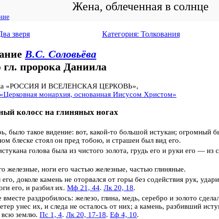
Жена, облеченная в солнце
ние
Два зверя
Категория: Толкования
вание
В.С. Соловьёва
ю гл. пророка Даниила
ика «РОССИЯ И ВСЕЛЕНСКАЯ ЦЕРКОВЬ»,
«Церковная монархия, основанная Иисусом Христом»
ый колосс на глиняных ногах
ь, было такое видение: вот, какой-то большой истукан; огромный бы
ом блеске стоял он пред тобою, и страшен был вид его.
стукана голова была из чистого золота, грудь его и руки его — из с
го железные, ноги его частью железные, частью глиняные.
его, доколе камень не оторвался от горы без содействия рук, удари
оги его, и разбил их.
Мф 21, 44
.
Лк 20, 18
.
 вместе раздробилось: железо, глина, медь, серебро и золото сдела
ветер унес их, и следа не осталось от них; а камень, разбивший ист
 всю землю.
Пс 1, 4
.
Лк 20, 17-18
.
Еф 4, 10
.