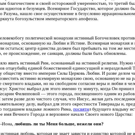
ым благочестием и своей осторожной умеренностью, то третий бы
и идиотов и безумцев. Всемирное Государство, которое должно б
о Разума, нашло свое осуществление в безусловно иррациональном
ркнута богохульством императорского апофеоза.
ловекобогу политической монархии истинный Богочеловек против
монархии, основанную на Любви и Истине. Всемирная монархия и 
и остаться; центр единства должен был пребывать на том же месте
р, ее происхождение, ее санкция, должны были быть обновлены.
яло явить истинный Рим, основанный на истинной религии. Нужно 
ов отцеубийц единой божественной единосущной и нераздельной Тр
 обществу вместо империи Силы Церковь Любви. И разве делом чи
возвестить истинно всемирную монархию свою, основанную не на 
е смертного владыки, но на свободном согласии веры и любви в че
сус Христос выбрал для этого именно ту минуту, когда Он пришел
есарии Филипповой — этого города, посвященного одним из рабов
 затем разве дело чистого случая, что Иисус, желая дать последн
жительному делу, выбрал для этого окрестности Тивериады и, пре
о тогдашнем владыке ложного Рима,
посвяти
л будущего владыку ис
е имя Вечного Города и верховное начало Своего нового Царства:
р-Иона,
любишь ли ты Меня больше, нежели они?
истинная любовь, которая не знает зависти и единство которой не и