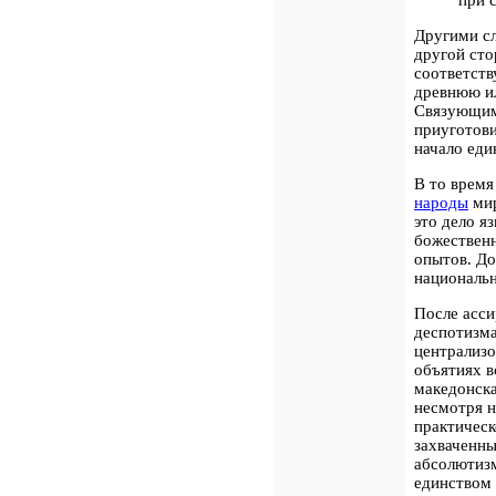
при 
Другими сл
другой сто
соответств
древнюю ил
Связующим 
приуготови
начало еди
В то время
народы
мир
это дело я
божественн
опытов. До
национальн
После
асси
деспотизм
централизо
объятиях в
македонска
несмотря н
практическ
захваченны
абсолютизм
единством 