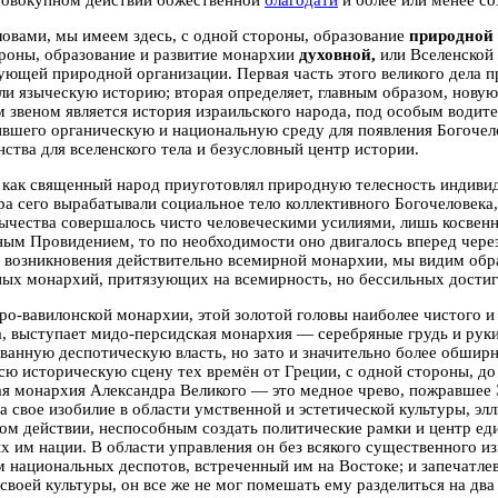
совокупном действии божественной
благодати
и более или менее со
овами, мы имеем здесь, с одной стороны, образование
природной
роны, образование и развитие монархии
духовной,
или Вселенской 
ующей природной организации. Первая часть этого великого дела п
и языческую историю; вторая определяет, главным образом, нову
звеном является история израильского народа, под особым водите
вшего органическую и национальную среду для появления Богочело
нства для вселенского тела и безусловный центр истории.
 как священный народ приуготовлял природную телесность индивид
а сего вырабатывали социальное тело коллективного Богочеловека,
зычества совершалось чисто человеческими усилиями, лишь косве
ым Провидением, то по необходимости оно двигалось вперед чере
 возникновения действительно всемирной монархии, мы видим обр
ых монархий, притязующих на всемирность, но бессильных достиг
ро-вавилонской монархии,
этой
золотой головы
наиболее чистого и
а, выступает
мидо-персидская монархия — серебряные грудь и рук
ванную деспотическую власть, но зато и значительно более обши
сю историческую сцену тех времён от Греции, с одной стороны, до
я монархия Александра Великого — это медное чрево,
пожравшее 
а свое изобилие в области умственной и эстетической культуры, эл
ом действии, неспособным создать политические рамки и центр ед
х им нации. В области управления он без всякого существенного и
 национальных деспотов, встреченный им на Востоке; и запечатле
своей культуры, он все же не мог помешать ему разделиться на дв