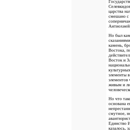
Государств
Селевкидо
царства на
смешано
с
сопернича
Антиохией 
Но был
ка
сказаниями
камень, бр
Востока, п
действител
Восток и З
национальн
культурных
элементы в
элементов 
живым и ли
человеческ
Но что так
основана е
непрестанн
смутное, н
авантюрист
Единство И
казалось, 