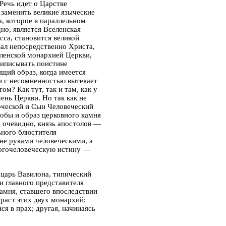
Речь идет о Царстве
заменить великие языческие
а, которое в параллельном
дно, является Вселенская
са, становится великой
ал непосредственно Христа,
еленской монархией Церкви,
риписывать поистине
щий образ, когда имеется
 и с несомненностью вытекает
м? Как тут, так и там, как у
ень Церкви. Но так как не
оческой и Сын Человеческий
тобы и образ церковного камня
 очевидно, князь апостолов —
ьного блюстителя
не руками человеческими, а
огочеловеческую истину —
 царь Вавилона, типический
 главного представителя
камня, ставшего впоследствии
раст этих двух монархий:
я в прах; другая, начинаясь