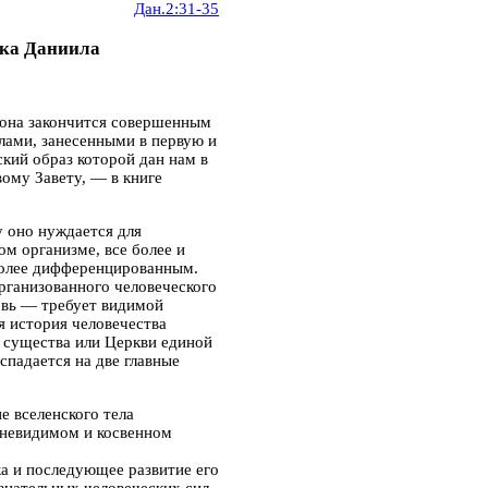
Дан.2:31-35
ока Даниила
, она закончится совершенным
лами, занесенными в первую и
кий образ которой дан нам в
ому Завету, — в книге
у оно нуждается для
ом организме, все более и
 более дифференцированным.
рганизованного человеческого
овь — требует видимой
ия
история человечества
 существа или Церкви единой
спадается на две главные
е вселенского тела
 невидимом и косвенном
а и последующее развитие его