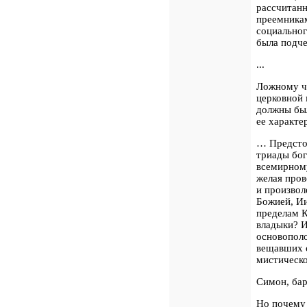
рассчитанн
преемникам
социальног
была подче
...
Ложному че
церковной 
должны был
ее характе
…
Предсто
триады бог
всемирному
желая про
и произвол
Божией, Ии
пределам К
владыки? И
основополо
вещавших 
мистическо
Симон, ба
Но почему 