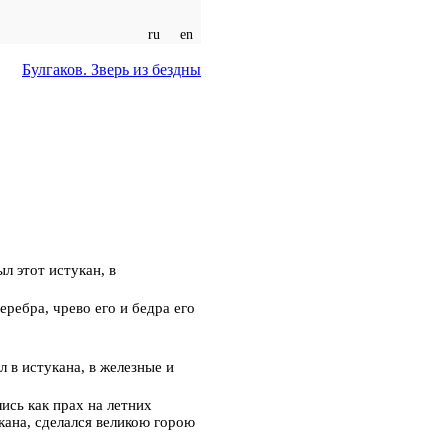
ru en
Булгаков. Зверь из бездны
л этот истукан, в
еребра, чрево его и бедра его
л в истукана, в железные и
лись как прах на летних
укана, сделался великою горою