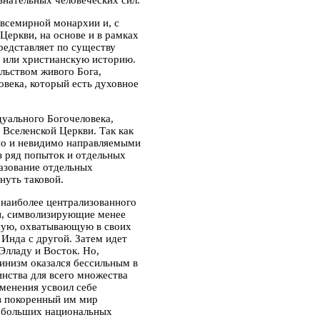
знательных человеческих сил.
всемирной монархии и, с
Церкви, на основе и в рамках
редставляет по существу
ю или христианскую историю.
льством живого Бога,
века, который есть духовное
уального Богочеловека,
 Вселенской Церкви. Так как
нно и невидимо направляемыми
з ряд попыток и отдельных
азование отдельных
нуть таковой.
 наиболее централизованного
и,
символизирующие менее
рную, охватывающую в своих
 Инда с другой. Затем идет
Элладу и Восток. Но,
линизм оказался бессильным в
инства для всего множества
зменения усвоил себе
в покоренный им мир
а больших национальных