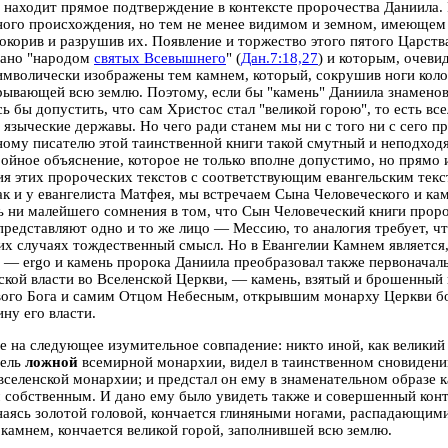
 находит прямое подтверждение в контексте пророчества Даниила. 
ого происхождения, но тем не менее видимом и земном, имеющем 
окорив и разрушив их. Появление и торжество этого пятого Царств
вано "народом
святых Всевышнего
" (
Дан.7:18,27
) и которым, очеви
имволически изображены тем камнем, который, сокрушив ноги колос
рывающей всю землю. Поэтому, если бы "камень" Даниила знаменов
ь бы допустить, что сам Христос стал "великой горою", то есть вс
языческие державы. Но чего ради станем мы ни с того ни с сего п
ому писателю этой таинственной книги такой смутный и неподходя
ройное объяснение, которое не только вполне допустимо, но прямо
ия этих пророческих текстов с соответствующим евангельским тексто
ак и у евангелиста Матфея, мы встречаем Сына Человеческого и кам
 ни малейшего сомнения в том, что Сын Человеческий книги прор
представляют одно и то же лицо — Мессию, то аналогия требует, ч
их случаях тождественный смысл. Но в Евангелии Камнем является,
— ergo и камень пророка Даниила преобразовал также первоначал
кой власти во Вселенской Церкви, — камень, взятый и брошенный 
ого Бога и самим Отцом Небесным, открывшим монарху Церкви б
ну его власти.
 на следующее изумительное совпадение: никто иной, как великий
тель
ложной
всемирной монархии, видел в таинственном сновидении
вселенской монархии; и предстал он ему в знаменательном образе 
 собственным. И дано ему было увидеть также и совершенный конт
наясь золотой головой, кончается глиняными ногами, распадающимис
камнем, кончается великой горой, заполнившей всю землю.