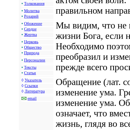
актом своей воли:
•
Толкования
правильном направ
•
Молитва
•
Розарий
Мы видим, что не
•
Обожение
•
Сердце
жизни Бога, если 
•
Жертва
•
Церковь
Необходимо поэтом
•
Общество
•
Природа
преобразил и изме
•
Персоналии
прежде всего прос
•
Тексты
•
Статьи
Обращение
(лат.
c
◊
Указатель
◊
Ссылки
изменение ума. Гр
◊
Литература
email
изменение ума.
Об
означает, что вмес
жизнь, глядя во в