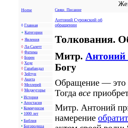
Жен
Home
Свящ. Писание
Антоний Сурожский об
обращении
◊
Главная
+
Категории
Толкования. 
+
Явления
◊
Ла-Салетт
◊
Фатима
Митр.
Антоний
◊
Борен
◊
Хеде
Богу
◊
Гарабандал
◊
Зейтун
◊
Акита
Обращение — это 
◊
Меллерей
◊
Меджугорье
Тогда
все
приобрет
•
История
•
Апостасия
Митр. Антоний пр
•
Коммунизм
•
1000 лет
намерение
обратит
•
Библия
•
Богородица