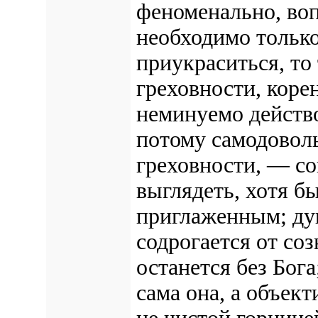
феноменально, воп
необходимо только
приукраситься, то 
греховности, коре
неминуемо действо
потому самодоволь
греховности, — со
выглядеть, хотя б
приглаженным; душ
содрогается от со
останется без Бога
сама она, а объек