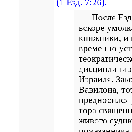
(1 Езд. 7:26).
После Ез
вскоре умолк
книжники, и 
временно уст
теократическ
дисциплинир
Израиля. Зак
Вавилона, то
предносился 
тора священн
живого судию
помазанника 