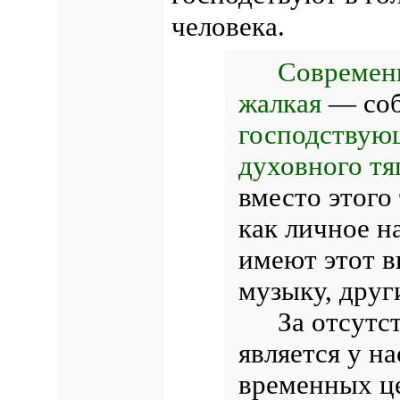
человека.
Современн
жалкая
— соб
господствующ
духовного тя
вместо этого
как личное н
имеют этот в
музыку, друг
За отсутс
является у н
временных це