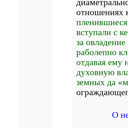
диаметральн
отношениях к
пленившиеся
вступали с к
за овладение
раболепно кл
отдавая ему 
духовную влас
земных да «м
ограждающего
О н