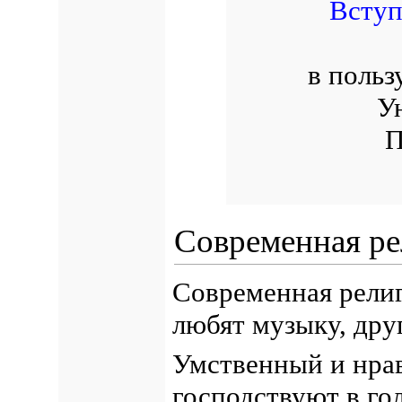
Вступ
в польз
У
П
Современная ре
Современная религ
любят музыку, дру
Умственный и нрав
господствуют в го