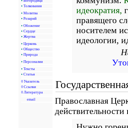
коммунизм.
•
Богородица
•
Толкования
идеократия,
г
•
Молитва
правящего сл
•
Розарий
•
Обожение
носителем и
•
Сердце
•
Жертва
идеологии, и
•
Церковь
•
Общество
Н
•
Природа
Уто
•
Персоналии
•
Тексты
•
Статьи
Государственна
◊
Указатель
◊
Ссылки
◊
Литература
Православная Церк
email
действительности 
Нужно горени