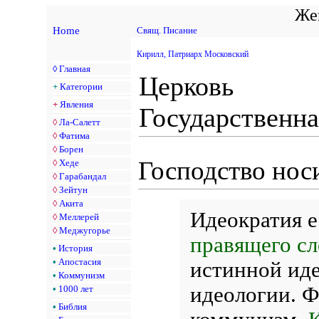
Жен
Home
Свящ. Писание
Кирилл, Патриарх Московский
◊
Главная
Церковь
+
Категории
+
Явления
Государственна
◊
Ла-Салетт
◊
Фатима
◊
Борен
Господство нос
◊
Хеде
◊
Гарабандал
◊
Зейтун
◊
Акита
Идеократия 
◊
Меллерей
◊
Меджугорье
правящего сл
•
История
•
Апостасия
истинной иде
•
Коммунизм
идеологии. Ф
•
1000 лет
•
Библия