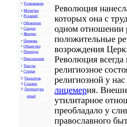
•
Толкования
Революция нанесл
•
Молитва
которых она с тру
•
Розарий
•
Обожение
одном отношении 
•
Сердце
•
Жертва
положительные ре
•
Церковь
•
Общество
возрождения Церкв
•
Природа
Революция всегда 
•
Персоналии
•
Тексты
религиозное состо
•
Статьи
религиозной у нас
◊
Указатель
◊
Ссылки
лицемер
ия. Внешн
◊
Литература
email
утилитарное отно
преобладало у сли
православного быт