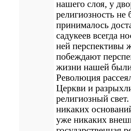
нашего слоя, у дв
религиозность не 
принималось доста
садукеев всегда но
ней перспективы ж
побеждают персп
жизни нашей были
Революция рассея
Церкви и разрыхли
религиозный свет.
никаких основани
уже никаких внешн
государственная р