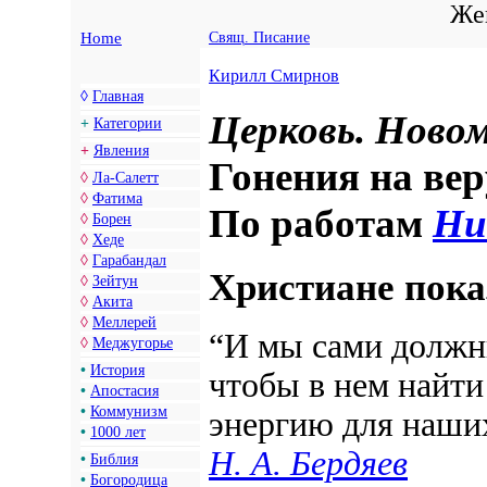
Жен
Home
Свящ. Писание
Кирилл Смирнов
◊
Главная
Церковь. Ново
+
Категории
+
Явления
Гонения на ве
◊
Ла-Салетт
◊
Фатима
По работам
Ни
◊
Борен
◊
Хеде
◊
Гарабандал
Христиане пока
◊
Зейтун
◊
Акита
◊
Меллерей
“И мы сами долж
◊
Меджугорье
•
История
чтобы в нем найт
•
Апостасия
•
Коммунизм
энергию
для наших
•
1000 лет
Н. А. Бердяев
•
Библия
•
Богородица