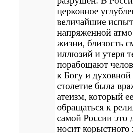
разрушен. В Росс
церковное углубле
величайшие испыта
напряженной атмос
жизни, близость с
иллюзий и утеря т
порабощают челове
к Богу и духовной
столетие была вра
атеизм, который е
обращаться к рели
самой России это 
носит корыстного х