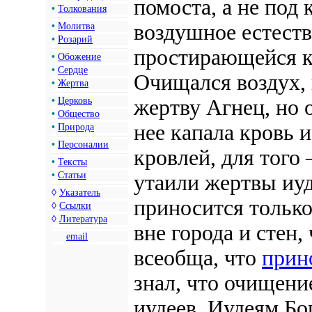
помоста, а не под
•
Толкования
воздушное естеств
•
Молитва
•
Розарий
простирающейся кр
•
Обожение
•
Сердце
Очищался воздух, 
•
Жертва
•
Церковь
жертву Агнец, но 
•
Общество
нее капала кровь и
•
Природа
•
Персоналии
кровлей, для того 
•
Тексты
•
Статьи
утаили жертвы иуд
◊
Указатель
приносится только 
◊
Ссылки
◊
Литература
вне города и стен,
email
всеобща, что
прин
знал, что очищение
иудеев. Иудеям Бо