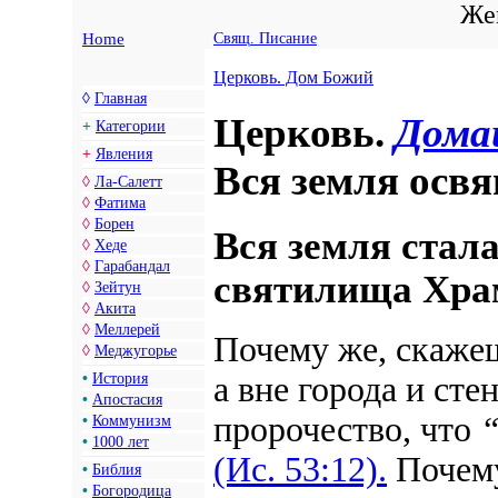
Жен
Home
Свящ. Писание
Церковь. Дом Божий
◊
Главная
Церковь.
Дома
+
Категории
+
Явления
Вся земля осв
◊
Ла-Салетт
◊
Фатима
◊
Борен
Вся земля стала
◊
Хеде
◊
Гарабандал
святилища Хра
◊
Зейтун
◊
Акита
◊
Меллерей
Почему же, скаже
◊
Меджугорье
•
История
а вне города и ст
•
Апостасия
пророчество, что
“
•
Коммунизм
•
1000 лет
(Ис. 53:12).
Почему
•
Библия
•
Богородица