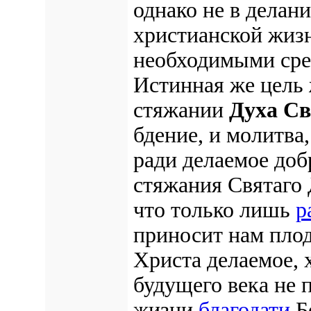
однако не в делан
христианской жизн
необходимыми сре
Истинная же
цель
стяжании
Духа Св
бдение, и молитва
ради делаемое доб
стяжания Святаго 
что только лишь
р
приносит нам плод
Христа делаемое, 
будущего века не 
жизни
благодати
Бо