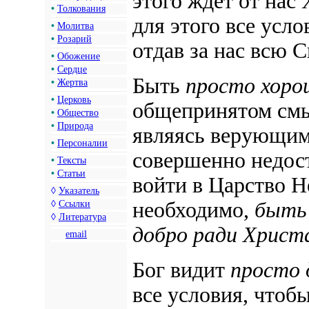
этого ждет от нас
•
Толкования
для этого все усл
•
Молитва
•
Розарий
отдав за нас всю 
•
Обожение
•
Сердце
Быть
просто хоро
•
Жертва
•
Церковь
общепринятом смыс
•
Общество
•
Природа
являясь верующим 
•
Персоналии
совершенно недост
•
Тексты
•
Статьи
войти в Царство Н
◊
Указатель
необходимо,
быть 
◊
Ссылки
◊
Литература
добро ради Христ
email
Бог видит
просто 
все условия, чтоб