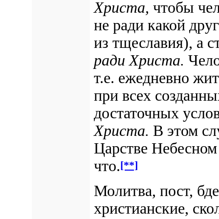
Христа,
чтобы чел
не ради какой друг
из тщеславия), а с
ради Христа.
Чело
т.е. ежедневно жи
при всех созданн
достаточных усло
Христа.
В этом сл
Царстве Небесном 
что.
[**]
Молитва, пост, бде
христианские, ско