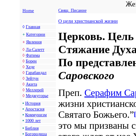
Жен
Home
Свящ. Писание
О цели христианской жизни
◊
Главная
Церковь. Цель
+
Категории
+
Явления
Стяжание Духа
◊
Ла-Салетт
◊
Фатима
По представл
◊
Борен
◊
Хеде
Саровского
◊
Гарабандал
◊
Зейтун
◊
Акита
Преп.
Серафим Са
◊
Меллерей
◊
Меджугорье
жизни христианско
•
История
•
Апостасия
Святаго
Божьего.”
•
Коммунизм
•
1000 лет
это мы призваны с
•
Библия
•
Богородица