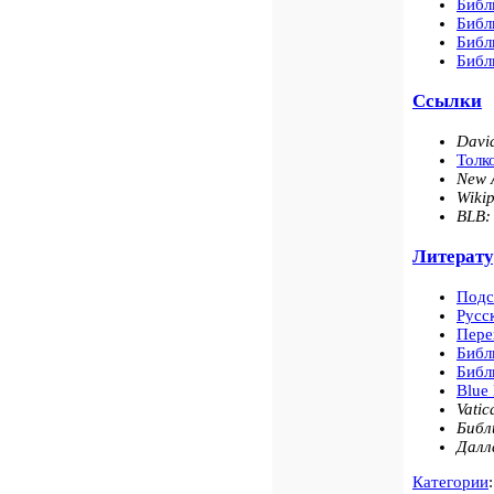
Библ
Библ
Библ
Библ
Ссылки
Davi
Толк
New 
Wikip
BLB:
Литерату
Подс
Русс
Пере
Библ
Библ
Blue 
Vatic
Библ
Далл
Категории