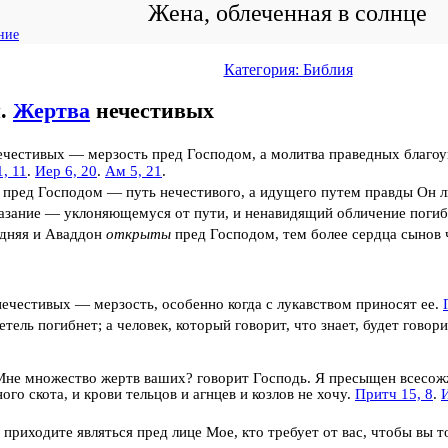
Жена, облеченная в солнце
ние
Категория: Библия
я.
Жертва
нечестивых
ечестивых — мерзость пред Господом, а молитва праведных благоу
1, 11
.
Иер 6, 20
.
Ам 5, 21
.
пред Господом — путь нечестивого, а идущего путем правды Он 
азание — уклоняющемуся от пути, и ненавидящий обличение погиб
дняя и Аваддон
открыты
пред Господом, тем более сердца сынов 
ечестивых — мерзость, особенно когда с лукавством приносят ее.
ель погибнет; а человек, который говорит, что знает, будет говори
не множество жертв ваших? говорит Господь. Я пресыщен всесож
ого скота, и крови тельцов и агнцев и козлов не хочу.
Притч 15, 8
.
И
 приходите являться пред лице Мое, кто требует от вас, чтобы вы