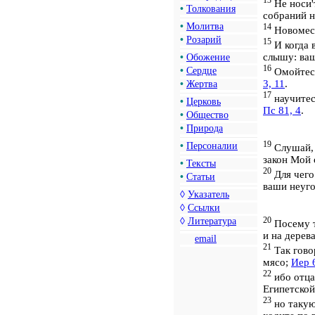
13
Не носи'
•
Толкования
собраний н
•
Молитва
14
Новомеся
•
Розарий
15
И когда 
слышу:
ваш
•
Обожение
16
•
Сердце
Омойтесь
3, 11
.
•
Жертва
17
научитес
•
Церковь
Пс 81, 4
.
•
Общество
•
Природа
19
•
Персоналии
Слушай, 
закон Мой 
•
Тексты
20
Для чего
•
Статьи
ваши неуг
◊
Указатель
◊
Ссылки
20
◊
Литература
Посему та
и на дерев
email
21
Так гово
мясо;
Иер 
22
ибо отца
Египетской
23
но такую