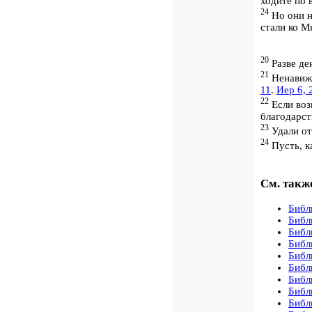
ходите по 
24
Но они н
стали ко М
20
Разве ден
21
Ненавиж
11
.
Иер 6, 
22
Если воз
благодарст
23
Удали от
24
Пусть, к
См. такж
Библ
Библ
Библ
Библ
Библ
Библ
Библ
Библ
Библ