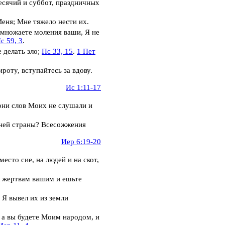
есячий и суббот, праздничных
еня; Мне тяжело нести их.
умножаете моления ваши,
Я не
с 59, 3
.
 делать зло;
Пс 33, 15
.
1 Пет
роту, вступайтесь за вдову.
Ис 1:11-17
 они слов Моих не слушали и
ьней страны?
Всесожжения
Иер 6:19-20
есто сие, на людей и на скот,
к жертвам вашим и ешьте
 Я вывел их из земли
 а вы будете Моим народом, и