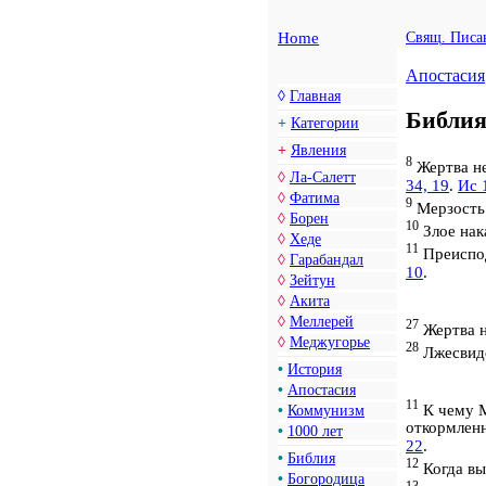
Home
Свящ. Писа
Апостасия
◊
Главная
Библи
+
Категории
+
Явления
8
Жертва н
◊
Ла-Салетт
34, 19
.
Ис 
◊
Фатима
9
Мерзость 
◊
Борен
10
Злое нак
◊
Хеде
11
Преиспо
◊
Гарабандал
10
.
◊
Зейтун
◊
Акита
◊
Меллерей
27
Жертва н
◊
Меджугорье
28
Лжесвидет
•
История
•
Апостасия
11
К чему М
•
Коммунизм
откормленн
•
1000 лет
22
.
•
Библия
12
Когда вы
•
Богородица