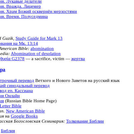
ия. Лукавые делатели
ия. Вражда. Лицемер
ия. Храм Божий осквернён мерзостями
ия. Время. Полуседмина
d Guzik,
Study Guide for Mark 13
ования на Мк. 13:14
American Bible:
abomination
edia:
Abomination of desolation
θυσία
G2378
— a sacrifice, victim —
жертва
ра
трочный перевод
Ветхого и Нового Заветов на русский язык
кий синодальный перевод
вод еп. Кассиана
ия Онлайн
ия
(Russian Bible Home Page)
Letter Bible
an.
New American Bible
ия
на
Google Books
асская Богословская Семинария:
Толкование Библии
:
Библия