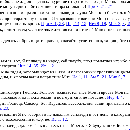
те больше даров тщетных:
курение отвратительно для Меня; новом
е могу терпеть: беззаконие - и празднование!
Притч 21, 27
.
чия ваши и праздники ваши ненавидит душа Моя: они бремя для М
вы простираете руки ваши,
Я закрываю от вас очи Мои;
и когда вы 
и руки полны крови.
Притч 1, 28
.
Иер 14, 12
.
Иез 8, 18
.
Мих 3, 4
.
И
, очиститесь; удалите злые деяния ваши от очей Моих;
перестаньте
ь делать добро, ищите правды, спасайте угнетенного, защищайте си
земля: вот, Я приведу на народ сей пагубу, плод помыслов их; ибо
отвергли.
Чис 14, 35
.
Ис 1, 2
.
 Мне ладан, который идет из Савы, и благовонный тростник из дал
одны, и жертвы ваши неприятны Мне.
Ис 1, 11
.
Ам 5, 21
.
Мих 6, 7
.
к говорит Господь Бог: вот, изливается гнев Мой и ярость Моя на м
а полевые и на плоды земли, и возгорится и не погаснет.
Иер 4, 4
.
рит Господь Саваоф, Бог Израилев: всесожжения ваши прилагайте 
6, 20
.
м вашим Я не говорил и не давал им заповеди в тот день, в который
, о всесожжении и жертве;
Ис 1, 12
.
 заповедь дал им: "слушайтесь гласа Моего, и Я буду вашим Богом,