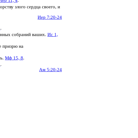
Иер 11, 4
.
рству злого сердца своего, и
Иер 7:20-24
2
.
енных собраний ваших.
Ис 1,
е призрю на
ть.
Мф 15, 8
.
1
.
Ам 5:20-24