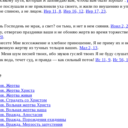
всякому пути, который Я заповедаю вам, чтобы вам было хорошо".
е послушали и не приклонили уха своего, и жили по внушению и упо
не спиною, а не лицом.
Иер 11, 8
.
Иер 16, 12
.
Иер 17, 23
.
ь Господень не мрак, а свет? он тьма, и нет в нем сияния.
Иоил 2, 
у, отвергаю праздники ваши и не обоняю жертв во время торжеств
20
.
несете Мне всесожжение и хлебное приношение, Я не приму их и н
венную жертву из тучных тельцов ваших.
Мал 2, 13
.
 Меня шум песней твоих, ибо звуков гуслей твоих Я не буду слуша
ак вода, течет суд, и правда — как сильный поток!
Ис 11, 9
.
Ис 56, 
е
ия. Жертва
ия. Жертва Христа
ия. Жертва живая
ия. Страдать со Христом
ия. Вольная жертва Христа
ия. Вольная жертва наша
ия. Вражда. Апостасия
ия. Вражда. Порождения ехиднины
ия. Вражда. Мерзость запустения