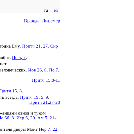
ru
en
Вражда. Лицемер
годна Ему.
Притч 21, 27
.
Сир
любит.
Пс 5, 7
.
нет.
человеческих.
Иов 26, 6
.
Пс 7,
Притч 15:8-11
Притч 15, 8
.
ть всегда.
Притч 19, 5, 9
.
Притч 21:27-28
жениями овнов и туком
с 66, 3
.
Иер 6, 20
.
Ам 5, 21-
 топтали дворы Мои?
Иер 7, 22
.