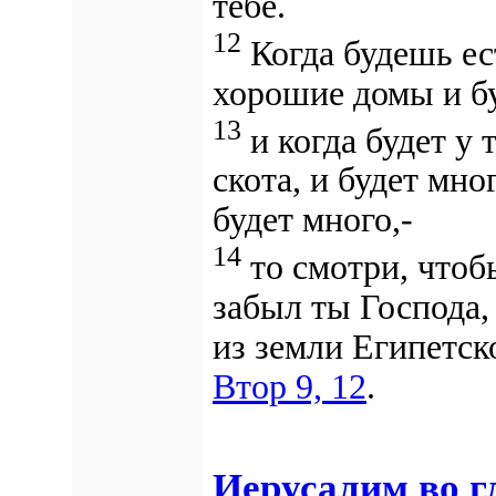
тебе.
12
Когда будешь ес
хорошие домы и бу
13
и когда будет у 
скота, и будет мног
будет много,-
14
то смотри, чтоб
забыл ты Господа,
из земли Египетск
Втор 9, 12
.
Иерусалим во г