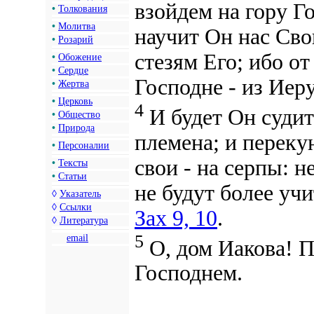
взойдем на гору Г
•
Толкования
•
Молитва
научит Он нас Сво
•
Розарий
стезям Его; ибо от
•
Обожение
•
Сердце
Господне - из Иер
•
Жертва
•
Церковь
4
И будет Он судит
•
Общество
•
Природа
племена; и переку
•
Персоналии
свои - на серпы: н
•
Тексты
•
Статьи
не будут более учи
◊
Указатель
◊
Ссылки
Зах 9, 10
.
◊
Литература
5
email
О, дом Иакова! П
Господнем.