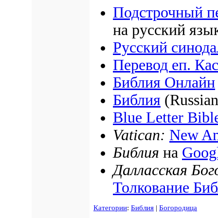
Подстрочный п
на русский язы
Русский синода
Перевод еп. Ка
Библия Онлайн
Библия
(Russian
Blue Letter Bibl
Vatican:
New Am
Библия
на
Goog
Далласская Бог
Толкование Би
Категории
:
Библия
|
Богородица