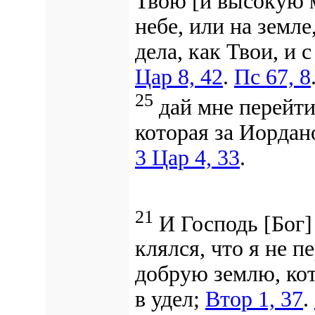
Твою [и высокую м
небе, или на земле
дела, как Твои, и
Цар 8, 42
.
Пс 67, 8
25
дай мне перейти
которая за Иордан
3 Цар 4, 33
.
21
И Господь [Бог] 
клялся, что я не п
добрую землю,
кот
в удел;
Втор 1, 37
.