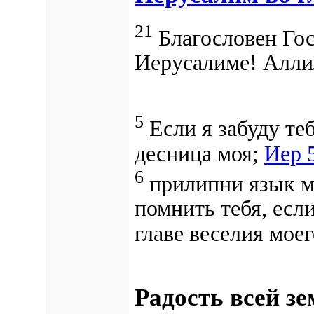
21
Благословен Гос
Иерусалиме!
Алли
5
Если я забуду теб
десница моя;
Иер 5
6
прилипни язык мо
помнить тебя, есл
главе веселия моег
Радость всей з