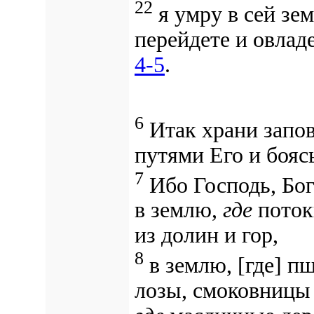
22
я умру в сей зем
перейдете и овлад
4-5
.
6
Итак храни запов
путями Его и боясь
7
Ибо Господь, Бог 
в землю,
где
поток
из долин и гор,
8
в землю, [где] п
лозы, смоковницы 