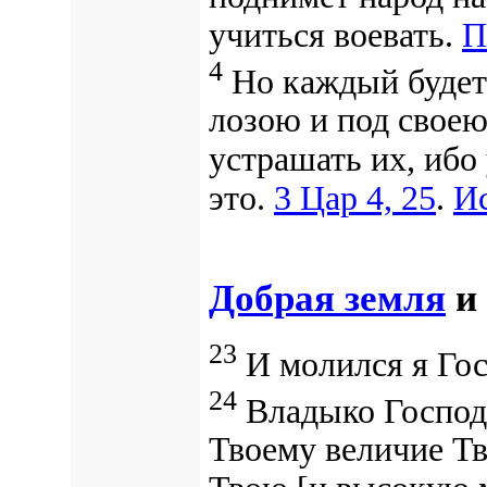
учиться воевать.
П
4
Но каждый будет
лозою и под своею
устрашать их, ибо
это.
3 Цар 4, 25
.
Ис
Добрая земля
и 
23
И молился я Госп
24
Владыко Господи
Твоему величие Тв