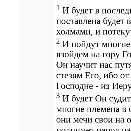
1
И будет в послед
поставлена будет
в
холмами, и потеку
2
И пойдут многие 
взойдем на гору Г
Он научит нас пут
стезям Его, ибо от
Господне - из Иер
3
И будет Он судит
многие племена в 
они мечи свои на о
поднимет народ на 