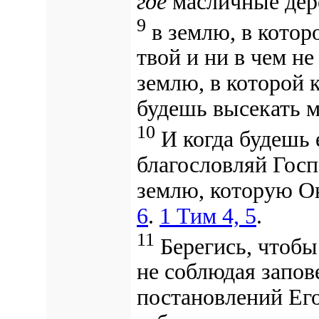
где
масличные дере
9
в землю, в котор
твой и ни в чем не
землю, в которой к
будешь высекать м
10
И когда будешь 
благословляй Госпо
землю,
которую Он
6
.
1 Тим 4, 5
.
11
Берегись, чтобы 
не соблюдая запове
постановлений Его