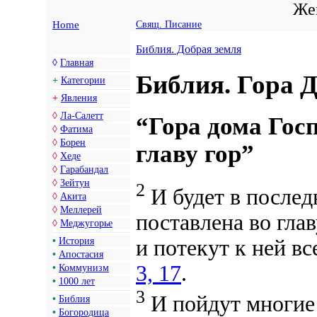
Жен
Home
Свящ. Писание
Библия. Добрая земля
◊
Главная
Библия. Гора 
+
Категории
+
Явления
◊
Ла-Салетт
“Гора дома Госп
◊
Фатима
◊
Борен
главу гор”
◊
Хеде
◊
Гарабандал
◊
Зейтун
2
И будет
в послед
◊
Акита
◊
Меллерей
поставлена
во гла
◊
Меджугорье
и потекут к ней в
•
История
•
Апостасия
3, 17
.
•
Коммунизм
•
1000 лет
3
И пойдут многие 
•
Библия
•
Богородица