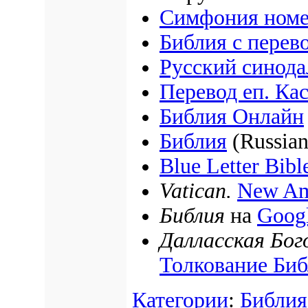
Симфония номе
Библия с перев
Русский синода
Перевод еп. Ка
Библия Онлайн
Библия
(Russian
Blue Letter Bibl
Vatican.
New Am
Библия
на
Goog
Далласская Бог
Толкование Би
Категории
:
Библия