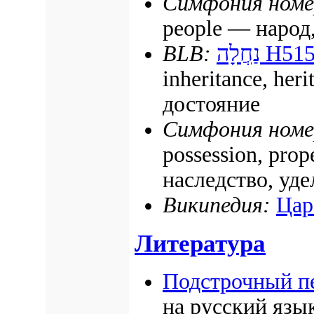
Симфония номе
people — народ
BLB:
נַחֲלָה
H515
inheritance, her
достояние
Симфония номе
possession, prop
наследство, уде
Википедия:
Цар
Литература
Подстрочный п
на русский язы