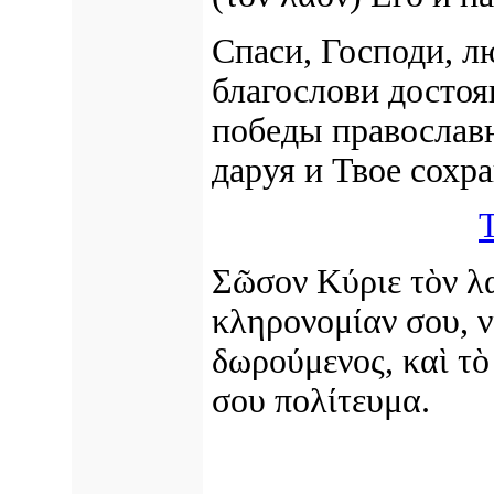
Спаси, Господи,
лю
благослови
достоя
победы православ
даруя и Твое сохр
Σῶσον Κύριε τὸν λα
κληρονομίαν σου, ν
δωρούμενος, καὶ τὸ
σου πολίτευμα.