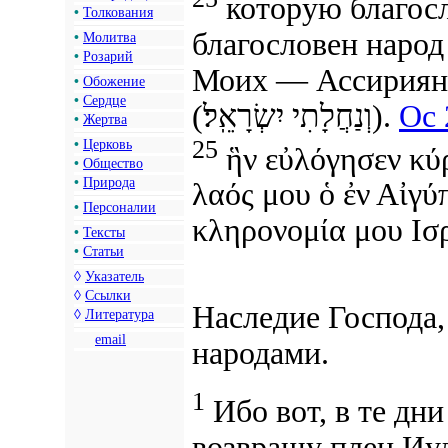
которую благосл
•
Толкования
благословен
наро
•
Молитва
•
Розарий
Моих — Ассириян
•
Обожение
•
Сердце
(וְנַחֲלָתִי יִשְׂרָאֵֽל׃).
Ос 
•
Жертва
25
•
Церковь
ἣν εὐλόγησεν κύ
•
Общество
•
Природа
λαός μου
ὁ ἐν Αἰγύ
•
Персоналии
κληρονομία μου
Ισ
•
Тексты
•
Статьи
◊
Указатель
◊
Ссылки
Наследие Господа,
◊
Литература
email
народами.
1
Ибо вот, в те дни
возвращу плен Иу