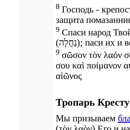
8
Господь - крепос
защита помазанни
9
Спаси
народ Тво
(נַחֲלָה);
паси их и в
9
σῶσον
τὸν λαόν 
σου
καὶ ποίμανον α
αἰῶνος
Тропарь Кресту
Мы призываем
бл
(τὸν λαὸν)
Его
и
н