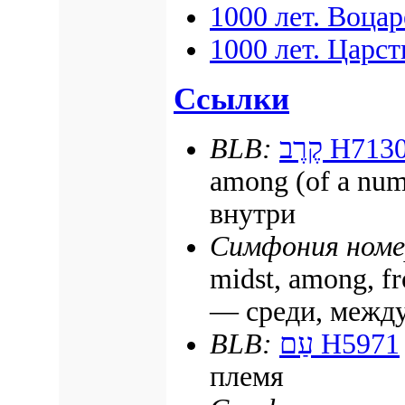
1000 лет. Воца
1000 лет. Царс
Ссылки
BLB:
קֶרֶב
H713
among (of a num
внутри
Симфония номе
midst, among, f
— среди, между
BLB:
עַם
H5971
племя