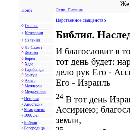
Жен
Home
Свящ. Писание
Царственное священство
◊
Главная
Библия. Насле
+
Категории
+
Явления
◊
Ла-Салетт
И благословит в т
◊
Фатима
◊
Борен
тот день будет:
на
◊
Хеде
дело рук
Его - Ас
◊
Гарабандал
◊
Зейтун
Его - Израиль
◊
Акита
◊
Меллерей
◊
Меджугорье
24
В тот день Изра
•
История
•
Апостасия
Ассириею; благос
•
Коммунизм
•
1000 лет
земли,
•
Библия
25
•
Богородица