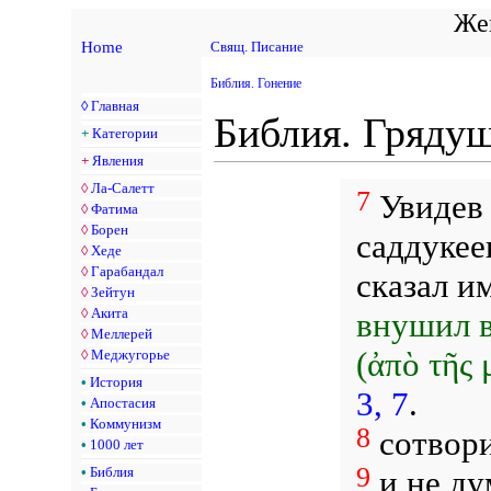
Жен
Home
Свящ. Писание
Библия. Гонение
◊
Главная
Библия. Гряду
+
Категории
+
Явления
◊
Ла-Салетт
7
Увидев
◊
Фатима
◊
Борен
саддукее
◊
Хеде
◊
Гарабандал
сказал и
◊
Зейтун
◊
Акита
внушил в
◊
Меллерей
(ἀπὸ τῆς
◊
Меджугорье
•
История
3, 7
.
•
Апостасия
•
Коммунизм
8
сотвор
•
1000 лет
9
и не ду
•
Библия