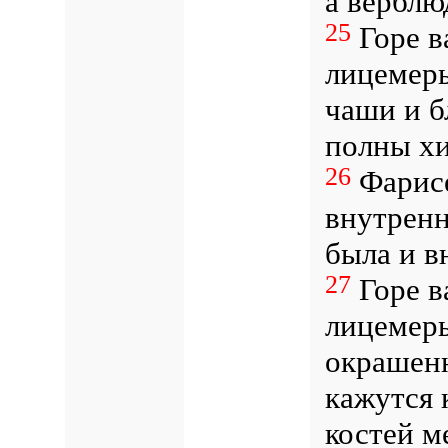
а вербл
25
Горе в
лицемеры
чаши и б
полны хи
26
Фарис
внутренн
была и в
27
Горе в
лицемеры
окрашен
кажутся 
костей м