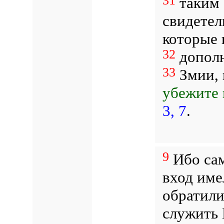
31
таким 
свидетел
которые 
32
дополн
33
Змии,
убежите 
3, 7
.
9
Ибо сам
вход име
обратили
служить 