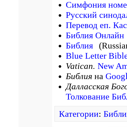
Симфония номе
Русский синода
Перевод еп. Ка
Библия Онлайн
Библия
(Russia
Blue Letter Bibl
Vatican.
New Ame
Библия
на
Googl
Далласская Бог
Толкование Биб
Категории
:
Библи