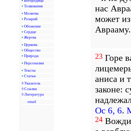
•
Богородица
нас Авра
•
Толкования
•
Молитва
может из
•
Розарий
•
Обожение
Аврааму
•
Сердце
•
Жертва
•
Церковь
•
Общество
23
Горе в
•
Природа
•
Персоналии
лицемеры
•
Тексты
аниса и 
•
Статьи
◊
Указатель
законе: с
◊
Ссылки
◊
Литература
надлежало
email
Ос 6, 6
.
М
24
Вожди