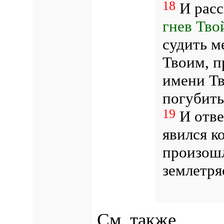
18
И рас
гнев Тво
судить м
Твоим, п
имени Тв
погубить
19
И отве
явился ко
произошл
землетря
См. также