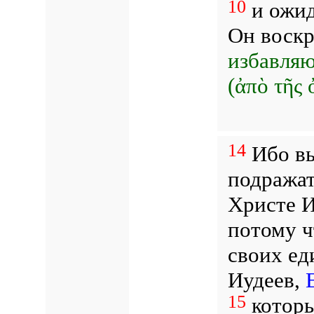
10
и ожид
Он воскр
избавляю
(ἀπὸ τῆς 
14
Ибо вы
подража
Христе И
потому ч
своих ед
Иудеев,
15
которы