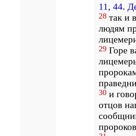
11, 44
.
Де
28
так и 
людям пр
лицемери
29
Горе в
лицемеры
пророкам
праведни
30
и гово
отцов на
сообщни
пророков