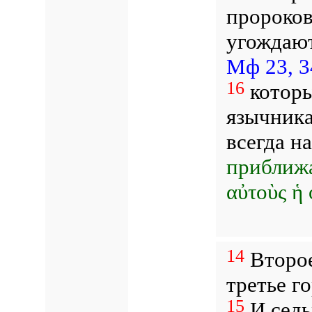
пророков
угождают
Мф 23, 3
16
котор
язычника
всегда н
приближа
αὐτοὺς ἡ 
14
Второе
третье г
15
И седь